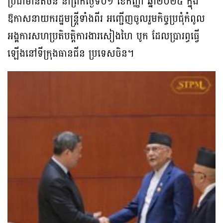
ប្រជាមានិតចិន នាព្រឹកថ្ងៃទី០១ ខែកញ្ញា ឆ្នាំ២០២៥ ក្នុង
ឱកាសនាយករដ្ឋមន្ត្រីទាំងពីរ អញ្ជើញចូលរួមកិច្ចប្រជុំកំពូល
អង្គការសហប្រតិបត្តិការងារសៀងហៃ បូក ដែលប្រារព្ធធ្វើ
ឡើងនៅទីក្រុងធានជីន ប្រទេសចិន។