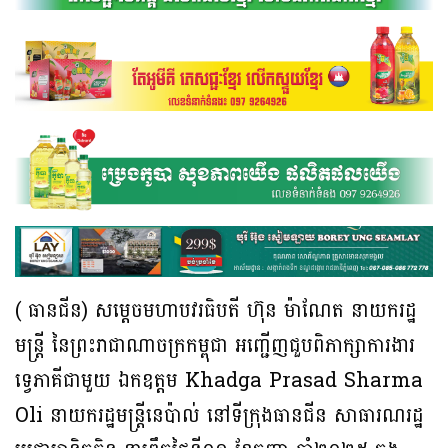
( ធានជីន) សម្តេចមហាបវរធិបតី ហ៊ុន ម៉ាណែត នាយករដ្ឋ
មន្ត្រី នៃព្រះរាជាណាចក្រកម្ពុជា អញ្ជើញជួបពិភាក្សាការងារ
ទ្វេភាគីជាមួយ ឯកឧត្តម Khadga Prasad Sharma
Oli នាយករដ្ឋមន្ដ្រីនេប៉ាល់ នៅទីក្រុងធានជីន សាធារណរដ្ឋ