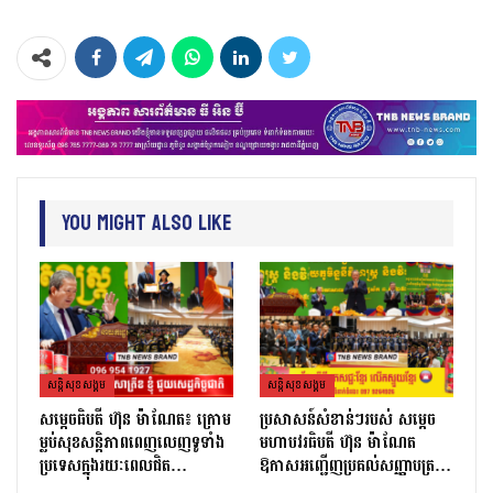
You Might Also Like
សន្តិសុខសង្គម
សន្តិសុខសង្គម
សម្ដេចធិបតី ហ៊ុន ម៉ាណែត៖ ក្រោម
ប្រសាសន៍សំខាន់ៗរបស់ សម្តេច
ម្លប់សុខសន្តិភាពពេញលេញទូទាំង
មហាបវរធិបតី ហ៊ុន ម៉ាណែត
ប្រទេសក្នុងរយៈពេលជិត…
ឱកាសអញ្ជើញប្រគល់សញ្ញាបត្រ…