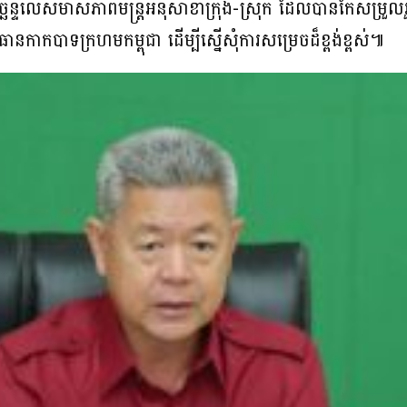
ឆន្ទលើសមាសភាពមន្ត្រីអនុសាខាក្រុង-ស្រុក ដែលបានកែសម្រួលរួ
ប្រធានកាកបាទក្រហមកម្ពុជា ដើម្បីស្នើសុំការសម្រេចដ៏ខ្ពង់ខ្ពស់៕