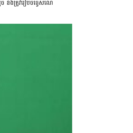
ច និងត្រូវរៀបចំធ្វើសំណើ