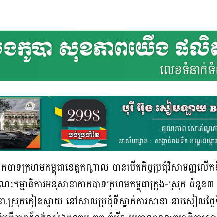
ាទក្រហមកម្ពុជាខេត្តកណ្តាល បានបើកកិច្ចប្រជុំវិសាមញ្ញលើកទ
ៈកម្មាធិការអនុសាខាកាកបាទក្រហមកម្ពុជាក្រុង-ស្រុក ចំនួន៣ រ
ា.ស្រុកកៀនស្វាយ នៅសាលប្រជុំទីស្នាក់ការសាខា នារសៀលថ្ងៃ