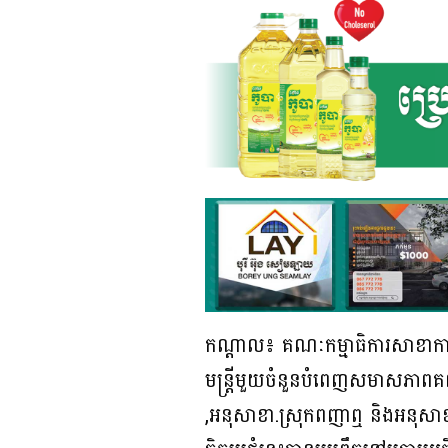
កណ្ដាល៖ គណៈកម្មាធិការសាខាកាកប
មន្ត្រីមួយចំនួនបំពេញសមាសភាពគណ
,អនុសាខា.ស្រុកពញាឮ និងអនុសាខ