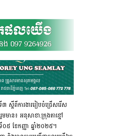
ី៣ ស្ដីពីការងាររៀបចំជ្រើសរើស
ួមមាន៖ អនុសាខា.ក្រុងតាខ្មៅ
ទី០៥ ខែកញ្ញា ឆ្នាំ២០២៥។