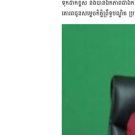
ទុកដាក់ខ្ពស់ និងបានឯកភាពជាឯកច្
គោរពជូនសម្តេចកិត្តិព្រឹទ្ធបណ្ឌិត 