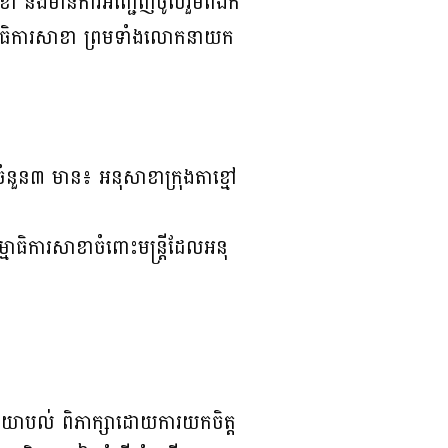
ារសាខា និងមានការអញ្ជើញចូលរួមពីឯក
មាធិការសាខា ព្រមទាំងលោកនាយក
ំនួន៣ មាន៖ អនុសាខាក្រុងតាខ្មៅ
ធិការសាខាចំពោះមន្ត្រីដែលអនុ
តិយោបល់ ពិភាក្សាដោយការយកចិត្ត