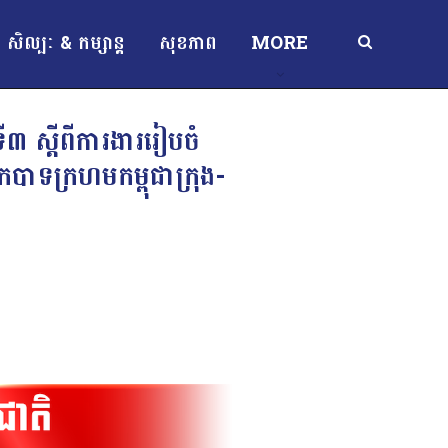
សិល្បៈ & កម្សាន្ត
សុខភាព
MORE
៣ ស្ដីពីការងាររៀបចំ
ាទក្រហមកម្ពុជាក្រុង-