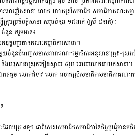
រោមអធិបតីភាពដ៏ខ្ពង់ខ្ពស់ឯកឧត្តម គួច ចំរើន ប្រធានគណៈកម្មាធិក
ោកជំទាវហេរញ្ញិកសាខា លោក លោកស្រីសមាជិក សមាជិកាគណៈកម្
ក្រុមប្រតិបត្តិសាខា សរុបចំនួន ១៧នាក់ (ស្រី ៥នាក់)។
ៈ ចំនួន ៥រួមមាន៖
ោយឯកឧត្តមប្រធានគណៈកម្មាធិការសាខា។
្រីមួយចំនួនបំពេញសមាសភាពគណៈកម្មាធិការអនុសាខាក្រុង-ស្រុកច
រូប និងអនុសាខាស្រុកកៀនស្វាយ ៥រូប ដោយលោកនាយកសាខា។
លៃពីឯកឧត្តម លោកជំទាវ លោក លោកស្រីសមាជិកសមាជិកាគណៈកម្មា
ាន
វារៈដែលគ្រោងទុក ជាពិសេសសមាជិកសមាជិកានៃកិច្ចប្រជុំមានម