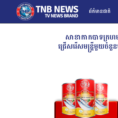
ព័ត៌មានជាតិ
សាខាកាកបាទក្រហមកម្
ជ្រើសរើសមន្ត្រីមួយច