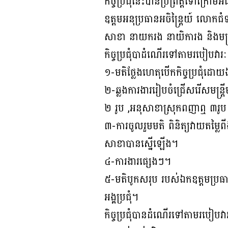
កិច្ចប្រជុំនេះបានប្រព្រឹត្តទៅក្
ឧត្តមអនុប្រធានអចិន្ត្រៃយ៍ ល
សាខា នាយករង នាយិការង និងមន្ត្រី
កិច្ចប្រជុំបាដំណើរទៅតាមរបៀបវារ
១-មតិថ្លែងហេតុបើកកិច្ចប្រជុំដ
២-ឆ្លងការងាររៀបចំជ្រើសរើសមន្ត
២ រូប ,អនុសាខាស្រុកពញាឮ ៣
៣-ការចូលរួមមតិ ពិនិត្យវាយតម្
សាខាបានស្នើឡើង។
៤-ការងារផ្សេងៗ។
៥-មតិបូកសរុប របស់ឯកឧត្តមប្រធ
អង្គប្រជុំ។
កិច្ចប្រជុំបានដំណើរទៅតាមរបៀប