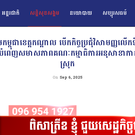
អន្ដរជាតិ
សន្តិសុខសង្គម
នយោបាយ
សប្បុរសធម៍
ពុជាខេត្តកណ្តាល បើកកិច្ចប្រជុំវិសាមញ្ញលើកទី
ំនួនបំពេញសមាសភាពគណៈកម្មាធិការអនុសាខាកាកប
ស្រុក
On
Sep 6, 2025