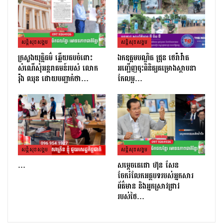
សន្តិសុខសង្គម
សន្តិសុខសង្គម
ក្រសួងយុត្តិធម៌ ឆ្លើយតបចំពោះ
ឯកឧត្តមបណ្ឌិត ជ្រុន ថេរ៉ាវ៉ាត
សំណើសុំអន្តរាគមន៍របស់ លោក
អញ្ជើញចុះពិនិត្យគម្រោងស្ថាបនា
រ៉ុង ឈុន ដោយបញ្ជាក់ថា…
កែលម្អ…
សន្តិសុខសង្គម
សន្តិសុខសង្គម
…
សម្តេចតេជោ ហ៊ុន សែន
ចែករំលែកអត្ថបទរបស់អ្នកសារ
ព័ត៌មាន និងអ្នកស្រាវជ្រាវ
របស់ថៃ…