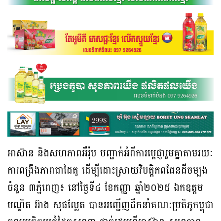
អាស៊ាន និងសហភាពអឺរ៉ុប បញ្ជាក់អំពីការប្តេជ្ញារួមគ្នាតាមរយៈ
ការពង្រឹងភាពជាដៃគូ ដើម្បីដោះស្រាយវិបត្តិភពផែនដីចម្បង
ចំនួន ៣ភ្នំពេញ៖ នៅថ្ងៃទី៤ ខែកញ្ញា ឆ្នាំ២០២៥ ឯកឧត្តម
បណ្ឌិត អ៊ាង សុផល្លែត បានអញ្ជើញដឹកនាំគណៈប្រតិភូកម្ពុជា