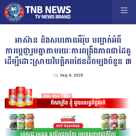
អាស៊ាន និងសហភាពអឺរ៉ុប បញ្ជាក់អំពី
ការប្តេជ្ញារួមគ្នាតាមរយៈការពង្រឹងភាពជាដៃគូ
ដើម្បីដោះស្រាយវិបត្តិភពផែនដីចម្បងចំនួន ៣
On
Sep 6, 2025