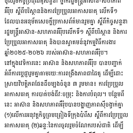
ចូលរួមកិច្ចប្រជុំដៃគូសន្ទនា ថ្នាក់រដ្ឋមន្រ្តីអាស៊ាន-សហភាព
អឺរ៉ុប ស្តីពីបរិស្ថាននិងការប្រែប្រួលអាកាសធាតុ លើកទី១
ដែលបានអនុម័តសេចក្តីប្រកាសព័ត៌មានរួមគ្នា ស្តីពីកិច្ចសន្ទនា
រដ្ឋមន្រ្តីអាស៊ាន-សហភាពអឺរ៉ុបលើកទី១ ស្តីពីបរិស្ថាន និងការ
ប្រែប្រួលអាកាសធាតុ និងបានស្វាគមន៍នូវកម្មវិធីការងារ
ឆ្នាំ២០២៥-២០២៦ របស់អាស៊ាន-សហភាពអឺរ៉ុប។
នៅក្នុងវេទិការនេះ អាស៊ាន និងសហភាពអឺរ៉ុប បានបញ្ជាក់
អំពីការប្តេជ្ញារួមគ្នាតាមរយៈការពង្រឹងភាពជាដៃគូ ដើម្បីដោះ
ស្រាយវិបត្តិភពផែនដីចម្បងចំនួន ៣ រួមមាន៖ ការប្រែប្រួល
អាកាសធាតុ ការបាត់បង់ជីវៈចម្រុះ និងការបំពុល។ បន្ថែមពី
នេះ អាស៊ាន និងសហភាពអឺរ៉ុបបានបង្ហាញភាពស៊ីចង្វាក់គ្នា
(១)លើការអនុវត្តកិច្ចព្រមព្រៀងទីក្រុងប៉ារីស ស្តីពីការប្រែប្រួល
អាកាសធាតុ (២)ឆន្ទៈនៃការចូលរួមចំណែករបស់ជាតិ ដើម្បី