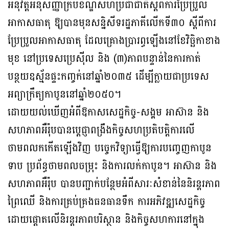
អនុវត្ដអនុសញ្ញាក្របខ័ណ្ឌសហប្រជាជាតិស្ដីពីការប្រែប្រួល
អាកាសធាតុ ឱ្យបានមុនសន្និសីទរដ្ឋភាគីលើកទី៣០ ស្តីពីការ
ប្រែប្រួលអាកាសធាតុ ដែលគ្រោងប្រារព្ធឡើងនៅខែវិច្ឆិកាខាង
មុខ នៅប្រទេសប្រេស៊ីល និង (៣)ភាពបន្ទាន់នៃការកាត់
បន្ថយឧស្ម័នផ្ទះកញ្ចក់នៅឆ្នាំ២០៣៥ ដើម្បីក្លាយជាប្រទេស
អព្យាក្រឹត្យកាបូននៅឆ្នាំ២០៥០។
ដោយយល់ឃើញអំពីឱកាសសេដ្ឋកិច្ច-សង្គម អាស៊ាន និង
សហភាពអឺរ៉ុបបានប្តេជ្ញាពង្រឹងកិច្ចសហប្រតិបត្តិការលើ
ថាមពលកកើតឡើងវិញ បច្ចេកវិទ្យាធ្វើឱ្យការបញ្ចេញកាបូន
ទាប ប្រព័ន្ធថាមពលចម្រុះ និងការលក់កាបូន។ អាស៊ាន និង
សហភាពអឺរ៉ុប បានបញ្ជាក់បន្ថែមអំពីសារៈសំខាន់នៃនិរន្តរភាព
ព្រៃឈើ និងការគ្រប់គ្រងធនធានទឹក ការអភិវឌ្ឍសេដ្ឋកិច្ច
ដោយផ្តោតលើនិរន្តរភាពបរិស្ថាន និងកិច្ចសហការនៅក្នុង