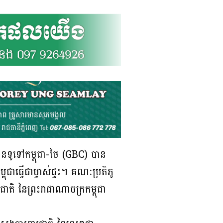
ំដែនទូទៅកម្ពុជា-ថៃ (GBC) បាន
ុជាធ្វើជាម្ចាស់ផ្ទះ។ គណៈប្រតិភូ
ជាតិ នៃព្រះរាជាណាចក្រកម្ពុជា