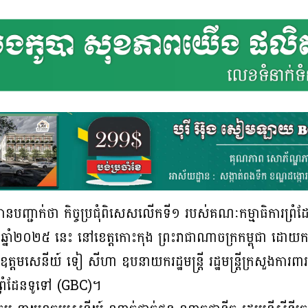
ាបានបញ្ជាក់ថា កិច្ចប្រជុំពិសេសលើកទី១ របស់គណៈកម្មាធិការព្រ
្ញា ឆ្នាំ២០២៥ នេះ នៅខេត្តកោះកុង ព្រះរាជាណាចក្រកម្ពុជា ដោយកម្ព
្តមសេនីយ៍ ទៀ សីហា ឧបនាយករដ្ឋមន្ត្រី រដ្ឋមន្ត្រីក្រសួងការពារ
្រំដែនទូទៅ (GBC)។