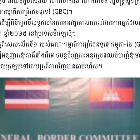
 នាយឧត្តមសេនីយ៍ ណាត់ថាក់ផុន ណាកផានីត រដ្ឋមន្ត្រីស្តីទីក្រ
្មាធិការព្រំដែនទូទៅ (GBC)។
ដើម្បីពិនិត្យលើលទ្ធផលនៃការអនុវត្តគោលការណ៍ឯកភាពគ្នាដែលសម្រ
ា ឆ្នាំ២០២៥ នៅប្រទេសម៉ាឡេស៊ី។
្ចប្រជុំពិសេសលើកទី១ របស់គណៈកម្មាធិការព្រំដែនទូទៅកម្ពុជា-
បីអនុញ្ញាតឱ្យភាគីទាំងពីរអាចបន្តជំរុញការអនុវត្តបទឈប់បាញ់
ារវិលត្រឡប់ទៅរកប្រក្រតីភាពវិញបានឆាប់រហ័ស។