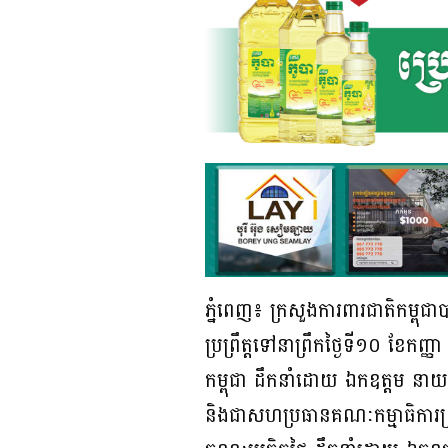
ភ្នំពេញ៖ ក្រសួងការពារជាតិកម្ពុជ
ប្រព្រឹត្តទៅនាព្រឹកថ្ងៃទី១០ ខែកញ
កម្ពុជា ដឹកនាំដោយ ឯកឧត្តម នាយឧត
និងជាសហប្រធានគណៈកម្មាធិការព