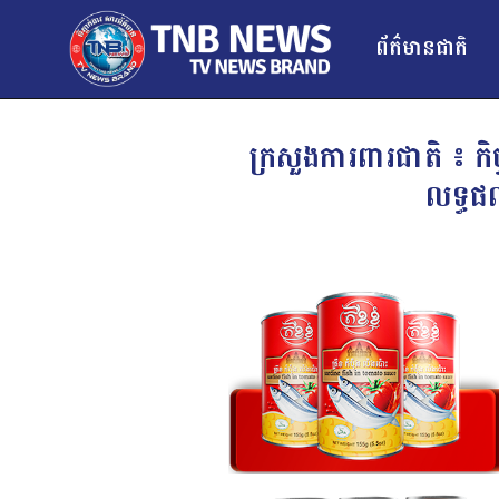
ព័ត៌មានជាតិ
ក្រសួងការពារជាតិ ៖ កិ
លទ្ធផ