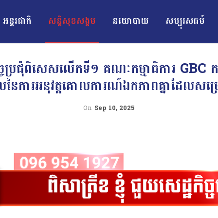
អន្ដរជាតិ
សន្តិសុខសង្គម
នយោបាយ
សប្បុរសធម៍
ច្ចប្រជុំពិសេសលើកទី១ គណៈកម្មាធិការ GBC កម្ព
លនៃការអនុវត្តគោលការណ៍ឯកភាពគ្នាដែលសម្
On
Sep 10, 2025