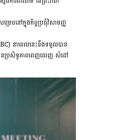
សួងការពារជាតិ នៃព្រះរាជា
េចនៅក្នុងកិច្ចប្រជុំវិសាមញ្ញ
ថៃ (GBC) នាពេលនេះនឹងទទួលបាន
ឱ្យមានប្រសិទ្ធភាពពេញលេញ សំដៅ