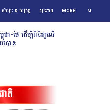
សិល្បៈ & កម្សាន្ត
សុខភាព
MORE
ុជា-ថៃ ដើម្បីពិនិត្យលើ
រេចបាន