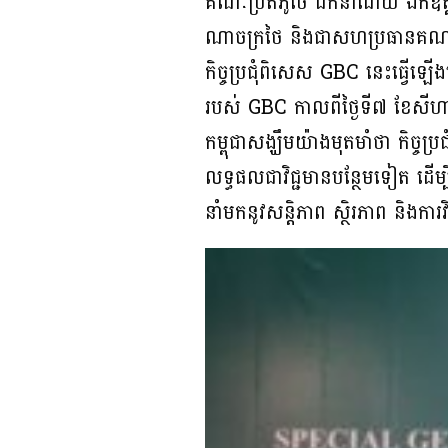
គណៈប្រតិភូថៃ ដឹកនាំដោយ ឯកឧត្តម
ណាចក្រថៃ និងជាសហប្រធានគណៈកម
កិច្ចប្រជុំពិសេស GBC នេះធ្វើឡើង
របស់ GBC កាលពីថ្ងៃទី៧ ខែសីហ
កម្ពុជាសង្ឃឹមយ៉ាងមុតមាំថា កិច
លទ្ធផលជាវិជ្ជមានបន្ថែមទៀត ដើម្
នាំមកនូវសន្តិភាព ស្ថិរភាព និងក