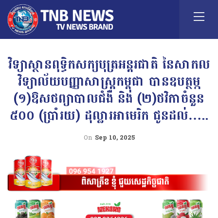
វិទ្យាស្ថានពុទ្ធិកសក្យបុត្រអន្តរជាតិ នៃសាកល
វិទ្យាល័យបញ្ញាសាស្ត្រកម្ពុជា បានឧបត្ថម្ភ
(១)ឱសថព្យាបាលជំងឺ និង (២)ថវិកាចំនួន
៥០០ (ប្រាំរយ) ដុល្លារអាមេរិក ជូនដល់…..
On
Sep 10, 2025