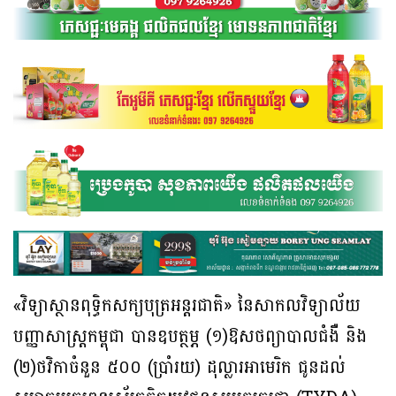
«វិទ្យាស្ថានពុទ្ធិកសក្យបុត្រអន្តរជាតិ» នៃសាកលវិទ្យាល័យ
បញ្ញាសាស្ត្រកម្ពុជា បានឧបត្ថម្ភ (១)ឱសថព្យាបាលជំងឺ និង
(២)ថវិកាចំនួន ៥០០ (ប្រាំរយ) ដុល្លារអាមេរិក ជូនដល់