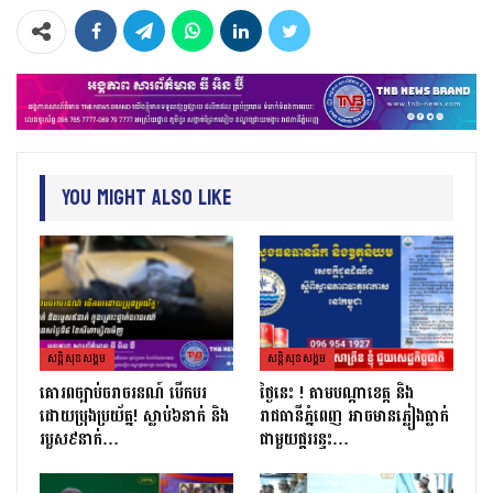
You Might Also Like
សន្តិសុខសង្គម
សន្តិសុខសង្គម
គោរពច្បាប់ចរាចរនណ៍ បើកបរ
ថ្ងៃនេះ ! តាមបណ្តាខេត្ត និង
ដោយប្រុងប្រយ័ត្ន! ស្លាប់៦នាក់ និង
រាជធានីភ្នំពេញ អាចមានភ្លៀងធ្លាក់
របួស៩នាក់…
ជាមួយផ្គររន្ទះ…