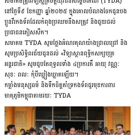
សមាគមគ្រូពេទ្យស្ម័គ្រចិត្តយុវជនសម្តេចតេជោ (TYDA)
នៅថ្ងៃទី៩ ខែកញ្ញា ឆ្នាំ២០២៥ ក្នុងគោលបំណងចែកជូនបង
ប្អូនវីរកងទ័ពដែលកំពុងប្រឈមនឹងសត្រូវ និងជួយដល់
ប្រជាជនភៀសសឹក។
សមាគម TYDA សូមថ្លែងអំណរគុណយ៉ាងជ្រាលជ្រៅ និង
សូមប្រសិទ្ធិពរជ័យជូនដល់ «វិទ្យាស្ថានពុទ្ធិកសក្យបុត្រ
អន្តរជាតិ» សូមជួបតែពុទ្ធពរទាំង ៤ប្រការគឺ អាយុ វណ្ណៈ
សុខៈ ពលៈ កុំបីឃ្លៀងឃ្លាតឡើយ។
កម្លាំងមនុស្សធម៌ និងទឹកចិត្តគាំទ្រកងទ័ពជួរមុខការពារ
មាតុភូមិកម្ពុជាតាមរយៈ TYDA