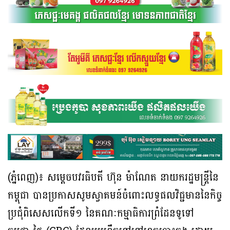
(ភ្នំពេញ)៖ សម្តេចបវរធិបតី ហ៊ុន ម៉ាណែត នាយករដ្ឋមន្ត្រីនៃ
កម្ពុជា បានប្រកាសសូមស្វាគមន៍ចំពោះលទ្ធផលវិជ្ជមាននៃកិច្ច
ប្រជុំពិសេសលើកទី១ នៃគណៈកម្មាធិការព្រំដែនទូទៅ