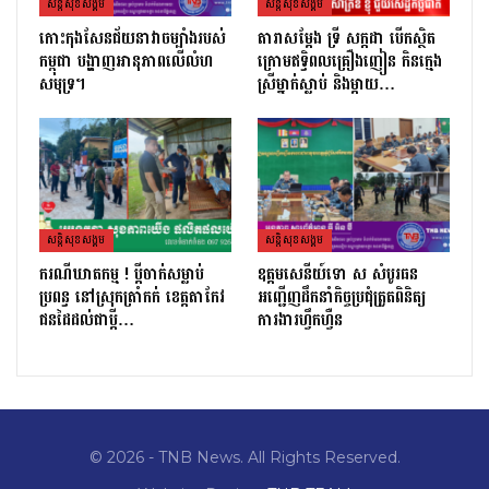
សន្តិសុខសង្គម
សន្តិសុខសង្គម
កោះកុងសែនជ័យនាវាចម្បាំងរបស់
តារាសម្ដែង ទ្រី សក្កដា បើកស្ថិត
កម្ពុជា បង្ហាញអានុភាពលើលំហ
ក្រោមឥទ្ធិពលគ្រឿងញៀន កិនក្មេង
សមុទ្រ។
ស្រីម្នាក់ស្លាប់ និងម្ដាយ…
សន្តិសុខសង្គម
សន្តិសុខសង្គម
ករណីឃាតកម្ម ! ប្ដីចាក់សម្លាប់
ឧត្តមសេនីយ៍ទោ ស សំបូរធន
ប្រពន្ធ នៅស្រុកត្រាំកក់ ខេត្តតាកែវ
អញ្ជើញដឹកនាំកិច្ចប្រជុំត្រួតពិនិត្យ​
ជនដៃដល់ជាប្ដី…
ការងារហ្វឹកហ្វឺន
© 2026 - TNB News. All Rights Reserved.