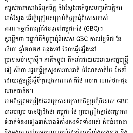
កម្ពស់ការកសាងទំនុកចិត្ត និងស្វែងរកកិច្ចសហប្រតិបត្តិការ
ជាក់ស្តែង ដើម្បីត្រៀមសម្រាប់កិច្ចប្រជុំពិសេសរបស់
គណៈកម្មាធិការព្រំដែនទូទៅកម្ពុជា-ថៃ (GBC)។
គួររម្លឹកថា បន្ទាប់ពីកិច្ចប្រជុំពិសេស GBC កាលថ្ងៃទី៧ ខែ
សីហា ឆ្នាំ២០២៥ កន្លងទៅ ដែលធ្វើឡើងនៅ
ប្រទេសម៉ាឡេស៊ី។ ភាគីកម្ពុជា ដឹកនាំដោយឧបនាយករដ្ឋមន្រ្តី
ទៀ សីហា រដ្ឋមន្រ្តីក្រសួងការពារជាតិ ចំណែកភាគីថៃ ដឹកនាំ
ដោយរដ្ឋមន្រ្តីស្តីទីក្រសួងការពារជាតិថៃ លោក ណាត់ថាក់ផុន
ណាកផានីត។
តាមកិច្ចព្រមព្រៀងដែលប្រកាសក្រោយកិច្ចប្រជុំពិសេស GBC
បានបញ្ចប់ បានឱ្យដឹងថា កម្ពុជា-ថៃ ព្រមព្រៀងគ្នាថែរក្សាការ
ទំនាក់ទំនងទៀងទាត់រវាងទីតាំងកងទ័ពទាំងអស់ តំបន់យោធា
និងអង្គភាពនៅតាមបណ្ដោយព្រំដែននៃភាគីទាំងសងខាង និង