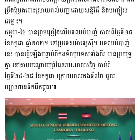
ប្រឹងប្រែងដោះស្រាយរាល់បញ្ហាដោយសន្តិវិធី និងបញ្ចៀស
ជម្លោះ។
កម្ពុជា-ថៃ បានព្រមព្រៀងលើបទឈប់បាញ់ កាលពីថ្ងៃទី២៨
ខែកក្កដា ឆ្នាំ២០២៥ នៅប្រទេសម៉ាឡេស៊ី។ បទឈប់បាញ់
នេះ បានធ្វើឡើងបន្ទាប់ពីកងទ័ពប្រទេសទាំងពីរ បានប្រយុទ្ធ
គ្នា នៅតាមបណ្តោយព្រំដែនរយៈពេល៥ថ្ងៃ ចាប់ពី
ថ្ងៃទី២៤-២៨ ខែកក្កដា ក្រោយពេលកងទ័ពថៃ ចូល
ឈ្លានពានទឹកដីកម្ពុជា៕