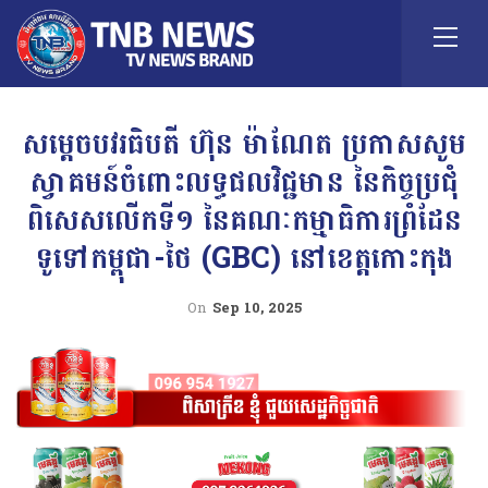
សម្តេចបវរធិបតី ហ៊ុន ម៉ាណែត ប្រកាសសូម
ស្វាគមន៍ចំពោះលទ្ធផលវិជ្ជមាន នៃកិច្ចប្រជុំ
ពិសេសលើកទី១ នៃគណៈកម្មាធិការព្រំដែន
ទូទៅកម្ពុជា-ថៃ (GBC) នៅខេត្តកោះកុង
On
Sep 10, 2025