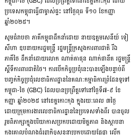
កម្ពុជា-ថៃ (GBC) ដែលប្រព្រឹត្តទៅនៅខេត្តកោះកុង ដោយ
ប្រទេសកម្ពុជាធ្វើជាម្ចាស់ផ្ទះ នៅថ្ងៃពុធ ទី១០ ខែកញ្ញា
ឆ្នាំ២០២៥។
សូមជំរាបថា ភាគីកម្ពុជាដឹកនាំដោយ នាយឧត្តមសេនីយ៍ ទៀ
សីហា ឧបនាយករដ្ឋមន្ត្រី រដ្ឋមន្ត្រីក្រសួងការពារជាតិ រីឯ
ភាគីថៃ ដឹកនាំដោយលោក ណាត់តាផុន ណាក់ផានីត រដ្ឋមន្រ្តី
ស្តីទីការពារជាតិថៃ។ ការបើកកិច្ចប្រជុំនេះបានឡើងបន្ទាប់ពី
បញ្ចក់កិច្ចប្រជុំលេខាធិការដ្ឋាននៃគណៈកម្មាធិការព្រំដែនទូទៅ
កម្ពុជា-ថៃ (GBC) ដែលបានប្រព្រឹត្តទៅនៅថ្ងៃទី៧-៩ ខែ
កញ្ញា ឆ្នាំ២០២៥ នៅខេត្តកោះកុង ក្នុងរយៈពេល ៣ថ្ងៃ
ដោយក្រុមការងារលេខាធិការដ្ឋាននៃប្រទេសទាំងពីរ បានចូល
រួមពិភាក្សាក្នុងបរិយាកាសប្រកបដោយមិត្តភាព និងស្ថាបនា
ក្នុងគោលបំណងជំរុញកិច្ចសន្ទនាប្រកបដោយផ្លែផ្កា លើក