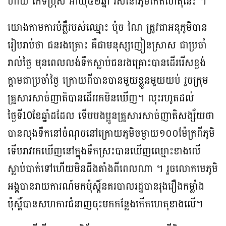
ហាយ ភេទប្រុស អាយុ៤២ឆ្នាំ រស់នៅភូមិកេីតហេតុនេះ ។
យោងតាមការបំភ្លឺរបស់ឈ្មោះ ប៉ុច ណៃ ត្រូវជាអនុភូមិបាន
រៀបរាប់ថា ជនរងគ្រោះ គឺជាមនុស្សញៀនស្រាស ជាប្រចាំ
រាល់ថ្ងៃ មុនពេលលង់ទឹកស្លាប់ជនរងគ្រោះបានដេីររេីសខ្ងង់
ក្ដាមជាប្រចាំថ្ងៃ ក្រោយពីបានបានមួយខ្លួនមួយយប់ រួចក្រុម
គ្រួសារសាច់ញាតិបានដេីររកមិនឃេីញ។ លុះរហូតដល់
ថ្ងៃទី10ខែឆ្នាំដដែល ទេីបបងប្អូនគ្រួសារសាច់ញាតិសង្ស័យថា
បានលុងទឹកនៅចំណុចនៅក្រោយភូមិចម្ងាយ១០០ម៉ែត្រពីភូមិ
ទេីបរាវរកឃើញនៅក្នុងទឹកស្រះបានឃើញឈ្មោះខាងលើ
ស្លាប់បាត់ទៅហើយមិនដឹងតាំងពីពេលណា ។ រួចលោកមេភូមិ
អង្គបានរាយការណ៍មកប៉ុស្ដិ៍នគរបាលរដ្ឋបានរុងរឿងកម្លាំង
ប៉ុស្ដិ៍បានសហការជំនាញចុះមកកន្លែងកើតហេតុខាងលើ។