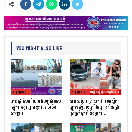
You Might Also Like
សន្តិសុខសង្គម
សន្តិសុខសង្គម
កោះកុងសែនជ័យនាវាចម្បាំងរបស់
តារាសម្ដែង ទ្រី សក្កដា បើកស្ថិត
កម្ពុជា បង្ហាញអានុភាពលើលំហ
ក្រោមឥទ្ធិពលគ្រឿងញៀន កិនក្មេង
សមុទ្រ។
ស្រីម្នាក់ស្លាប់ និងម្ដាយ…