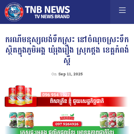
ករណីមនុស្សលង់ទឹកស្រះ នៅចំណុចស្រះទឹក
ស្ថិតក្នុងភូមិអង្គ ឃុំរុងរឿង ស្រុកថ្ពង ខេត្តកំពង់
ស្ពឺ
On
Sep 11, 2025