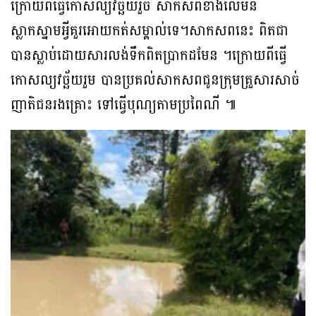
ក្រោយពីធ្វើកោសល្យវិច្ឆ័យរួច សាកសពខាងលើមិន
ស្លាកស្នាមអ្វីគួរអោយកត់សម្គាល់ទេ។សាកសពនេះ ពិតជា
បានស្លាប់ដោយសារលង់ទឹកពិតប្រាកដមែន ។ក្រោយពីធ្វើ
កោសល្យវច្ឆ័យរួម បានប្រគល់សាកសពជូនក្រុមគ្រួសារសាច់
ញាតិជនរងគ្រោះ ទៅធ្វើបុណ្យតាមប្រពៃណី ៕