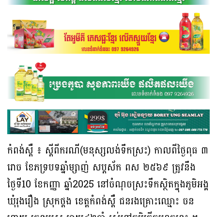
កំពង់ស្ពឺ ៖ ស្ដីពីករណី(មនុស្សលង់ទឹកស្រះ) កាលពីថ្ងៃពុធ ៣
រោច ខែភទ្របទឆ្នាំម្សាញ់ សប្តស័ក ពស ២៥៦៩ ត្រូវនឹង
ថ្ងៃទី10 ខែកញ្ញា ឆ្នាំ2025 នៅចំណុចស្រះទឹកស្ថិតក្នុងភូមិអង្គ
ឃុំរុងរឿង ស្រុកថ្ពង ខេត្តកំពង់ស្ពឺ ជនរងគ្រោះឈ្មោះ ចន