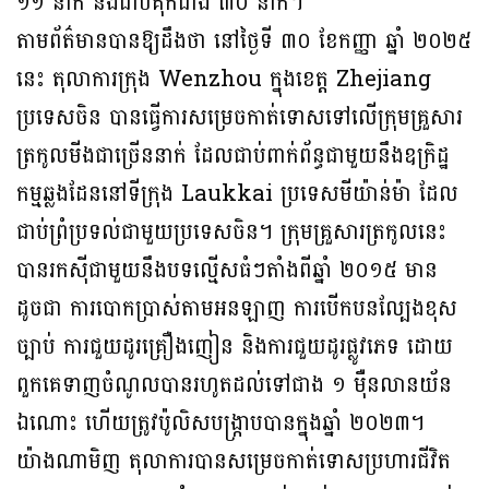
១១ នាក់ និងជាប់គុកជាង ៣០ នាក់។
តាមព័ត៌មានបានឱ្យដឹងថា នៅថ្ងៃទី ៣០ ខែកញ្ញា ឆ្នាំ ២០២៥
នេះ តុលាការក្រុង Wenzhou ក្នុងខេត្ត Zhejiang
ប្រទេសចិន បានធ្វើការសម្រេចកាត់ទោសទៅលើក្រុមគ្រួសារ
ត្រកូលមីងជាច្រើននាក់ ដែលជាប់ពាក់ព័ន្ធជាមួយនឹងឧក្រិដ្ឋ
កម្មឆ្លងដែននៅទីក្រុង Laukkai ប្រទេសមីយ៉ាន់ម៉ា ដែល
ជាប់ព្រំប្រទល់ជាមួយប្រទេសចិន។ ក្រុមគ្រួសារត្រកូលនេះ
បានរកស៊ីជាមួយនឹងបទល្មើសធំៗតាំងពីឆ្នាំ ២០១៥ មាន
ដូចជា ការបោកប្រាស់តាមអនឡាញ ការបើកបនល្បែងខុស
ច្បាប់ ការជួយដូរគ្រឿងញៀន និងការជួយដូរផ្លូវភេទ ដោយ
ពួកគេទាញចំណូលបានរហូតដល់ទៅជាង ១ ម៉ឺនលានយ័ន
ឯណោះ ហើយត្រូវប៉ូលិសបង្រ្កាបបានក្នុងឆ្នាំ ២០២៣។
យ៉ាងណាមិញ តុលាការបានសម្រេចកាត់ទោសប្រហារជីវិត