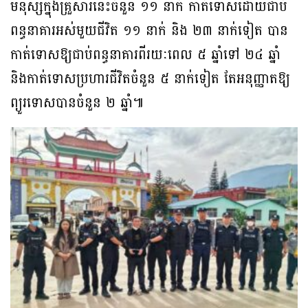
មនុស្សក្នុងគ្រួសារនេះចំនួន ១១ នាក់ កាត់ទោសដោយជាប់
ពន្ធនាគារអស់មួយជីវិត ១១ នាក់ និង ២៣ នាក់ទៀត បាន
កាត់ទោសឱ្យជាប់ពន្ធនាគារពីរយៈពេល ៥ ឆ្នាំទៅ ២៤ ឆ្នាំ
និងកាត់ទោសប្រហារជីវិតចំនួន ៥ នាក់ទៀត តែអនុញ្ញាតឱ្យ
ព្យួរទោសបានចំនួន ២ ឆ្នាំ៕