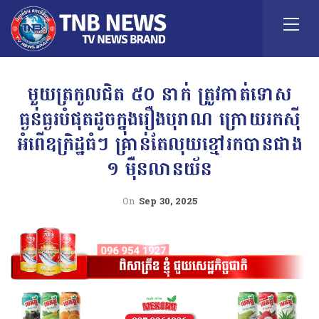
មួយត្រកូលជិត ៥០ នាក់ ត្រូវកាត់ទោស
ធ្ងន់ធ្ងរបំផុតដូចក្នុងរឿងបុរាណ ក្រោយរកស៊ី
អំពើឧក្រិដ្ឋធំៗ គ្រាន់តែលុយខ្មៅរកបានជាង
១ ម៉ឺនលានយ័ន
On
Sep 30, 2025