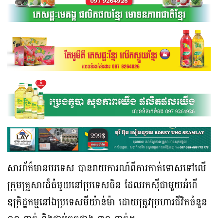
សារព័ត៌មានបរទេស បានរាយការណ៍ពីការកាត់ទោសទៅលើ
ក្រុមគ្រួសារដ៏ធំមួយនៅប្រទេសចិន ដែលរកស៊ីជាមួយអំពើ
ឧក្រិដ្ឋកម្មនៅឯប្រទេសមីយ៉ាន់ម៉ា ដោយត្រូវប្រហារជីវិតចំនួន