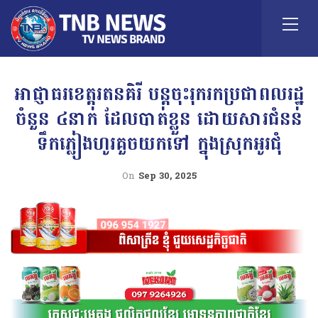
អាជ្ញាធរខេត្តរតនគិរី បន្តចុះរុករកប្រជាពលរដ្ឋ
ចំនួន ៤នាក់ ដែលបាត់ខ្លួន ដោយសារជំនន់
ទឹកភ្លៀងហូរគួចយកទៅ ក្នុងស្រុកអូរជុំ
On
Sep 30, 2025