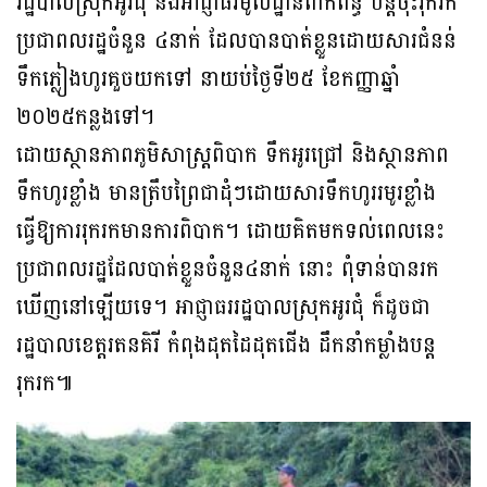
រដ្ឋបាលស្រុកអូរជុំ និងអាជ្ញាធរមូលដ្ឋានពាក់ព័ន្ធ បន្តចុះរុករក
ប្រជាពលរដ្ឋចំនួន ៤នាក់ ដែលបានបាត់ខ្លួនដោយសារជំនន់
ទឹកភ្លៀងហូរគួចយកទៅ នាយប់ថ្ងៃទី២៥ ខែកញ្ញាឆ្នាំ
២០២៥កន្លងទៅ។
ដោយស្ថានភាពភូមិសាស្ត្រពិបាក ទឹកអូរជ្រៅ និងស្ថានភាព
ទឹកហូរខ្លាំង មានត្រឹបព្រៃជាដុំៗដោយសារទឹកហូររមូរខ្លាំង
ធ្វើឱ្យការរុករកមានការពិបាក។ ដោយគិតមកទល់ពេលនេះ
ប្រជាពលរដ្ឋដែលបាត់ខ្លួនចំនួន៤នាក់ នោះ ពុំទាន់បានរក
ឃើញនៅឡើយទេ។ អាជ្ញាធររដ្ឋបាលស្រុកអូរជុំ ក៏ដូចជា
រដ្ឋបាលខេត្តរតនគិរី កំពុងដុតដៃដុតជើង ដឹកនាំកម្លាំងបន្ត
រុករក៕