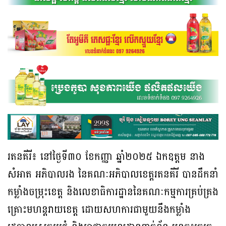
រតនគីរី៖ នៅថ្ងៃទី៣០ ខែកញ្ញា ឆ្នាំ២០២៥ ឯកឧត្តម នាង
សំអាត អភិបាលរង នៃគណៈអភិបាលខេត្តរតនគីរី បានដឹកនាំ
កម្លាំងចម្រុះខេត្ត និងលេខាធិការដ្ឋាននៃគណៈកម្មការគ្រប់គ្រង
គ្រោះមហន្តរាយខេត្ត ដោយសហការជាមួយនឹងកម្លាំង