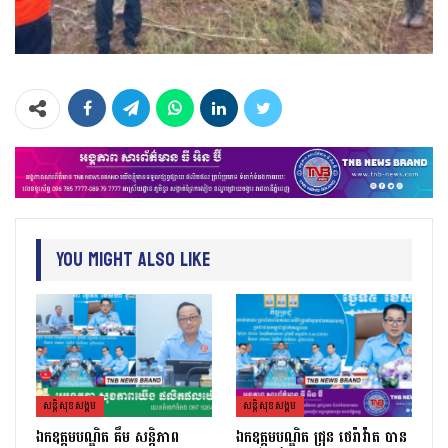
You Might Also Like
សន្តិសុខសង្គម
សន្តិសុខសង្គម
ឯកឧត្តមបណ្ឌិត គឹម សន្តិភាព
ឯកឧត្តមបណ្ឌិត ជ្រុន ថេរ៉ាវ៉ាត បាន