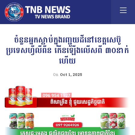
ចំនួនអ្នកស្លាប់ក្នុងរញ្ជួយដីនៅខេត្តសេប៊ូ
ប្រទេសហ្វីលីពីន កើនឡើងលើសពី ៣០នាក់
ហើយ
On
Oct 1, 2025