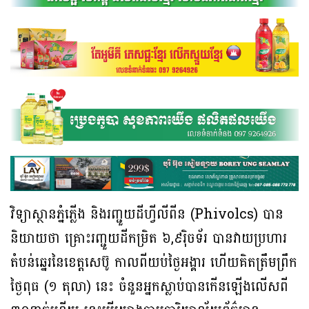
វិទ្យាស្ថានភ្នំភ្លើង និងរញ្ជួយដីហ្វីលីពីន (Phivolcs) បាន
និយាយថា គ្រោះរញ្ជួយដីកម្រិត ៦,៩រ៉ិចទ័រ បានវាយប្រហារ
តំបន់ឆ្នេរនៃខេត្តសេប៊ូ កាលពីយប់ថ្ងៃអង្គារ ហើយគិតត្រឹមព្រឹក
ថ្ងៃពុធ (១ តុលា) នេះ ចំនួនអ្នកស្លាប់បានកើនឡើងលើសពី