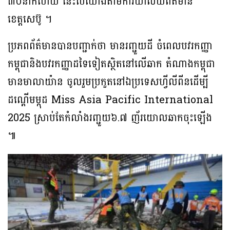
៣០នាក់ហើយ នេះបើយោងតាមការិយាល័យព័ត៌មាន
ខេត្តសេប៊ូ ។
ប្រភពព័ត៌មានបានបញ្ជាក់ថា មានរញ្ជួយដី ចំពេលបវរកញ្ញា
កម្ពុជានិងបវរកញ្ញាដទៃទៀតស្ថិតនៅលើឆាក តំណាងកម្ពុជា
មានមាលាយ៉ាន ចូលរួមប្រកួតនៅឯប្រទេសហ្វីលីពីនដើម្បី
ដណ្ដើមម្កុដ Miss Asia Pacific International
2025 ស្រាប់តែកំលាំងរញ្ជួយ៦.៧ ញ័រយោលឆាកចុះឡើង
៕