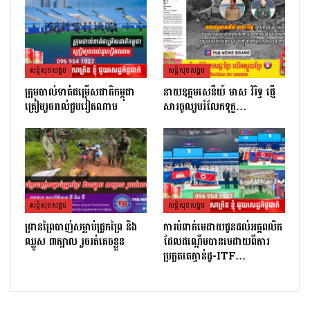
សន្តិសុខសង្គម
សន្តិសុខសង្គម
ក្រុមបាល់ទាត់ជម្រើសជាតិកម្ពុជា
នាយឧត្តមសេនីយ៍ មាស វិរិទ្ធ ផ្ញើ
ត្រៀមរួចរាល់ជួបវៀតណាម
សារចូលរួមរំលែកទុក្ខ…
សន្តិសុខសង្គម
សន្តិសុខសង្គម
ព្រានព្រៃបាញ់សម្លាប់ជ្រូកព្រៃ និង
ការបំពាក់មេដាយជូនដល់អត្តពលិក
ឈ្លូស ៣ក្បាល រួចរត់គេចខ្លួន
ដែលដណ្ដើមបានមេដាយពីការ
ប្រកួតតេក្វាន់ដូ-ITF…