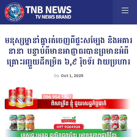
មនុស្សម្នានាំគ្នារត់ចេញពីផ្ទះសម្បែង និងអគារ
នានា បន្ទាប់ពីមានអាជ្ញាធរបានព្រមានអំពី
គ្រោះរញ្ជួយដីកម្រិត ៦,៩ រ៉ិចទ័រ វាយប្រហារ
On
Oct 1, 2025