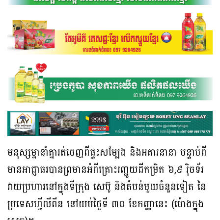
មនុស្សម្នានាំគ្នារត់ចេញពីផ្ទះសម្បែង និងអគារនានា បន្ទាប់ពី
មានអាជ្ញាធរបានព្រមានអំពីគ្រោះរញ្ជួយដីកម្រិត ៦,៩ រ៉ិចទ័រ
វាយប្រហារនៅក្នុងទីក្រុង សេប៊ូ និងតំបន់មួយចំនួនទៀត នៃ
ប្រទេសហ្វីលីពីន នៅយប់ថ្ងៃទី ៣០ ខែកញ្ញានេះ (ម៉ោងក្នុង