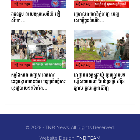
សន្តិសុខសង្គម
សន្តិសុខសង្គម
ឯកឧត្តម នាយឧត្តមសេនីយ៍ ទៀ
រដ្ឋបាលរាជធានីភ្នំពេញ ចេញ
សីហា…
សេចក្តីជូនដំណឹង…
សន្តិសុខសង្គម
សន្តិសុខសង្គម
កម្លាំងគណៈបញ្ជាការឯកភាព
អាជ្ញាធរខេត្តត្បូងឃ្មុំ ចុះបង្ក្រាបបទ
ខេត្ដបន្ទាយមានជ័យ បន្ដប្រតិបត្ដិការ
ល្មើសជលផល លែងកូនត្រី ៥ម៉ឺន
ចុះរដ្ឋបាល១១ទីតាំង…
ក្បាល ចូលធម្មជាតិវិញ
© 2026 - TNB News. All Rights Reserved.
Website Design:
TNB TEAM