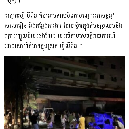
ស្រុក)។
អាជ្ញាធរហ្វីលីពីន ក៏បានប្រកាសបិទជាបណ្ដោះអាសន្ននូវ
សាលារៀន និងកន្លែងការងារ ដែលស្ថិតក្នុងតំបន់ប្រឈមនឹង
គ្រោះរញ្ជួយដីនេះផងដែរ។ នេះបើតាមសេចក្ដីរាយការណ៍
ដោយសារព័ត៌មានក្នុងស្រុក ហ្វីលីពីន ៕