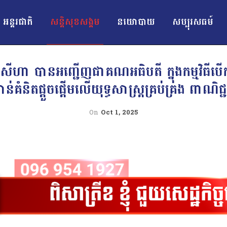
អន្ដរជាតិ
សន្តិសុខសង្គម
នយោបាយ
សប្បុរសធម៍
ហា បានអញ្ជើញជាគណអធិបតី ក្នុងកម្មវិធីបើកន
ាន់គំនិតផ្តួចផ្តើមលើយុទ្ធសាស្ត្រគ្រប់គ្រង ពាណិ
On
Oct 1, 2025