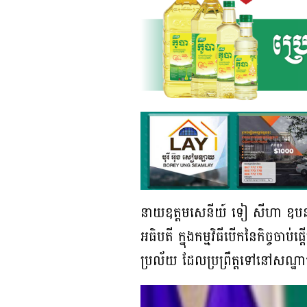
នាយឧត្តមសេនីយ៍ ទៀ សីហា ឧបនាយករ
អធិបតី ក្នុងកម្មវិធីបើកនៃកិច្ចចាប់
ប្រល័យ ដែលប្រព្រឹត្តទៅនៅស