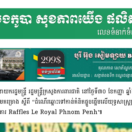
ដ្ឋមន្ត្រី រដ្ឋមន្ត្រីក្រសួងការពារជាតិ នៅថ្ងៃទី៣០ ខែកញ្ញ
ផ្តើមគម្រោង ស្តីពី “ដំណើរឆ្ពោះទៅកាន់គំនិតផ្តួចផ្តើមលើយុទ្ធសាស្ត
ណ្ឋាគារ Raffles Le Royal Phnom Penh៕