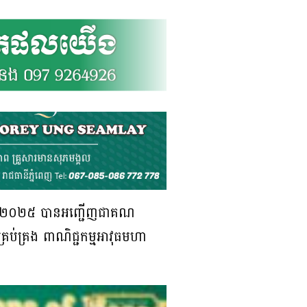
ា ឆ្នាំ២០២៥ បានអញ្ជើញជាគណ
្រគ្រប់គ្រង ពាណិជ្ជកម្មអាវុធមហា