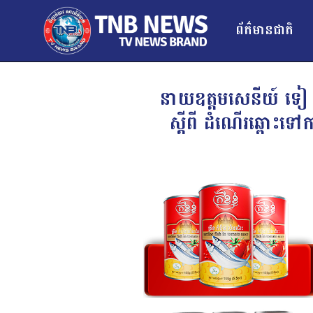
ព័ត៌មានជាតិ
នាយឧត្តមសេនីយ៍ ទៀ សី
ស្តីពី ដំណើរឆ្ពោះទៅក