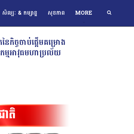
សិល្បៈ & កម្សាន្ត
សុខភាព
MORE
ៃកិច្ចចាប់ផ្តើមគម្រោង
ជ្ជកម្មអាវុធមហាប្រល័យ