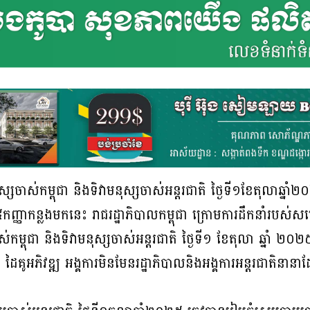
ចាស់កម្ពុជា និងទិវាមនុស្សចាស់អន្តរជាតិ ថ្ងៃទី១ខែតុលាឆ្នា
ី២៥កញ្ញាកន្លងមកនេះ រាជរដ្ឋាភិបាលកម្ពុជា ក្រោមការដឹកនាំរបស
ាស់កម្ពុជា និងទិវាមនុស្សចាស់អន្តរជាតិ ថ្ងៃទី១ ខែតុលា ឆ្នាំ
ដៃគូអភិវឌ្ឍ អង្គការមិនមែនរដ្ឋាភិបាលនិងអង្គការអន្តរជាតិនាន