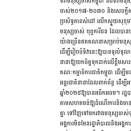
ទិវាមនុស្សចាស់កម្ពុជា និងទិវាម
ចាស់២០១៧-២០៣០ និងសេចក្តីសម្
ប្រសិទ្ធភាពសំដៅ លើកស្ទួយសុខុម
មនុស្សចាស់ បុព្វការីជន ដែលបាន
យ៉ាងច្រើនឥតគណនាសម្រាប់មនុស្
ដើម្បីរៀបចំទិវានេះឱ្យបានទូលំទូល
នានាឱ្យយកចិត្តទុកដាក់លើខ្លឹមសា
គណៈកម្មាធិការជាតិកម្ពុជា ដើម្បី
អន្តរជាតិនានាដែលពាក់ព័ន្ធ ដើម្ប
ឆ្នាំ២០២៥ឱ្យបានអធិកអធម។ រដ្ឋបា
តាមសហគមន៍ឱ្យដំណើរការនិងមានន
គ្នា ទៅវិញទៅមករវាងមនុស្សចាស់ទូ
អង្គការមិនមែនរដ្ឋាភិបាលនិងអង្គ