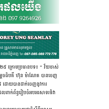
ំ២០២៥ ក្រោមប្រធានបទ៖ “ វ័យចាស់
់សម្តេចធិបតី ហ៊ុន ម៉ាណែត បានចេញ
 ២០២៥ ដោយបានដាក់ចេញនូវការ
ាដែលពាក់ព័ន្ធរៀបចំអបអរសាទរទិវា