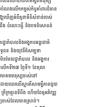
តាមគោលនយោបាយជាតិស្តីពីមនុស្ស
ំណងលើកកម្ពស់កិច្ចគាំពារដ៏មាន
្យឃើញអំពីតួនាទីដ៏សំខាន់របស់
ះដឹង ចំណេះធ្វើ និងបទពិសោធន៍
ដ្ឋាភិបាលនិងអង្គការអន្តរជាតិ
ទ្ធជន និងយុវនីតិសម្បទា
រមិនមែនរដ្ឋាភិបាល និងអង្គការ
ខួបលើកទី២៧ ថ្ងៃទី១ ខែតុលា
រឹងសមាគមមនុស្សចាស់នៅ
់ដោយឈរលើស្មារតីសាមគ្គីភាពជួយ
រីក្រគ្មានទីពឹង ហើយដៃគូអភិវឌ្ឍ
នុស្សចាស់ដែលមានស្រាប់។