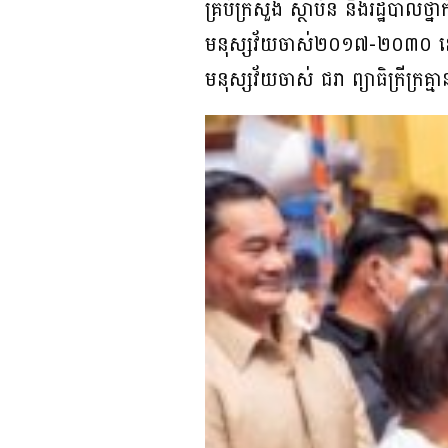
គ្រប់ក្រសួង ស្ថាប័ន និងរដ្ឋបា
មនុស្សវ័យចាស់២០១៧-២០៣០ នៅតា
មនុស្សវ័យចាស់ ជរា ព្យាធិក្រីក្រគ្