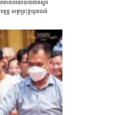
បតាមគោលនយោបាយជាតិស្តីពី
្ភ សទ្ធាជ្រះថ្លាជួយដល់