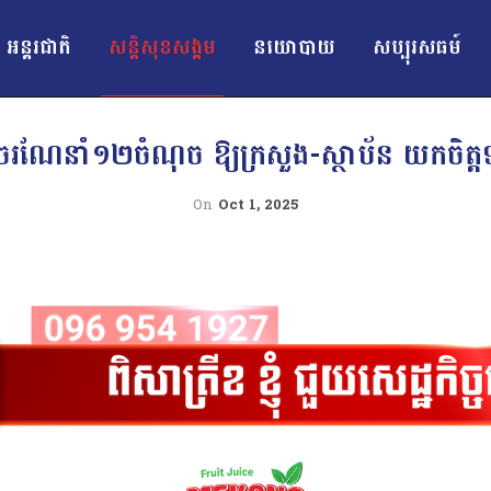
អន្ដរជាតិ
សន្តិសុខសង្គម
នយោបាយ
សប្បុរសធម៍
រណែនាំ១២ចំណុច ឱ្យក្រសួង-ស្ថាប័ន យកចិត្ត
On
Oct 1, 2025