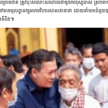
លថ្នាក់ក្រោមជាតិ ត្រូវចុះសំណេះសំណាលជាមួយមនុស្សចាស់ ស្រ
មមូលដ្ឋានវត្តអារាមវិហារសាសនានានា ដោយនាំយកជំនួយឧបត្ថម
មានទីពឹង៕