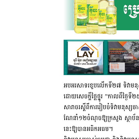
អបអរសាទរខួបលើកទី២៧ ទិវាមនុស្ស
ដោយសេចក្ដីថ្លៃថ្នូរ ”កាលពីថ្ងៃទ
សារាចរស្តីពីការរៀបចំទិវាមនុស្សច
ណែនាំ១២ចំណុចឱ្យក្រសួង ស្ថាប័ន 
នេះឱ្យបានអធិកអធម។