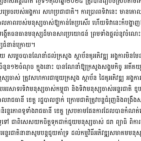
នុស្សចាស់អន្តរជាតិ ថ្ងៃទី១តុលាឆ្នាំ២០២៥ ត្រូវបានរៀបចំស្រប
រេចរបស់អង្គការ សហប្រជាជាតិ។ ការប្រារពទិវានេះ មានគោលប
ាលភាពរបស់មនុស្សចាស់ឱ្យកាន់តែប្រសើរ ហើយទិវានេះក៏បង្ហាញឱ
បង្កើតធនធានមនុស្សដ៏មានសារប្រយោជន៍ ព្រមទាំងផ្តល់នូវចំណេ
សជំនាន់ក្រោយ។
ាយ សម្តេចបានណែនាំដល់ក្រសួង ស្ថាប័នគូអភិវឌ្ឍ អង្គការមិនមែនរ
រចំនួន១២ចំណុច ក្នុងនោះ បានណែនាំឱ្យក្រសួងសង្គមកិច្ច អតីតយុ
មនុស្សចាស់ ត្រូវសហការជាមួយក្រសួង ស្ថាប័ន ដៃគូអភិវឌ្ឍ អង្គកា
ីអបអរសាទរទិវាមនុស្សចាស់កម្ពុជា និងទិវាមនុស្សចាស់អន្តរជាតិ 
លរាជធានី ខេត្ត រដ្ឋបាលថ្នាក់ ក្រោមជាតិត្រូវបន្តជំរុញនិងពង្
ិរន្តរភាពទូទាំងរាជធានី ខេត្ត ស្របតាមផែនការដែលបានកំណត
ទៅ ជាពិសេសយកចិត្តទុកដាក់ជួយមនុស្សចាស់ ជរា ព្យាធិ ពិការ ក្
ការអន្តរជាតិនានាសូមបន្តជួយគាំទ្រ ដល់កម្មវិធីអភិវឌ្ឍសមាគមម