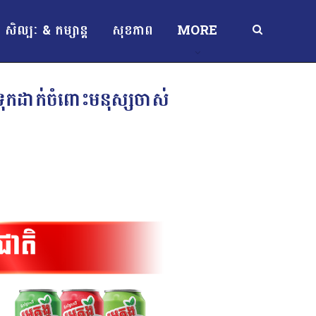
សិល្បៈ & កម្សាន្ត
សុខភាព
MORE
ទុកដាក់ចំពោះមនុស្សចាស់