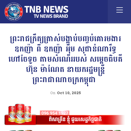
ព្រះរាជ​ក្រឹត្យ​ត្រាស់​បង្គាប់​បញ្ចប់​គោរមងារ​
ឧកញ៉ា​ ពី​ ឧកញ៉ា​ អ៉ឹម​ សុផាន់ណា​រឹទ្ធ​
ហៅចែ​ទូច​ តាម​សំណេីរ​របស់​ សម្តេច​ធិបតី​
ហ៊ុន​ ម៉ាណែត​ នាយករដ្ឋមន្ត្រី​
ព្រះរាជាណាចក្រកម្ពុជា​
On
Oct 10, 2025