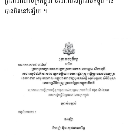
ព្រះរាជាណាចក្រកម្ពុជា​ ខណៈ​ដែល​ព្រំដែន​កម្ពុជា​-ថៃ​
បានបិទនៅឡេីយ​ ។