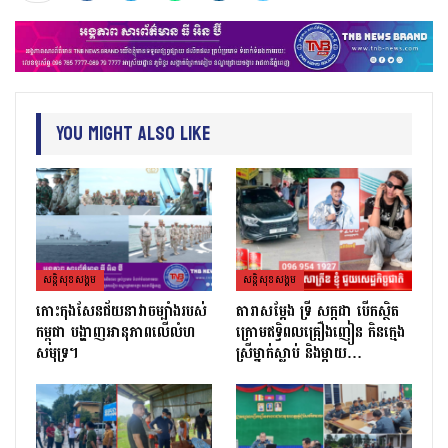
You Might Also Like
សន្តិសុខសង្គម
សន្តិសុខសង្គម
កោះកុងសែនជ័យនាវាចម្បាំងរបស់
តារាសម្ដែង ទ្រី សក្កដា បើកស្ថិត
កម្ពុជា បង្ហាញអានុភាពលើលំហ
ក្រោមឥទ្ធិពលគ្រឿងញៀន កិនក្មេង
សមុទ្រ។
ស្រីម្នាក់ស្លាប់ និងម្ដាយ…