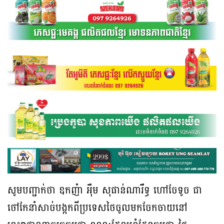
សូមបញ្ជាក់ថា​ ឧកញ៉ា​ អ៉ឹម​ សុផាន់ណា​រឹទ្ធ​ ហៅចែទូច​ ជា​
ថៅកែ​នាំ​សាច់​បង្កក​ពី​ប្រទេស​ថៃ​ចូលមកចែក​ចាយ​នៅ​