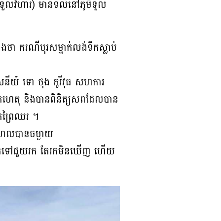
វត្តទួលវិហារ) មានទីលំនៅភូមិទួល
ា ករណីបុរសម្នាក់លង់ទឹកស្លាប់
នីយ៍ ទោ ថុង ភូរីវុធ សហការ
ងកើតហេតុ និងបានពិនិត្យសពដែលបាន
រុកព្រៃឈរ ។
ហែលបានចម្ងាយ
ចេញទូកទៅជួយរក តែរកមិនឃើញ ហើយ