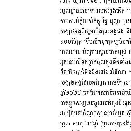
វិហារ ឃុំជីរោទ៍ទី២។ ក្រោយពេលទ
រមូលដ្ឋានបានទៅដល់កន្លែងកើត ។
តាមការបំភ្លឺរបស់ភិក្ខុ រ័ត្ន ដុល្លា
សង្ឃ៤អង្គគិតរួមទាំងព្រះអង្គផង
១០០ម៉ែត្រ ទើបបើកទូកត្រឡប់មក
ពេលមកដល់ក្រោមស្ពានមាត់ឃ្មង់ ដ
អ្នកនៅលើទូកធ្លាក់ចូលក្នុងទឹកទ
ទឹកលិចបាត់មិនដឹងទៅដល់ទីណា 
សង្ឃ២អង្គដែលអណ្ដែតតាមទឹកនោះ 
ឆ្នាំ២០២៥ នៅតែរកសពមិនទាន
បាត់ខ្លួនសង្ឃ២អង្គពេលកំពុងជិះទ
រសៀលនៅចំណុចស្ពានមាត់ឃ្មង់ ស្ថិ
ប្រុស អាយុ ២៥ឆ្នាំ (ព្រះសង្ឈនៅវត្