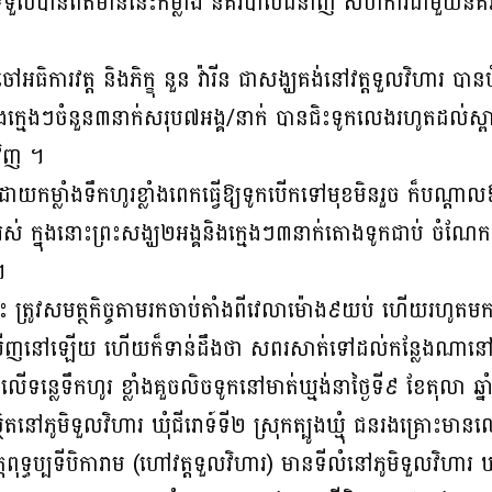
ទួលបានព័ត៌មាននេះកម្លាំង នគរបាលជំនាញ សហការជាមួយនគរបាលប៉
 ព្រះចៅអធិការវត្ត និងភិក្ខុ នួន វ៉ារីន ជាសង្ឃគង់នៅវត្តទួលវិហារ បាន
 និងក្មេងៗចំនួន៣នាក់សរុប៧អង្គ/នាក់ បានជិះទូកលេងរហូតដល់ស្
វិញ ។
ោយកម្លាំងទឹកហូរខ្លាំងពេកធ្វើឱ្យទូកបើកទៅមុខមិនរួច ក៏បណ្
ាំងអស់ ក្នុងនោះព្រះសង្ឃ២អង្គនិងក្មេងៗ៣នាក់តោងទូកជាប់ ចំណ
។
ត្រូវសមត្ថកិច្ចតាមរកចាប់តាំងពីវេលាម៉ោង៩យប់ ហើយរហូតមកដ
់ឃើញនៅឡើយ ហើយក៏ទាន់ដឹងថា សពរសាត់ទៅដល់កន្លែងណា
ូកលេីទន្លេទឹកហូរ ខ្លាំងគួចលិចទូកនៅមាត់ឃ្មង់នាថ្ងៃទី៩ ខែតុល
តនៅភូមិទួលវិហារ ឃុំជីរោទ៍ទី២ ស្រុកត្បូងឃ្មុំ ជនរងគ្រោះមា
តពុទ្ធប្បទីបិការាម (ហៅវត្តទួលវិហារ) មានទីលំនៅភូមិទួលវិហារ ឃុំជី