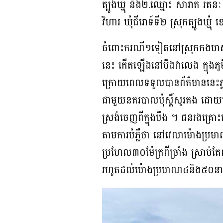
ត្បូងឃ្មុំ និង២.ឈ្មោះ សារ៉ាត់ រត
វិហារ ឃុំជីរោទ៍ទី២ ស្រុកត្បូងឃ្មុំ ខេត
ចំពោះករណី១ទៀតនៅស្រុកកងមាស ត
នេះ កើតឡើងនៅបឹងវាលេង ក្នុងភ
ក្រោយពេលទទួលបានព័ត៌មាននេះភ្ល
ជាមួយនគរបាលប៉ុស្តិ៍សូរគង ដោយម
ស្រង់ចេញពីក្នុងបឹង ។ ជនរងគ្រោះ
តាមការបំភ្លឺថា នៅវេលាម៉ោងប
ប្រហែល៣០ម៉ែត្រពីច្រាំង ស្រាប
រហូតដល់ម៉ោងប្រមាណ៤និង៥០នា