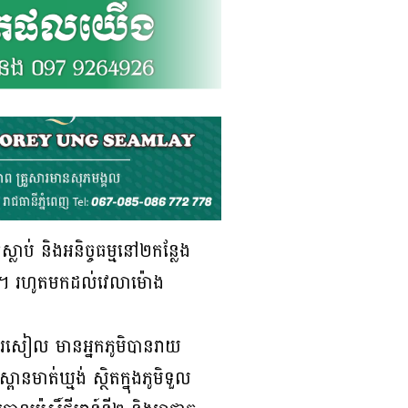
ស្លាប់ និងអនិច្ចធម្មនៅ២កន្លែង
ករណី ។ រហូតមកដល់វេលាម៉ោង
ទីរសៀល មានអ្នកភូមិបានរាយ
មាត់ឃ្មង់ ស្ថិតក្នុងភូមិទួល