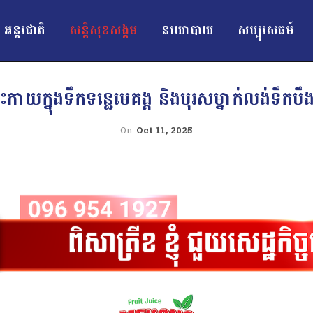
អន្ដរជាតិ
សន្តិសុខសង្គម
នយោបាយ
សប្បុរសធម៍
រះកាយក្នុងទឹកទន្លេមេគង្គ និងបុរសម្នាក់លង់ទឹ
On
Oct 11, 2025