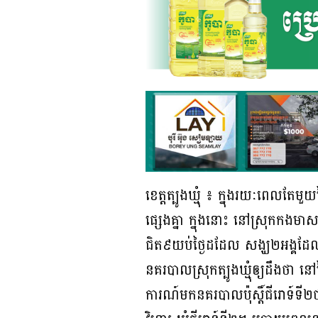
ខេត្តត្បូងឃ្មុំ ៖ ក្នុងរយៈពេលតែម
ផ្សេងគ្នា ក្នុងនោះ នៅស្រុកកងមាស
ជិត៩យប់ថ្ងៃដដែល សង្ឃ២អង្
នគរបាលស្រុកត្បូងឃ្មុំឲ្យដឹងថ
ការណ៍មកនគរបាលប៉ុស្តិ៍ជីរោទ៍ទី២