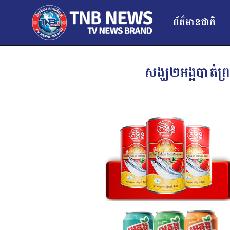
ព័ត៌មានជាតិ
សង្ឃ២អង្គបាត់ព្