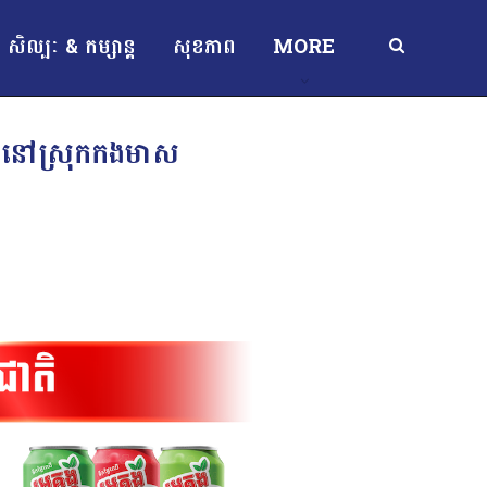
សិល្បៈ & កម្សាន្ត
សុខភាព
MORE
កបឹងនៅស្រុកកងមាស