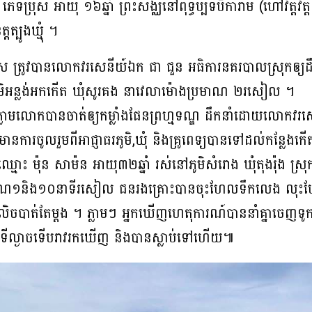
នៈ ភេទប្រុស អាយុ ១៦ឆ្នាំ ព្រះសង្ឈនៅពុទ្ធប្បទីបិការាម (ហៅវត្ត
្តត្បូងឃ្មុំ ។
្រូវបានលោកវរសេនីយ៍ឯក ជា ជួន អធិការនគរបាលស្រុកឲ្យដឹងថ
ូមិអន្លង់អកកើត ឃុំសូរគង នាវេលាម៉ោងប្រមាណ ២រសៀល ។
ាមលោកបានចាត់ឲ្យកម្លាំងផែនព្រហ្មទណ្ឌ ដឹកនាំដោយលោកវរសេ
ានការចូលរួមពីអាជ្ញាធរភូមិ,ឃុំ និងគ្រូពេទ្យបានទៅដល់កន្លែ
ឈ្មោះ ម៉ុន សាម៉ន អាយុ៣២ឆ្នាំ រស់នៅភូមិសំរោង ឃុំតុងរ៉ុង ស្
្រមាណ១និង១០នាទីរសៀល ជនរងគ្រោះបានចុះហែលទឹកលេង លុះ
់តែលិចបាត់តែម្ដង ។ ភ្លាមៗ អ្នកឃើញហេតុការណ៍បាននាំគ្នា
ទីល្ងាចទើបរាវរកឃើញ និងបានស្លាប់ទៅហើយ៕