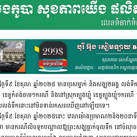
ួយថ្ងៃទី៩ ខែតុលា ឆ្នាំ២០២៥ មានបុរសម្នាក់ និងសង្ឃ២អង្គ លង់ទឹក
 ខេត្តកំពង់ចាម១ករណី និងនៅស្រុកត្បូងឃ្មុំ ខេត្តត្បូងឃ្មុំ១
គដែលលង់ទឹកនោះនៅមិនទាន់រកសពឃើញនៅឡើយទេ។
ា នៅថ្ងៃទី៩ ខែតុលា ឆ្នាំ២០២៥នោះ វេលាម៉ោងប្រមាណ២និង២០នា
ថា មានករណីលិចទូកបណ្តាលឱ្យព្រះសង្ឃធ្លាក់ចូលទឹក នៅចំណុចស្ពាន