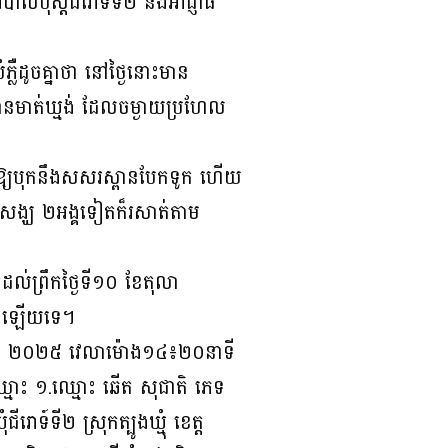
ុស្តិ៍ជីរោទ៍ទី២ និងអាជ្ញាធ
បំភ្លឺដូចគ្នាថា នៅថ្ងៃនោះមាន
ពានមាត់ឃ្មង់ ដែលចម្ងាយប្រហែល
តាលឱ្យបុកនឹងសសរស្ពានបែកទូក ហើយ
ែកសង្ឃ ២អង្គទៀតក៏រសាត់តាម
ល់ព្រឹកថ្ងៃទី១០ ខែតុលា
នៅឡើយទេ។
ា ឆ្នាំ ២០២៥ វេលាម៉ោង១៤៖២០នាទី
នឈ្មោះ ១.ឈ្មោះ ឆើត សុជាតិ ភេទ
រោទ៍ទី២ ស្រុកត្បូងឃ្មុំ ខេត្ត