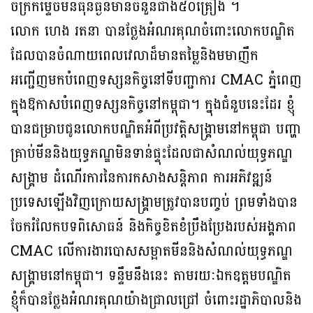
ចក្រកម្ទេចមីនធុនធ្ងន់មានចំនួនជាង៥០គ្រឿង ។
លោក ហេង រតនា បានថ្លែងអំណរគុណចំពោះលោកបណ្ឌិត
ដែលបានចំណាយពេលវេលាដ៏មានតម្លៃនិងមមាញឹក
អញ្ជើញមកបំពេញទស្សនកិច្ចនៅទីបញ្ជាការ CMAC ភ្នំពេញ
ក្នុងឱកាសបំពេញទស្សនកិច្ចនៅកម្ពុជា។ ក្នុងជំនួបនេះដែរ ខ្ញុំ
បានជម្រាបជូនលោកបណ្ឌិតអំពីប្រវត្តិសង្គ្រាមនៅកម្ពុជា បញ្ហា
គ្រាប់មីននិងយុទ្ធភណ្ឌមិនទាន់ផ្ទុះដែលជាសំណល់យុទ្ធភណ្ឌ
សង្គ្រាម ដំណើរការនៃការកសាងសន្តិភាព ការអភិវឌ្ឍន៍
ប្រទេសឡើងវិញក្រោយសង្គ្រាមត្រូវបានបញ្ចប់ ព្រមទាំងបាន
ចែករំលែកបទពិសោធន៍ និងកិច្ចខិតខំប្រឹងប្រែងរបស់អង្គភាព
CMAC លើការងារបោសសម្អាតមីននិងសំណល់យុទ្ធភណ្ឌ
សង្គ្រាមនៅកម្ពុជា។ ទន្ទឹមនឹងនេះ តាមរយៈឯកឧត្តមបណ្ឌិត
ខ្ញុំក៏បានថ្លែងអំណរគុណយ៉ាងជ្រាលជ្រៅ ចំពោះរដ្ឋាភិបាលនិង