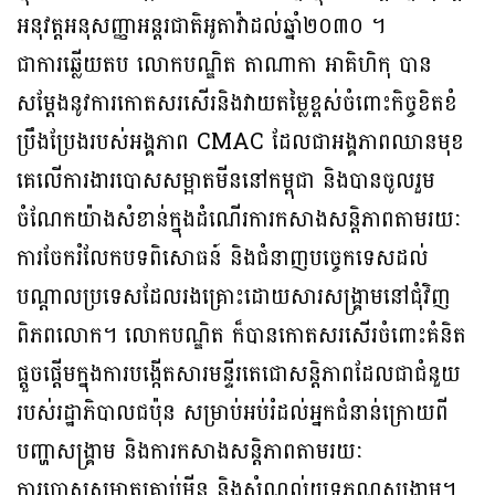
អនុវត្តអនុសញ្ញាអន្ដរជាតិអូតាវ៉ាដល់ឆ្នាំ២០៣០ ។
ជាការឆ្លើយតប លោកបណ្ឌិត តាណាកា អាគិហិកុ បាន
សម្តែងនូវការកោតសរសើរនិងវាយតម្លៃខ្ពស់ចំពោះកិច្ចខិតខំ
ប្រឹងប្រែងរបស់អង្គភាព CMAC ដែលជាអង្គភាពឈានមុខ
គេលើការងារបោសសម្អាតមីននៅកម្ពុជា និងបានចូលរួម
ចំណែកយ៉ាងសំខាន់ក្នុងដំណើរការកសាងសន្ដិភាពតាមរយៈ
ការចែករំលែកបទពិសោធន៍ និងជំនាញបច្ចេកទេសដល់
បណ្ដាលប្រទេសដែលរងគ្រោះដោយសារសង្គ្រាមនៅជុំវិញ
ពិភពលោក។ លោកបណ្ឌិត ក៏បានកោតសរសើរចំពោះគំនិត
ផ្តួចផ្តើមក្នុងការបង្កើតសារមន្ទីរតេជោសន្តិភាពដែលជាជំនួយ
របស់រដ្ឋាភិបាលជប៉ុន សម្រាប់អប់រំដល់អ្នកជំនាន់ក្រោយពី
បញ្ហាសង្រ្គាម និងការកសាងសន្តិភាពតាមរយៈ
ការបោសសម្អាតគ្រាប់មីន និងសំណល់យុទ្ធភណ្ឌសង្រ្គាម។