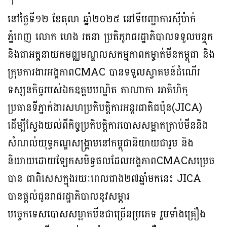
។
នៅថ្ងៃទី១២ ខែតុលា ឆ្នាំ២០២៥ នៅទីបញ្ជាការស៊ីម៉ាក់
ភ្នំពេញ លោក ហេង រតនា ប្រតិភូរាជរដ្ឋាភិបាលទទួលបន្ទុក
និងជាអគ្គនាយកមជ្ឈមណ្ឌលសកម្មភាពកម្ចាត់មីនកម្ពុជា និង
ក្រុមការងារអង្គភាពCMAC បានទទួលស្វាគមន៍ដំណើរ
ទស្សនកិច្ចរបស់ឯកឧត្តមបណ្ឌិត តាណាកា អាគិហិកុ
ប្រធានទីភ្នាក់ងារសហប្រតិបត្តិការអន្តរជាតិជប៉ុន(JICA)
ដើម្បីស្វែងយល់ពីកិច្ចប្រតិបត្តិការបោសសម្អាតគ្រាប់មីននិង
សំណល់យុទ្ធភណ្ឌសង្គ្រាមនៅកម្ពុជានិយាយជារួម និង
និយាយដោយឡែកសមិទ្ធផលដែលអង្គភាពCMACសម្រេច
បាន ជាពិសេសក្នុងរយៈពេលជាង២៧ឆ្នាំមកនេះ JICA
បានផ្តល់ជូនរាជរដ្ឋាភិបាលនូវសម្ភារ
បច្ចេកទេសបោសសម្អាតមីនជាច្រេីនប្រភេទ រួមទាំងគ្រឿង