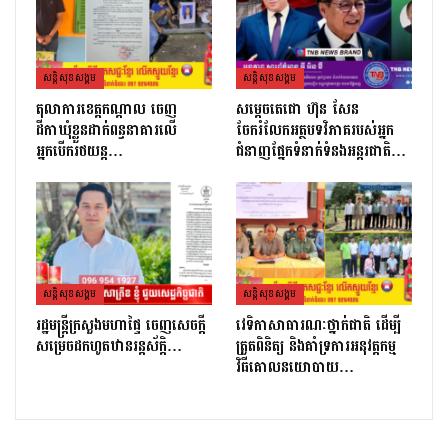
សន្តិសុខសង្គម
សន្តិសុខសង្គម
តុលាការខេត្តកណ្ដាល ចេញ
សម្តេចតេជោ ហ៊ុន សែន
ដីកាឃុំខ្លួនដាក់ពន្ធនាគារលើ
ចែករំលែកអត្ថបទវិភាគរបស់អ្នក
អ្នកបើករថយន្ត…
ជំនាញផ្នែកទំនាក់ទំនងអន្តរជាតិ…
សន្តិសុខសង្គម
សន្តិសុខសង្គម
រដ្ឋមន្ដ្រីក្រសួងមហាផ្ទៃ ចេញសេចក្តី
វេទិកាសាធារណៈថ្នាក់ជាតិ ដើម្បី
សម្រេចដកហូតឋានរន្តស័ក្តិ…
ត្រួតពិនិត្យ និងគាំទ្រការអនុវត្តកម្ម
វិធីគោលនយោបាយ…