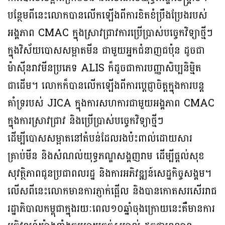
បន្ថែមពីនេះលោកបានលើកឡើងពីការខិតខំប្រឹងប្រែងរបស់
អង្គភាព CMAC ក្នុងស្រាវជ្រាវការប្រើប្រាស់បច្ចេកវិទ្យាថ្មីៗ
ក្នុងវិស័យបោសសម្អាតមីន ជាមួយអ្នកជំនាញជប៉ុន ដូចជា
ម៉ាស៊ីនរាវមីនប្រភេទ ALIS ក៏ដូចជាការបញ្ញាសិប្បនិម្មិត
ជាដើម។ លោកក៏បានលើកឡើងពីការប្ដេជ្ញាចិត្តក្នុងការបន្ត
គាំទ្ររបស់ JICA ក្នុងការសហការជាមួយអង្គភាព CMAC
ក្នុងការស្រាវជ្រាវ និងប្រើប្រាស់បច្ចេកវិទ្យាថ្មីៗ
ដើម្បីបោសសម្អាតនៅតំបន់ដែលរងប៉ះពាល់ដោយសារ
គ្រាប់មីន និងសំណល់យុទ្ធភណ្ឌសង្គញរាម ដើម្បីផ្តល់សុខ
សុវត្ថិភាពជូនប្រជាពលរដ្ឋ និងការអភិវឌ្ឍន៍សេដ្ឋកិច្ចសង្គម។
លើសពីនេះលោកមានការភ្ញាក់ផ្អើល និងបានកោតសរសើររាជ
រដ្ឋាភិបាលកម្ពុជាក្នុងរយៈពេល១០ឆ្នាំចុងក្រោយនេះគឺមានការ