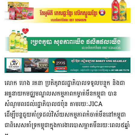
លោក ហេង រតនា ប្រតិភូរាជរដ្ឋាភិបាលទទួលបន្ទុក និងជា
អគ្គនាយកមជ្ឈមណ្ឌលសកម្មភាពកម្ចាត់មីនកម្ពុជា បាន
សំណូមពរដល់រដ្ឋាភិបាលជប៉ុន តាមរយៈJICA
ដើម្បីបន្ដជួយគាំទ្រដល់វិស័យសកម្មភាពកំចាត់មីននៅកម្ពុជា
ជាពិសេសគាំទ្រកម្ពុជាក្នុងការងារបោសម្អាតមីនរយៈពេល៥ឆ្នាំ