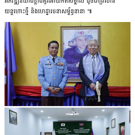
អភិវឌ្ឍន៍យ៉ាងខ្លាំងគួរអោយកត់សម្គាល់ ដូចជាព្រលាន
យន្តហោះថ្មី និងហេដ្ឋារចនាសម្ព័ន្ធនានា ៕