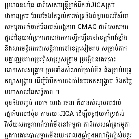
ប្រជាជនជប៉ុន ជាពិសេសមន្ត្រីថ្នាក់ដឹកនាំJICAគ្រប់
ឋានានុក្រម ដែលតែងតែផ្ដល់ការគាំទ្រនិងជំនួយដល់វិស័យ
សកម្មភាពកំចាត់មីនរបស់អង្គភាព CMAC ជាពិសេសការ
ផ្ដល់ជំនួយគាំទ្រការកសាងអគារហ្វឹកហ្វឺននៅខេត្តកំពង់ឆ្នាំង
និងសារមន្ទីរតេជោសន្ដិភាពនៅខេត្តសៀមរាប សម្រាប់ដាក់
បង្ហាញរូបភាពប្រវត្តិសាស្ត្រសង្គ្រាម ប្រវត្តិជនរងគ្រោះ
ដោយសារសង្គ្រាម ព្រមទាំងសំណល់គ្រាប់មីន និងគ្រាប់យុទ្ធ
ភណ្ឌសង្គ្រាម ដើម្បីរំលឹកការចងចាំនៃមរតកសង្គ្រាម និងតម្លៃ
មហាសាលនៃសន្តិភាព ។
មុននឹងបញ្ចប់ លោក ហេង រតនា ក៏បានសំណូមពរដល់
រដ្ឋាភិបាលជប៉ុន តាមរយៈJICA ដើម្បីបន្ដជួយគាំទ្រដល់
វិស័យសកម្មភាពកំចាត់មីននៅកម្ពុជា ជាពិសេសគាំទ្រកម្ពុជា
ក្នុងការងារបោសម្អាតមីនរយៈពេល៥ឆ្នាំក្នុងអណត្តិស្នើសុំបន្តរ