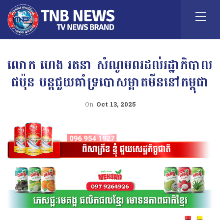
លោក ហេង រតនា សំណូមពរដល់រដ្ឋាភិបាល
ជប៉ុន បន្ដជួយគាំទ្របោសម្អាតមីននៅកម្ពុជា
On
Oct 13, 2025