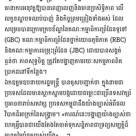
ធានាការអនុវត្តឱ្យបានពេញលេញនិងមានប្រសិទ្ធិភាព លើ
លក្ខខណ្ឌបទឈប់បាញ់ និងកិច្ចព្រមព្រៀងទាំងអស់ ដែល
សម្រេចបានក្រោមក្របខ័ណ្ឌនៃគណៈកម្មាធិការព្រំដែនទូទៅ
(GBC) គណៈកម្មាធិការព្រំដែនថ្នាក់យោធភូមិភាគ (RBC)
និងគណៈកម្មាការចម្រុះព្រំដែន (JBC) ដោយបានសង្កត់
ធ្ងន់ថា ភាពសុទ្ធចិត្ត ត្រូវតែបង្ហាញតាមរយៈសកម្មភាពពិត
ប្រាកដនៅទីកន្លែង។
ឯកឧត្តមឧបនាយករដ្ឋមន្រ្តី បានគូសបញ្ជាក់ថា ក្នុងនាមជា
ប្រទេសដែលមានស្លាកស្នាមបង្កដោយជម្លោះជាច្រើនទសវត្សរ៍
ឬអាចថារាប់សតវត្ស ប្រទេសកម្ពុជាដឹងយ៉ាងច្បាស់អំពីផល
វិបាកដ៏អាក្រក់នៃសង្គ្រាម។ «ការណ៍នេះបង្ហាញយ៉ាងច្បាស់ថា
ហេតុអ្វីបានជាយើងតែងតែចាត់ទុកសន្តិភាពជាទ្រព្យសម្បត្តិដ៏
មានតម្លៃបំផុតរបស់យើង» …។