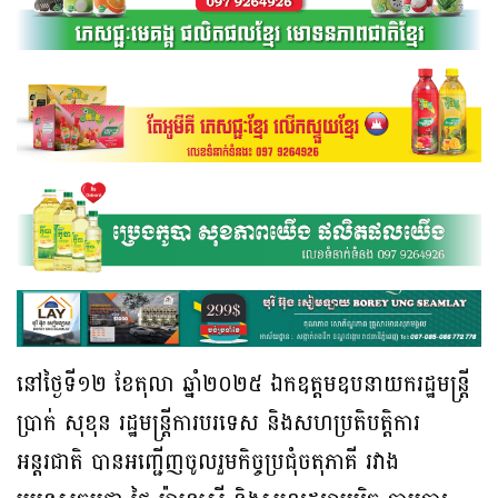
នៅថ្ងៃទី១២ ខែតុលា ឆ្នាំ២០២៥ ឯកឧត្តមឧបនាយករដ្ឋមន្ត្រី
ប្រាក់ សុខុន រដ្ឋមន្ត្រីការបរទេស និងសហប្រតិបត្តិការ
អន្តរជាតិ បានអញ្ជើញចូលរួមកិច្ចប្រជុំចតុភាគី រវាង