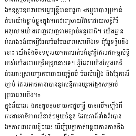
ឯកឧត្តមឧបនាយករដ្ឋមន្រ្តីបានបន្តថា «កម្ពុជាបានប្រកាន់
ជំហរយ៉ាងខ្ជាប់ខ្ជួនក្នុងការដោះស្រាយវិវាទដោយសន្តិវិធី
អនុលោមយ៉ាងពេញលេញតាមច្បាប់អន្តរជាតិ។ យើងគ្មាន
បំណងចង់យកអ្វីដែលមិនមែនជារបស់យើងទេ ប៉ុន្តែទន្ទឹមនឹង
នោះ យើងនឹងមិនទទួលយកការបាត់បង់នូវអ្វីដែលជាកម្មសិទ្ធិ
របស់យើងដោយត្រឹមត្រូវនោះទេ។ អ្វីដែលយើងស្វែងរកគឺ
ដំណោះស្រាយប្រកបដោយយុត្តិធម៌ មិនលំអៀង និងផ្អែកលើ
ច្បាប់ ដែលអាចធានាបាននូវសន្តិភាពយូរអង្វែងសម្រាប់
ប្រជាជនយើង។»
ក្នុងន័យនេះ ឯកឧត្តមឧបនាយករដ្ឋមន្រ្តី បានលើកឡើងពី
ការងារអាទិភាពសំខាន់ៗមួយចំនួន ដែលភាគីទាំងពីរបាន
ឯកភាពនាពេលថ្មីៗនេះ ដើម្បីរួមគ្នាកាត់បន្ថយភាពតានតឹង