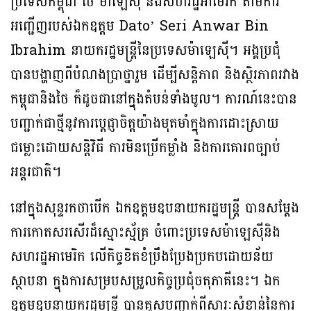
ប្រទេសកម្ពុជា ថៃ ម៉ាឡេស៊ី និងសហរដ្ឋអាមេរិក តាមការ
អញ្ជើញរបស់ឯកឧត្តម Dato’ Seri Anwar Bin
Ibrahim នាយករដ្ឋមន្រ្តីនៃប្រទេសម៉ាឡេស៊ី។ អង្គប្រជុំ
បានបង្ហាញពីបំណងប្រាថ្នារួម ដើម្បីសន្តិភាព និងស្ថិរភាពរវាង
កម្ពុជានិងថៃ ក៏ដូចជានៅក្នុងតំបន់ទាំងមូល។ ការណ៍នេះបាន
បញ្ជាក់ជាថ្មីនូវការប្តេជ្ញាចិត្តយ៉ាងមុតមាំក្នុងការដោះស្រាយ
ជម្លោះដោយសន្តិវិធី ការមិនប្រើកម្លាំង និងការគោរពច្បាប់
អន្តរជាតិ។
នៅក្នុងសុន្ទរកថាបើក ឯកឧត្តមឧបនាយករដ្ឋមន្រ្តី បានសម្តែង
ការកោតសរសើរដ៏ស្មោះស្ម័គ្រ ចំពោះប្រទេសម៉ាឡេស៊ីនិង
សហរដ្ឋអាមេរិក លើកិច្ចខិតខំប្រឹងប្រែងប្រកបដោយន័យ
ស្ថាបនា ក្នុងការសម្របសម្រួលកិច្ចប្រជុំចតុភាគីនេះ។ ឯក
ឧត្តមឧបនាយករដ្ឋមន្រ្តី បានគូសបញ្ជាក់ពីសារៈសំខាន់នៃការ