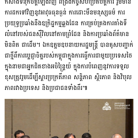
កសាងទំនុកចិត្តឡើងវិញ ពង្រឹងកិច្ចសហប្រតិបត្តិការ រួមមាន
ការដកទៅវិញនូវអាវុធធុនធ្ងន់ ការដោះមីនមនុស្សធម៌ ការ
ប្រយុទ្ធប្រឆាំងនឹងឧក្រិដ្ឋកម្មឆ្លងដែន ការគ្រប់គ្រងការតាំងទី
លំនៅរបស់ជនស៊ីវិលនៅតាមព្រំដែន និងការប្រឆាំងព័ត៌មាន
មិនពិត ជាដើម។ ឯកឧត្តមឧបនាយករដ្ឋមន្រ្តី បានគូសបញ្ជាក់
ជាថ្មីពីការប្តេជ្ញាចិត្តរបស់កម្ពុជាក្នុងការធ្វើការជាមួយប្រទេសថៃ
ក្នុងនាមជាអ្នកជិតខាងអចិន្ត្រៃយ៍ ក្នុងការបំពេញនូវការទទួល
ខុសត្រូវរួមដើម្បីស្តារប្រក្រតីភាព សន្តិភាព ស្ថិរភាព និងវិបុល
ភាពរវាងប្រទេស និងប្រជាជនទាំងពីរ៕