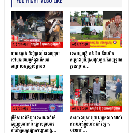
You Might Also Like
សន្តិសុខសង្គម
សន្តិសុខសង្គម
យុវជនម្នាក់ ជិះម៉ូតូលឿនពេកជ្រុល
ទេសរដ្ឋមន្រ្តី គន់ គីម នឹងលើក
ទៅបុករថយន្តកំពុងបើកបត់
គម្រោងជួយជួសជុលផ្ទះអតីតយុទ្ធជន
បណ្តាលឲ្យស្លាប់ភ្លាមៗ
ទ្រុឌទ្រោម…
សន្តិសុខសង្គម
សន្តិសុខសង្គម
ព្រឹត្តិការណ៍កីឡាទេសចរណ៍រត់
នគរបាលស្រាវជ្រាវរហូតឈានដល់
កម្សាន្តមហាជន ក្រោមមូលបទ
ការឃាត់ខ្លួនចោរឆក់ខ្សែ ក
រត់ដេីម្បីសត្វផ្សោតទន្លេមេគង្គ…
០២នាក់…