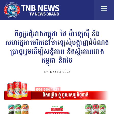
កិច្ចប្រជុំរវាងកម្ពុជា ថៃ ម៉ាឡេស៊ី និង
សហរដ្ឋអាមេរិកនៅម៉ាឡេស៊ីបង្ហាញពីបំណង
ប្រាថ្នារួមដើម្បីសន្តិភាព និងស្ថិរភាពរវាង
កម្ពុជា និងថៃ
On
Oct 13, 2025