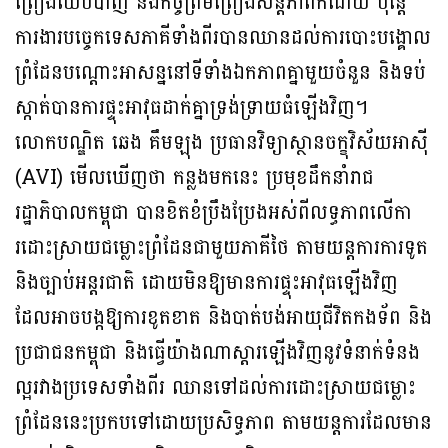
ព្រៀងឈប់បាញ់ និងកិច្ចព្រមព្រៀងសន្ដិភាពក៏ដោយ ប៉ុន្ដែ
ការងារបច្ចេកទេសភាគីទាំងពីរបានឈានដល់ការបោះបង្គោល
ព្រំដែនបណ្ដោះអាសន្ននៅទីទាំងឯកភាពគ្នាមួយចំនួន និងទប់
ស្កាត់បានការផ្ទុះអាវុធដាក់គ្នាទ្រង់ទ្រាយធំឡើងវិញ។
លោកបណ្ឌិត ឆេង គឹមឡុង ប្រធានវិទ្យាស្ថានចក្ខុវិស័យអាស៊ី
(AVI) មើលឃើញថា កន្លងមកនេះ ប្រមុខដឹកនាំរាជ
រដ្ឋាភិបាលកម្ពុជា បានខិតខំប្រឹងប្រែងអស់ពីលទ្ធភាពលើកា
រដោះស្រាយជម្លោះព្រំដែនជាមួយភាគីថៃ តាមយន្តការការទូត
និងច្បាប់អន្តរជាតិ ដោយមិនឱ្យមានការផ្ទុះអាវុធឡើងវិញ
ដែលអាចបង្កឱ្យការខូតខាត និងបាត់បង់អាយុជីវិតកងទ័ព និង
ប្រជាជនកម្ពុជា និងធ្វើយ៉ាងណាស្ដារឡើងវិញនូវទំនាក់ទំនង
ល្អរវាងប្រទេសទាំងពីរ ឈានទៅដល់ការដោះស្រាយជម្លោះ
ព្រំដែននេះប្រកបទៅដោយប្រសិទ្ធភាព តាមយន្តការដែលមាន