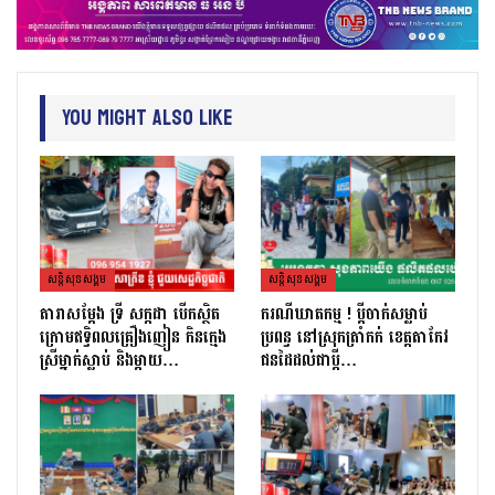
You Might Also Like
សន្តិសុខសង្គម
សន្តិសុខសង្គម
តារាសម្ដែង ទ្រី សក្កដា បើកស្ថិត
ករណីឃាតកម្ម ! ប្ដីចាក់សម្លាប់
ក្រោមឥទ្ធិពលគ្រឿងញៀន កិនក្មេង
ប្រពន្ធ នៅស្រុកត្រាំកក់ ខេត្តតាកែវ
ស្រីម្នាក់ស្លាប់ និងម្ដាយ…
ជនដៃដល់ជាប្ដី…