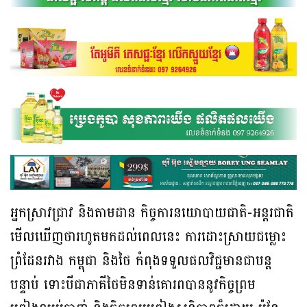
អ្នកស្រាវជ្រាវ និងតាមដាន កិច្ចការនយោបាយជាតិ-អន្តរជាតិ
មើលឃើញថារហូតមកដល់ពេលនេះ ការដោះស្រាយជម្លោះ
ព្រំដែនរវាង កម្ពុជា និងថៃ កំពុងទទួលផលវិជ្ជមានជាបន្ត
បន្ទាប់ ទោះបីជាភាគីថៃមិនទាន់គោរពបាននូវកិច្ចព្រម