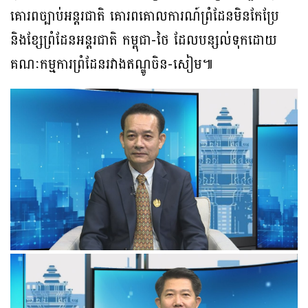
គោរពច្បាប់អន្តរជាតិ គោរពគោលការណ៍ព្រំដែនមិនកែប្រែ
និងខ្សែព្រំដែនអន្តរជាតិ កម្ពុជា-ថៃ ដែលបន្សល់ទុកដោយ
គណៈកម្មការព្រំដែនរវាងឥណ្ឌូចិន-សៀម៕