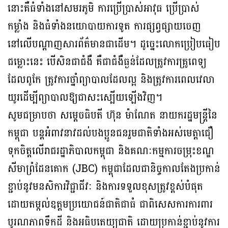
នោះគឺធំទាំងនៅសមរភូមិ ការប្រើប្រាស់អាវុធ ប្រើប្រាស់
កម្លាំង និងធំទាំងនយោបាយការទូត ការផ្សព្វផ្សាយចេញ
នៅលើបណ្ដាញសារព័ត៌មានជាដើម។ ដូច្នេះលោកប្រៀបធៀប
ជម្លោះនេះ បើសិនជាជំងឺ គឺជាជំងឺធ្ងន់ដែលត្រូវការគ្រូពេទ្យ
ដែលពូកែ ត្រូវការថ្នាំព្យាបាលដែលល្អ និងត្រូវការពេលវេលា
យូរដើម្បីព្យាបាលឱ្យជាសះស្បើយឡើងវិញ។
សូមជម្រាបថា សម្ដេចធិបតី ហ៊ុន ម៉ាណែត នាយករដ្ឋមន្រ្ដីនៃ
កម្ពុជា បន្តអំពាវនាវដល់បងប្អូនជនរួមជាតិទាំងអស់មេត្តាជឿ
ទុកចិត្តលើរាជរដ្ឋាភិបាលកម្ពុជា និងគណៈកម្មការចម្រុះខណ្ឌ
សីមាព្រំដែនគោក (JBC) កម្ពុជាដែលជានិច្ចកាលតែងប្រកាន់
ខ្ជាប់នូវមនសិការវិជ្ជាជីវៈ និងការទទួលខុសត្រូវខ្ពស់បំផុត
ដោយតម្កល់ឧត្តមប្រយោជន៍ជាតិជាធំ ជាពិសេសការការពារ
បូរណភាពទឹកដី និងអធិបតេយ្យជាតិ ដោយប្រកាន់ខ្ជាប់នូវការ