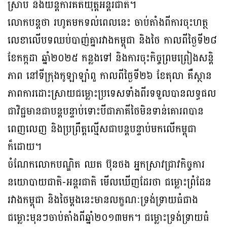
ស្រាប់ និងយន្តការគតិយុត្តអន្តរជាតិ។
លោកបន្តថា រហូតមកទល់ពេលនេះ ចាប់តាំងពីការចុះហត្ថ
លេខាលើបទឈប់បាញ់គ្នារវាងកម្ពុជា និងថៃ កាលពីថ្ងៃទី២៨
ខែកក្កដា ឆ្នាំ២០២៥ កន្លងទៅ និងការចុះកិច្ចព្រមព្រៀងសន្ដិ
ភាព នៅទីក្រុងកូឡាឡាំពួ កាលពីថ្ងៃទី២៦ ខែតុលា គឺស្ថាន
ភាពការដោះស្រាយជម្លោះប្រទេសទាំងពីរទទួលបានលទ្ធផល
ជាវិជ្ជមានជាបន្តបន្ទាប់ទោះបីជាភាគីថៃមិនទាន់គោរពបាន
ពេញលេញ និងប្រព្រឹត្តល្មើសជាបន្តបន្ទាប់មកលើកម្ពុជា
ក៏ដោយ។
ចំណែកលោកបណ្ឌិត ឈត ប៊ុនថង អ្នកស្រាវជ្រាវកិច្ចការ
នយោបាយជាតិ-អន្តរជាតិ មើលឃើញដែរថា ជម្លោះព្រំដែន
រវាងកម្ពុជា និងថៃម្ដងនេះមានលក្ខណៈទ្រង់ទ្រាយធំជាង
ជម្លោះមុនៗចាប់តាំងពីឆ្នាំ២០១៣មក។ ជម្លោះទ្រង់ទ្រាយធំ