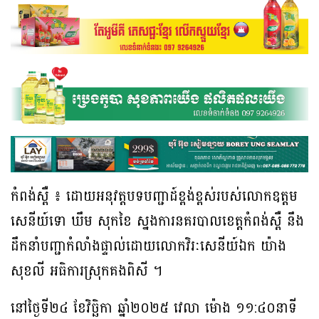
កំពង់ស្ពឺ ៖ ដោយអនុវត្តបទបញ្ជាដ៍ខ្ពង់ខ្ពស់របស់លោកឧត្តម
សេនីយ៍ទោ ឃឹម សុកខៃ ស្នងការនគរបាលខេត្តកំពង់ស្ពឺ នឹង
ដឹកនាំបញ្ជាកំលាំងផ្ទាល់ដោយលោកវិរៈសេនីយ៍ឯក យ៉ាង
សុខលី អធិការស្រុកគងពិសី ។
នៅថ្ងៃទី២៤ ខែវិច្ឆិកា ឆ្នាំ២០២៥ វេលា ម៉ោង ១១:៤០នាទី