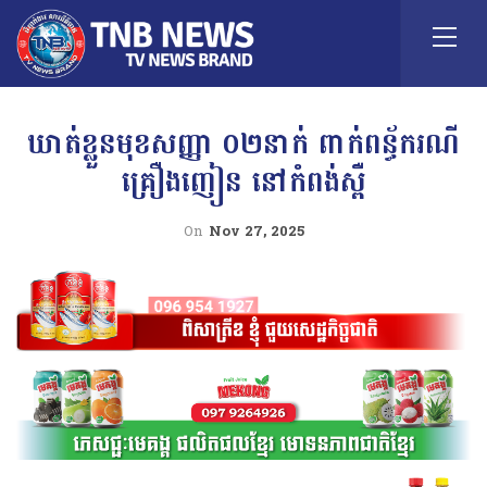
ឃាត់ខ្លួនមុខសញ្ញា ០២នាក់ ពាក់ពន្ធ័ករណី
គ្រឿងញៀន នៅកំពង់ស្ពឺ
On
Nov 27, 2025