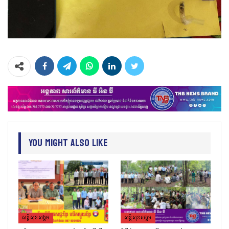
You Might Also Like
សន្តិសុខសង្គម
សន្តិសុខសង្គម