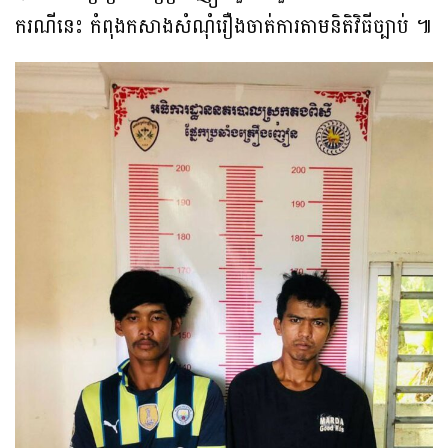
ករណីនេះ កំពុងកសាងសំណុំរឿងចាត់ការតាមនិតិវិធីច្បាប់ ៕