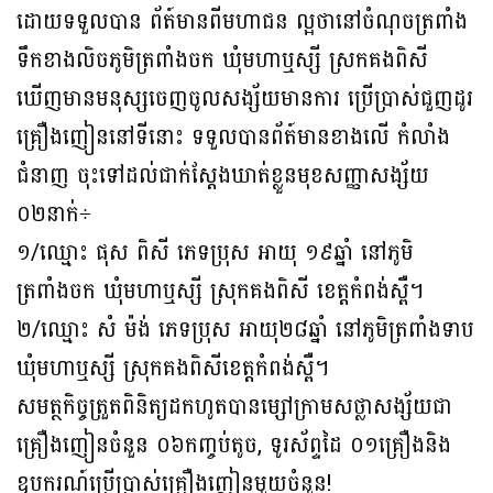
ដោយទទួលបាន ព័ត៍មានពីមហាជន ល្អថានៅចំណុចត្រពាំង
ទឹកខាងលិចភូមិត្រពាំងចក ឃុំមហាឬស្សី ស្រកគងពិសី
ឃើញមានមនុស្សចេញចូលសង្ស័យមានការ ប្រើប្រាស់ជួញដូរ
គ្រឿងញៀននៅទីនោះ ទទួលបានព័ត៍មានខាងលើ កំលាំង
ជំនាញ ចុះទៅដល់ជាក់ស្តែងឃាត់ខ្លួនមុខសញ្ញាសង្ស័យ
០២នាក់÷
១/ឈ្មោះ ផុស ពិសី ភេទប្រុស អាយុ ១៩ឆ្នាំ នៅភូមិ
ត្រពាំងចក ឃុំមហាឬស្សី ស្រុកគងពិសី ខេត្តកំពង់ស្ពឺ។
២/ឈ្មោះ សំ ម៉ង់ ភេទប្រុស អាយុ២៨ឆ្នាំ នៅភូមិត្រពាំងទាប
ឃុំមហាឬស្សី ស្រុកគងពិសីខេត្តកំពង់ស្ពឺ។
សមត្ថកិច្ចត្រួតពិនិត្យដកហូតបានម្សៅក្រាមសថ្លាសង្ស័យជា
គ្រឿងញៀនចំនួន ០៦កញ្ចប់តូច, ទូរស័ព្ទដៃ ០១គ្រឿងនិង
ឧបករណ៍ប្រើប្រាស់គ្រឿងញៀនមួយចំនួន!