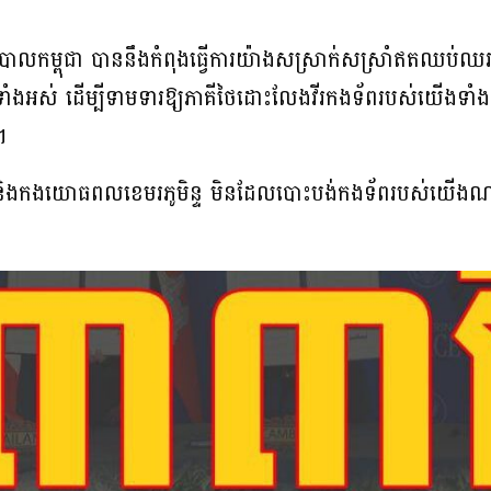
ភិបាលកម្ពុជា បាននឹងកំពុងធ្វើការយ៉ាងសស្រាក់សស្រាំឥតឈប់ឈរ
ាំងអស់ ដើម្បីទាមទារឱ្យភាគីថៃដោះលែងវីរកងទ័ពរបស់យើងទាំ
។
ាតិ និងកងយោធពលខេមរភូមិន្ទ មិនដែលបោះបង់កងទ័ពរបស់យើងណ