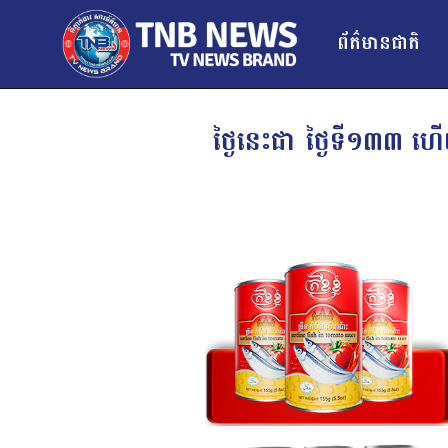
ព័ត៌មានជាតិ
ថ្ងៃនេះជា ថ្ងៃទី១៣៣ ហើយ