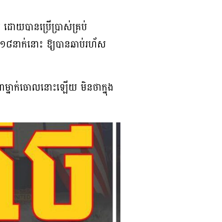
 ដោយបានប្រើប្រាស់គ្រប់
ង១៨នាក់នោះ ឱ្យបានឆាប់រហ័ស
ាម្នាក់ចោលនោះឡើយ មិនថាក្នុង