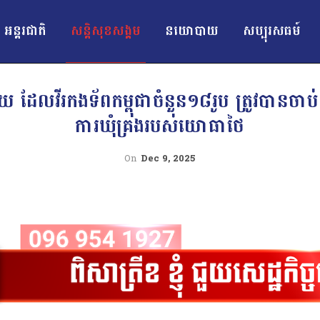
អន្ដរជាតិ
សន្តិសុខសង្គម
នយោបាយ
សប្បុរសធម៍
 ដែលវីរកងទ័ពកម្ពុជាចំនួន១៨រូប ត្រូវបានចាប់ខ្
ការឃុំគ្រងរបស់យោធាថៃ
On
Dec 9, 2025