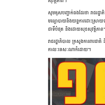
សុវត្ថិភាព។
សូមគូសបញ្ជាក់ផងដែរថា រាជរដ្ឋា
មធ្យោបាយនិងយន្តការដោះស្រាយទ
ជាទីបំផុត និងដោយសុខសុវត្ថិភាព
រាជរដ្ឋាភិបាល ក្រសួងការពារជ
កាលៈទេសៈណាក៏ដោយ។