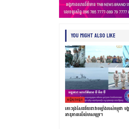
You Might Also Like
សន្តិសុខសង្គម
កោះកុងសែនជ័យនាវាចម្បាំងរបស់កម្ពុជា បង
អានុភាពលើលំហសមុទ្រ។