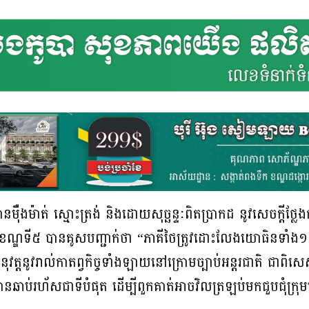
នម៉ឺងម៉ាត់ ស្មោះត្រង់ និងដោយសុច្ឆន្ទៈពិតប្រាកដ នូវសេចក្តីថ្លែងក
កថាខណ្ឌទី៥ បានគូសបញ្ជាក់ថា “ភាគីថៃត្រូវដោះលែងយោធិនទាំង១
នុវត្តនូវរាល់កាតព្វកិច្ចទាំងឡាយនៅក្រោមច្បាប់អន្តរជាតិ ជាពិសេ
នឆាប់រហ័សជាទីបំផុត ដើម្បីពួកគាត់អាចវិលត្រឡប់មកជួបជុំក្រ