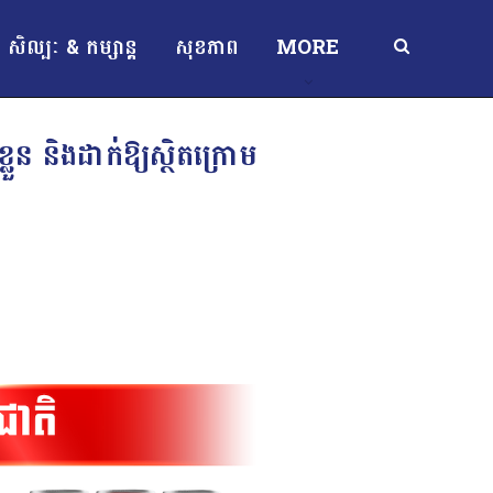
សិល្បៈ & កម្សាន្ត
សុខភាព
MORE
លួន និងដាក់ឱ្យស្ថិតក្រោម