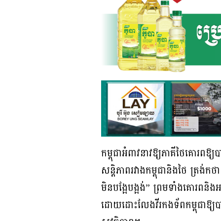
កម្ពុជាអំពាវនាវឱ្យភាគីថៃគោរពឱ្យបា
សន្តិភាពរវាងកម្ពុជានិងថៃ ត្រង់
មិនបង្អែបង្អង់” ព្រមទាំងគោរពនិងអ
ដោយដោះលែងវីរកងទ័ពកម្ពុជាឱ្យបា