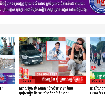
សន្តិសុខសង្គម
សន្តិសុខសង្គម
្ហាញ
តារាសម្ដែង ទ្រី សក្កដា បើកស្ថិតក្រោមឥទ្ធិពល
ករណីឃាតកម្ម 
គ្រឿងញៀន កិនក្មេងស្រីម្នាក់ស្លាប់ និងម្ដាយ…
ខេត្តតាកែវ