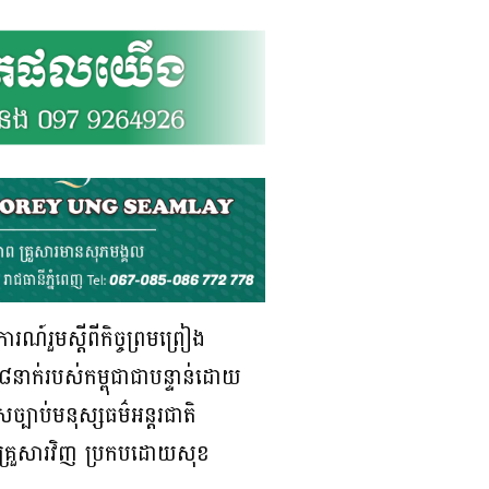
ារណ៍រួមស្តីពីកិច្ចព្រមព្រៀង
៨នាក់របស់កម្ពុជាជាបន្ទាន់ដោយ
សច្បាប់មនុស្សធម៌អន្តរជាតិ
ុមគ្រួសារវិញ ប្រកបដោយសុខ