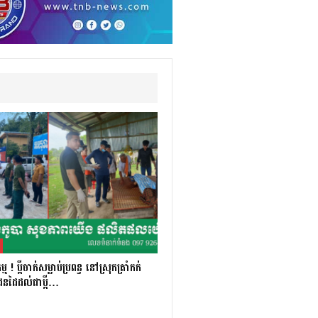
! ប្ដីចាក់សម្លាប់ប្រពន្ធ នៅស្រុកត្រាំកក់
 ជនដៃដល់ជាប្ដី…