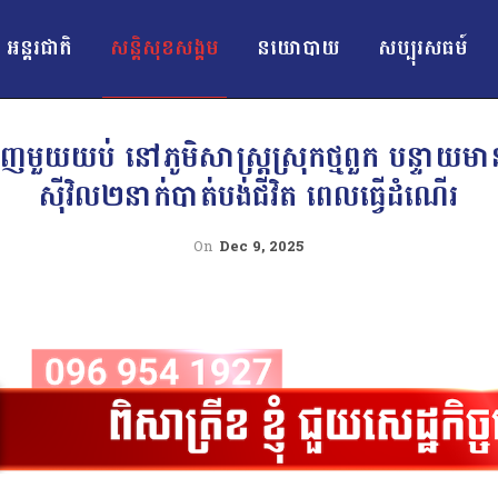
អន្ដរជាតិ
សន្តិសុខសង្គម
នយោបាយ
សប្បុរសធម៍
មួយយប់ នៅភូមិសាស្ត្រស្រុកថ្មពួក បន្ទាយ
ស៊ីវិល២នាក់បាត់បង់ជីវិត ពេលធ្វើដំណើរ
On
Dec 9, 2025