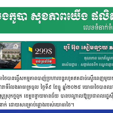
ៃបានធ្វើសកម្មភាពបាញ់ប្រហារបន្តរហូតឥតដាច់ស្ទើរពេញមួយយប
នាទីរំលងអាធាត្រចូល ថ្ងៃទី៩ ខែធ្នូ ឆ្នាំ២០២៥ យោធាថៃបា
្ត្រស្រុកថ្មពួក ខេត្តបន្ទាយមានជ័យ បានបណ្តាលឱ្យប្រជាពលរដ្ឋស៊
២នាក់ ដោយសារគ្រាប់ផ្លោងរបស់យោធាថៃ។