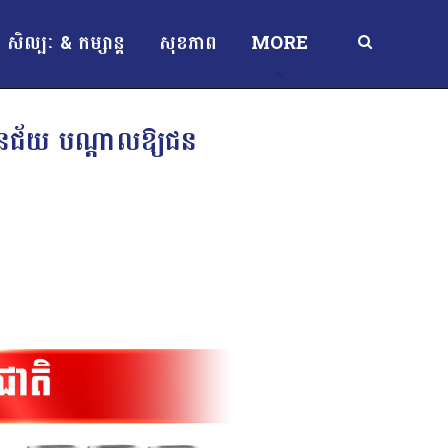
សិល្បៈ & កម្សាន្ត
សុខភាព
MORE
មានជ័យ បណ្តាលឱ្យជន