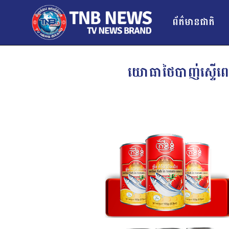
ព័ត៌មានជាតិ
យោធាថៃបាញ់ស្ទើពេញ