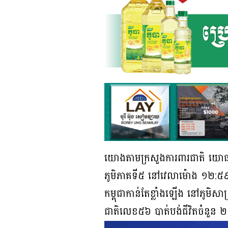
យោងតាមក្រសួងការពារជាតិ យោធាថ
ភូមិភាគទី៥ នៅវេលាម៉ោង ១២:៥៩
កម្ពុជាកាន់តែខ្លាំងឡើង នៅភូមិសាស
ជាតិលេខ៥៦ បាត់បង់ជីវិតចំនួន 