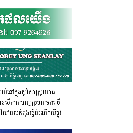
់នៅក្នុងភូមិសាស្រ្តយោធ
នឈានបើកការបាញ់ប្រហារមកលើ
ីវិលដែលកំពុងធ្វើដំណើរលើផ្លូវ