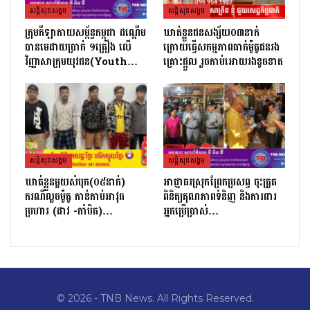
សន្តិសុខសង្គម
សន្តិសុខសង្គម
ក្រុមកីឡាកាយសម្ព័ន្ធកម្ពុជា ដណ្ដើម
ឃាត់ខ្លួនជនសង្ស័យ០៣នាក់
បានមេដាយប្រាក់ ១គ្រឿង លើ
ក្រោយធ្វើសកម្មភាពធាក់ម៉ូតូជនរង
វិញ្ញាសាក្រុមយុវជន(Youth…
គ្រោះផ្តួល រួចកាប់អោយរងខូចខាត
សន្តិសុខសង្គម
សន្តិសុខសង្គម
ឃាត់ខ្លួនមួយសំបុក(០៥នាក់)
អាជ្ញាធរស្រុកព្រែកប្រសព្វ ចុះត្រួត
ករណីលួចម៉ូតូ កាន់កាប់អាវុធ
ពិនិត្យគុណភាពទំនិញ និងការពារ
ប្រហារ (ដាវ -កាំបិត)…
អ្នកប្រើប្រាស់…
© 2026 - TNB News. All Rights Reserved.