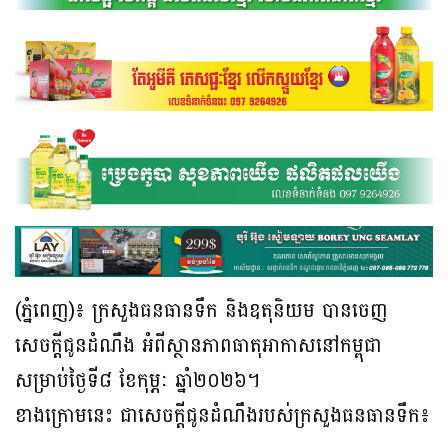
(ភ្នំពេញ)៖ ក្រសួងធនធានទឹក និងឧតុនិយម បានចេញ
សេចក្តីជូនដំណឹង អំពីស្ថានភាពធាតុអាកាសនៅកម្ពុជា
សម្រាប់ថ្ងៃទី៨ ខែកុម្ភៈ ឆ្នាំ២០២៦។
ខាងក្រោមនេះ ជាសេចក្តីជូនដំណឹងរបស់ក្រសួងធនធានទឹក៖