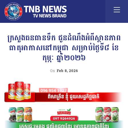
ក្រសួងធនធានទឹក ជូនដំណឹងអំពីស្ថានភាព
ធាតុអាកាសនៅកម្ពុជា សម្រាប់ថ្ងៃទី៨ ខែ
កុម្ភៈ ឆ្នាំ២០២៦
On
Feb 8, 2026