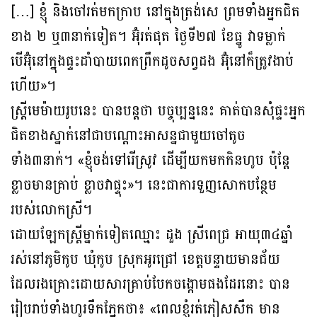
[…] ខ្ញុំ និងចៅរត់មកក្រាប នៅក្នុងត្រង់សេ ព្រមទាំងអ្នកជិត
ខាង ២ ឬ៣នាក់ទៀត។ អ៊ុំរត់ផុត ថ្ងៃទី២៧ ខែធ្នូ វាទម្លាក់
បើអ៊ុំនៅក្នុងផ្ទះដាំបាយពេកព្រឹកដូចសព្វដង អ៊ុំនៅក៏ត្រូវងាប់
ហើយ»។
ស្ត្រីមេម៉ាយរូបនេះ បានបន្តថា បច្ចុប្បន្ននេះ គាត់បានសុំផ្ទះអ្នក
ជិតខាងស្នាក់នៅជាបណ្តោះអាសន្នជាមួយចៅតូច
ទាំង៣នាក់។ «ខ្ញុំចង់ទៅរើស្រូវ ដើម្បីយកមកកិនហូប ប៉ុន្តែ
ខ្លាចមានគ្រាប់ ខ្លាចវាផ្ទុះ»។ នេះជាការទួញសោកបន្ថែម
របស់លោកស្រី។
ដោយឡែកស្រ្តីម្នាក់ទៀតឈ្មោះ ដួង ស្រីពេជ្រ អាយុ៣៤ឆ្នាំ
រស់នៅភូមិកូប ឃុំកូប ស្រុកអូរជ្រៅ ខេត្តបន្ទាយមានជ័យ
ដែលរងគ្រោះដោយសារគ្រាប់បែកចង្កោមផងដែរនោះ បាន
រៀបរាប់ទាំងហូរទឹកភ្នែកថា៖ «ពេលខ្ញុំរត់ភៀសសឹក មាន