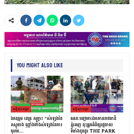
You Might Also Like
សន្តិសុខសង្គម
សន្តិសុខសង្គម
ឯកឧត្តម នេត្រ ភក្រ្តា៖ “សំឡេងនៃ
គណៈបញ្ជាការឯកភាពរាជធានី
ភស្តុតាង ឮខ្លាំងជាងសំឡេងនៃការ
ភ្នំពេញ ចុះត្រួតពិនិត្យរដ្ឋបាល
កុហក…
ទីតាំងខុនដូរ THE PARK