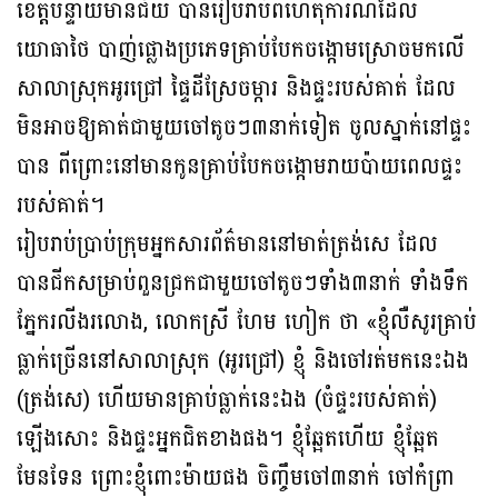
ខេត្តបន្ទាយមានជ័យ បានរៀបរាប់ពីហេតុការណ៍ដែល
យោធាថៃ បាញ់ផ្លោងប្រភេទគ្រាប់បែកចង្កោមស្រោចមកលើ
សាលាស្រុកអូរជ្រៅ ផ្ទៃដីស្រែចម្ការ និងផ្ទះរបស់គាត់ ដែល
មិនអាចឱ្យគាត់ជាមួយចៅតូចៗ៣នាក់ទៀត ចូលស្នាក់នៅផ្ទះ
បាន ពីព្រោះនៅមានកូនគ្រាប់បែកចង្កោមរាយប៉ាយពេលផ្ទះ
របស់គាត់។
រៀបរាប់ប្រាប់ក្រុមអ្នកសារព័ត៌មាននៅមាត់ត្រង់សេ ដែល
បានជីកសម្រាប់ពួនជ្រកជាមួយចៅតូចៗទាំង៣នាក់ ទាំងទឹក
ភ្នែករលីងរលោង, លោកស្រី ហែម ហៀក ថា «ខ្ញុំលឺសូរគ្រាប់
ធ្លាក់ច្រើននៅសាលាស្រុក (អូរជ្រៅ) ខ្ញុំ និងចៅរត់មកនេះឯង
(ត្រង់សេ) ហើយមានគ្រាប់ធ្លាក់នេះឯង (ចំផ្ទះរបស់គាត់)
ឡើងសោះ និងផ្ទះអ្នកជិតខាងផង។ ខ្ញុំឆ្អែតហើយ ខ្ញុំឆ្អែត
មែនទែន ព្រោះខ្ញុំពោះម៉ាយផង ចិញ្ចឹមចៅ៣នាក់ ចៅកំព្រា