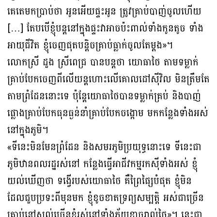
គេតេមកប្រាប់ថា អូនអើយផ្ទះអូន ត្រូវគ្រាប់បាញ់ចូលហើយ
[…] តែបបើខ្ញុំបន្តនៅក្នុងផ្ទះវាអាចប៉ះពាល់ទាំងកូនតូច ទាំង
អាយុជីវិត ខ្ញុំចេញផុតបន្តិចគ្រាប់ធ្លាក់ចូលតែម្តង»។
លោកស្រី ដួង ស្រីពេជ្រ បានបន្តថា យោធាថៃ តាមទម្លាក់
គ្រាប់បែកចេញពីលើយន្តហោះលើគោលដៅស៉ីវិល មិនត្រឹមតែ
តាមព្រំដែននោះទេ ប៉ុន្តែយោធាថៃបានទម្លាក់គ្រប់ និងបាញ់
ផ្លោងគ្រាប់បែកធុនធ្ងន់នាំគ្រាប់បែកចង្កោម មកកន្លែងទាំងអស់
នៅក្នុងភូមិ។
«ទីនេះមិនមែនព្រំដែន និងសមរភូមិប្រយុទ្ធនោះទេ ទីនេះជា
ភូមិឋានពលរដ្ឋរស់នៅ កន្លែងធ្វើអាជីវកម្មរកស៉ីទាំងអស់ ខ្ញុំ
យល់ឃើញថា ទង្វើរបស់យោធាថៃ គឺព្រៃផ្សៃបំផុត ខ្ញុំមិន
ដែលជួបប្រទះពីមុនមក ខ្ញុំខូចខាតទ្រព្យសម្បត្តិ អស់ជាច្រើន
គ្រាប់នៅសល់ច្រើនខ្ញុំរស់នៅទាំងភ័យខ្លាចរាល់ថ្ងៃ»។ នេះជា