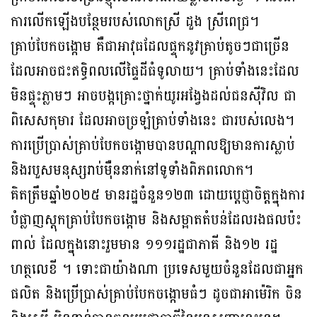
ការលើកឡើងបន្ថែមរបស់លោកស្រី ដួង ស្រីពេជ្រ។
គ្រាប់បែកចង្កោម គឺជាអាវុធដែលផ្ទុកនូវគ្រាប់តូចៗជាច្រើន
ដែលអាចជះឥទ្ធិពលលើផ្ទៃដីធំទូលាយ។ គ្រាប់ទាំងនេះដែល
មិនផ្ទុះភ្លាមៗ អាចបង្កគ្រោះថ្នាក់យូរអង្វែងដល់ជនស៊ីវិល ជា
ពិសេសកុមារ ដែលអាចច្រឡំគ្រាប់ទាំងនេះ ជារបស់លេង។
ការប្រើប្រាស់គ្រាប់បែកចង្កោមបានបណ្តាលឱ្យមានការស្លាប់
និងរបួសមនុស្សរាប់ម៉ឺននាក់នៅទូទាំងពិភពលោក។
គិតត្រឹមឆ្នាំ២០២៥ មានរដ្ឋចំនួន១២៣ ដោយប្តេជ្ញាចិត្តក្នុងការ
បំផ្លាញស្តុកគ្រាប់បែកចង្កោម និងសម្អាតតំបន់ដែលរងផលប៉ះ
ពាល់ ដែលក្នុងនោះរួមមាន ១១១រដ្ឋជាភាគី និង១២ រដ្ឋ
ហត្ថលេខី ។ ទោះជាយ៉ាងណា ប្រទេសមួយចំនួនដែលជាអ្នក
ផលិត និងប្រើប្រាស់គ្រាប់បែកចង្កោមធំៗ ដូចជាអាម៉េរិក ចិន