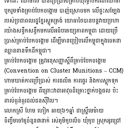
ទៅនេះ យោធាថៃ បានប្រើប្រាស់គ្រាប់យុទ្ធោបករណ៍យោធា
បូករួមទាំងគ្រាប់បែកចង្កោម បាញ់ស្រោចមក លើផ្ទះសម្បែង
របស់ប្រជាពលរដ្ឋខ្មែរស្លូតត្រង់ យោធាថៃបានបន្តវាយប្រហា
រយ៉ាងសន្ធឹកសន្ធឹកមកលើអធិបតេយ្យភាពកម្ពុជា ដោយប្រើ
ប្រាស់គ្រាប់បែកចង្កោម ដើម្បីមានប្រៀបលើកម្ពុជាក្នុងចេតនា
ឈ្លានពានទឹកដីកម្ពុជា។
គ្រាប់បែកចង្កោម ត្រូវអនុសញ្ញាស្តីពីគ្រាប់បែកចង្កោម
(Convention on Cluster Munitions – CCM)
ហាមឃាត់ការប្រើប្រាស់ ការផលិត ការផ្ទេរ និងការស្តុកទុក
គ្រាប់បែកចង្កោម ពីព្រោះវាជាអាវុធដ៏គ្រោះថ្នាក់បង្កផល ប៉ះ
ពាល់ធ្ងន់ធ្ងរដល់ជនស៊ីវិល។
លោកស្រី ហែម ហៀក អាយុ៦១ឆ្នាំ ជាស្ត្រីមេម៉ាយ
ចិញ្ចឹមចៅតូចំនួន៣នាក់ រស់ភូមិកូបលិច ឃុំកូប ស្រុកអូរជ្រៅ