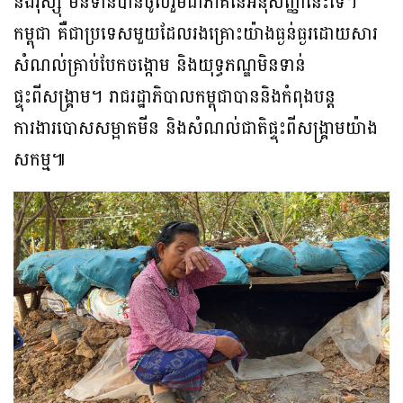
និងរុស្ស៊ី មិនទាន់បានចូលរួមជាភាគីនៃអនុសញ្ញានេះទេ។
កម្ពុជា គឺជាប្រទេសមួយដែលរងគ្រោះយ៉ាងធ្ងន់ធ្ងរដោយសារ
សំណល់គ្រាប់បែកចង្កោម និងយុទ្ធភណ្ឌមិនទាន់
ផ្ទុះពីសង្គ្រាម។ រាជរដ្ឋាភិបាលកម្ពុជាបាននិងកំពុងបន្ត
ការងារបោសសម្អាតមីន និងសំណល់ជាតិផ្ទុះពីសង្គ្រាមយ៉ាង
សកម្ម៕