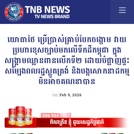
យោធាថៃ ប្រើប្រាស់គ្រាប់បែកចង្កោម វាយ
ប្រហារខុសច្បាប់មកលើទឹកដីកម្ពុជា ក្នុង
សង្គ្រាមឈ្លានពានលើកទី២ ដោយបំផ្លាញផ្ទះ
សម្បែងពលរដ្ឋស្លូតត្រង់ និងបង្កសោកនាដកម្ម
មិនអាចគណនាបាន
On
Feb 9, 2026