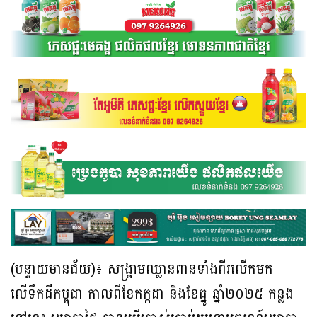
(បន្ទាយមានជ័យ)៖ សង្គ្រាមឈ្លានពានទាំងពីរលើកមក
លើទឹកដីកម្ពុជា កាលពីខែកក្កដា និងខែធ្នូ ឆ្នាំ២០២៥ កន្លង