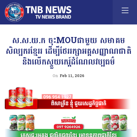
ស.ស.យ.ក ចុះMOUជាមួយ សមាគម
សិល្បករខ្មែររ ដើម្បីថែររក្សាអត្តសញ្ញាណជាតិ
និងលើកស្ទួយកេរ្ត៍ដំណែលវប្បធម៌
On
Feb 11, 2026