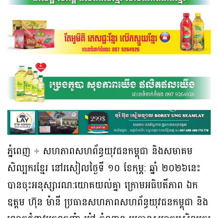
ភ្នំពេញ ÷ សហភាពសហព័ន្ធយុវជនកម្ពុជា និងសមាគម
សិល្បករខ្មែរ នៅរសៀលថ្ងៃទី ១០ ខែកុម្ភ: ឆ្នាំ ២០២៦នេះ
បានចុះអនុស្សារណ:យោគយល់គ្នា ក្រោមអធិបតីភាព ឯក
ឧត្តម ហ៊ុន ម៉ានី ប្រធានសហភាពសហព័ន្ធយុវជនកម្ពុជា និង