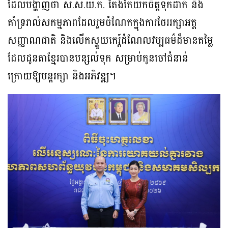
ដែលបង្ហាញថា ស.ស.យ.ក. តែងតែយកចិត្តទុកដាក់ និង
គាំទ្ររាល់សកម្មភាពដែលរួមចំណែកក្នុងការថែររក្សាអត្ត
សញ្ញាណជាតិ និងលើកស្ទួយកេរ្ត៍ដំណែលវប្បធម៌ដ៏មានតម្លៃ
ដែលដូនតាខ្មែរបានបន្សល់ទុក សម្រាប់កូនចៅជំនាន់
ក្រោយឱ្យបន្តរក្សា និងអភិវឌ្ឍ។