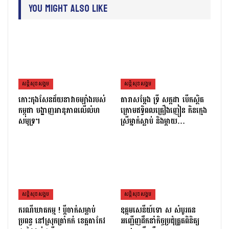
You Might Also Like
សន្តិសុខសង្គម
សន្តិសុខសង្គម
កោះកុងសែនជ័យនាវាចម្បាំងរបស់
តារាសម្ដែង ទ្រី សក្កដា បើកស្ថិត
កម្ពុជា បង្ហាញអានុភាពលើលំហ
ក្រោមឥទ្ធិពលគ្រឿងញៀន កិនក្មេង
សមុទ្រ។
ស្រីម្នាក់ស្លាប់ និងម្ដាយ…
សន្តិសុខសង្គម
សន្តិសុខសង្គម
ករណីឃាតកម្ម ! ប្ដីចាក់សម្លាប់
ឧត្តមសេនីយ៍ទោ ស សំបូរធន
ប្រពន្ធ នៅស្រុកត្រាំកក់ ខេត្តតាកែវ
អញ្ជើញដឹកនាំកិច្ចប្រជុំត្រួតពិនិត្យ​