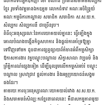
លោកជំទាវអ្នកឧកញ៉ា ម៉ៅ ចំណាន ប្រធានសមាគមសិល្បករ
ខ្មែរ រួមទាំងវត្តមានឯកឧត្តម លោកជំទាវ គណៈអចិន្រ្ដៃយ៍
គណៈកម្មធិការកណ្ដាល សមាជិក សមាជិកា ស.ស.យ.ក.
សិល្បករ សិល្បការនី ជាច្រើនរូប។
ពិធីចុះអនុស្សរណៈនៃការយោគយល់គ្នានេះ ធ្វើឡើងក្នុង
គោលបំណងបង្កើនកិច្ចសហការ និងផ្តល់ការគាំទ្រឱ្យគ្នា
ទៅវិញទៅមក ដូចជាការផ្សព្វផ្សាយព័ត៌មានអំពីកម្មសិក្សា
ឱកាសការងារ វគ្គបណ្តុះបណ្តាល សិក្ខាសាលា វប្បធម៌ និង
ព្រឹត្តិការណ៍ផ្សេងទៀត ដើម្បីចូលរួមលើកកម្ពស់អប់រំ បណ្តុះ
បណ្តាល ស្រាវជ្រាវ ផ្តល់ការងារ និងអត្ថប្រយោជន៍សង្គម
ផងដែរ។
តាមរយៈការចុះអនុស្សារណៈយោគយល់រវាង ស.ស.យ.ក.
និងសមាគមន៍សិល្បៈករខ្មែរនាពេលនេះ គឺជាសកម្មភាពមួយ