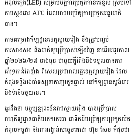
អំពូលភ្លើង(LED) សម្រាប់បំភ្លឺការប្រកួតកាន់តែខ្ពស់ ស្របទៅ
តាមស្ដង់ដារ AFC ដែលអាចបម្រើឲ្យការប្រកួតអន្ដរជាតិ
បាន។
តាមគម្រោងកីឡដ្ឋានខេត្តស្វាយរៀង នឹងត្រូវបញ្ចប់
ការសាងសង់ និងដាក់ឲ្យប្រើប្រាស់ឡើងវិញ នាដើមរដូវកាល
ឆ្នាំ២០២៦/២៧ ខាងមុខ ជាមួយក្ដីរំពឹងនឹងទទួលបានការ
គាំទ្រកាន់តែខ្លាំង ពិសេសប្រជាពលរដ្ឋខេត្តស្វាយរៀង ដែល
កំពុងទន្ទឹងរង់ចាំទស្សនាការប្រកួតផ្ទាល់ នៅកីឡដ្ឋានស្ដង់ដារ
និងទំនើបមួយនេះ។
គួរដឹងថា បច្ចុប្បន្នព្រះខ័នរាជស្វាយរៀង បានប្រើប្រាស់
ពហុកីឡដ្ឋានជាតិមរតកតេជោ ជាទឹកដីបម្រើឲ្យការប្រកួតលីគ
កំពូលកម្ពុជា និងពានរង្វាន់សម្ដេចតេជោ ហ៊ុន សែន ក៏ដូចជា