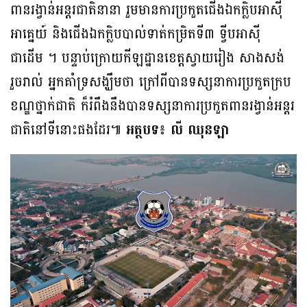
ពានរង្វាន់អន្ដរជាតិនានា រួមមានការប្រកួតជើងឯកក្លិបអាស៊ី
អាគ្នេយ៍ និងជើងឯកក្លិបបាល់ទាត់កម្រិតទី៣ ទ្វីបអាស៊ី
ជាដើម ។ បន្ទាប់ក្រោយកីឡដ្ឋានខេត្តស្វាយរៀង សាងសង់
រួចរាល់ អ្នកគាំទ្រសង្ឃឹមថា ក្រៅពីបានទស្សនាការប្រកួតក្រប
ខណ្ឌថ្នាក់ជាតិ ក៏រំពឹងនឹងបានទស្សនាការប្រកួតពានរង្វាន់អន្ដរ
ជាតិនៅទីនោះផងដែរ៕
អត្ថបទ៖ លី ឈុនឡា