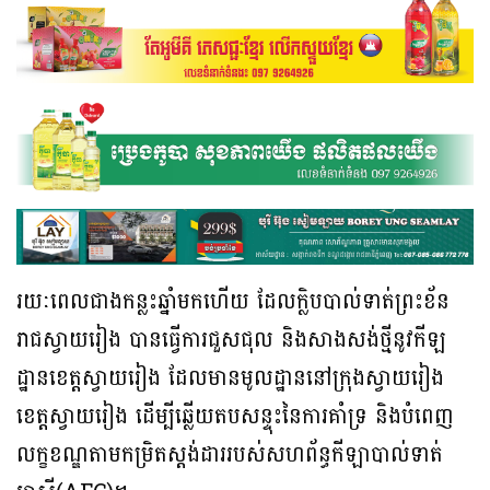
រយៈពេលជាងកន្លះឆ្នាំមកហើយ ដែលក្លិបបាល់ទាត់ព្រះខ័ន
រាជស្វាយរៀង បានធ្វើការជួសជុល និង​សាងសង់ថ្មីនូវកីឡ
ដ្ឋានខេត្តស្វាយរៀង ដែលមានមូលដ្ឋាននៅក្រុងស្វាយរៀង
ខេត្តស្វាយរៀង ដើម្បី​ឆ្លើយតបសន្ទុះនៃការគាំទ្រ និងបំពេញ
លក្ខខណ្ឌ​តាម​កម្រិត​ស្ដង់ដារ​របស់​សហព័ន្ធ​កីឡាបាល់​ទាត់​