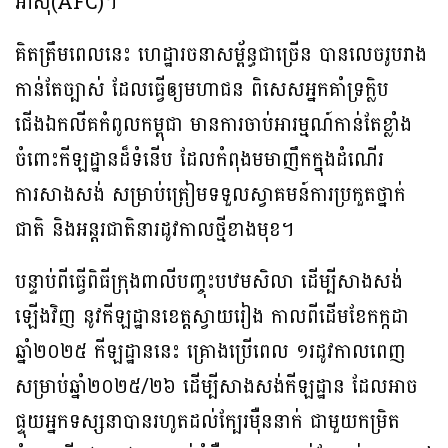
អាស៊ី(AFC)។
គិតត្រឹមពេលនេះ ហេដ្ឋារចនាសម្ព័ន្ធជាច្រើន បានលេចរូបរាង
កាន់តែច្បាស់ ដែលធ្វើឲ្យមហាជន ពិសេសអ្នកគាំទ្រក្លិប
ជើងឯកលីគកំពូលកម្ពុជា មានការចាប់អារម្មណ៍កាន់តែខ្លាំង
ចំពោះកីឡដ្ឋានដ៏ទំនើប ដែលកំពុងមមាញឹកក្នុងដំណើរ
ការសាងសង់ សម្រាប់ត្រៀមទទួលស្វាគមន៍ការប្រកួតថ្នាក់
ជាតិ និងអន្ដរជាតិនារដូវកាលថ្មីខាងមុខ។
បន្ទាប់ពីធ្វើពិធីក្រុងពាលីបញ្ចុះបឋមសិលា ដើម្បីសាងសង់
ឡើងវិញ នូវកីឡដ្ឋានខេត្តស្វាយរៀង កាលពីដើមខែកក្កដា
ឆ្នាំ២០២៥ កីឡដ្ឋាននេះ គ្រោងប្រើពេល ១រដូវកាលពេញ
សម្រាប់ឆ្នាំ២០២៥/២៦ ដើម្បីសាងសង់កីឡដ្ឋាន ដែលអាច
ផ្ទុយអ្នកទស្សនាបានរហូតដល់ក្បែរម៉ឺននាក់ ជាមួយកម្រិត