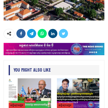
You Might Also Like
សន្តិសុខសង្គម
សន្តិសុខសង្គម