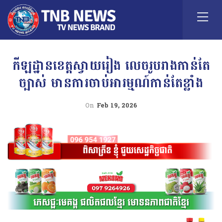
កីឡដ្ឋានខេត្តស្វាយរៀង លេចរូបរាងកាន់តែ
ច្បាស់ មានការចាប់អារម្មណ៍កាន់តែខ្លាំង
On
Feb 19, 2026