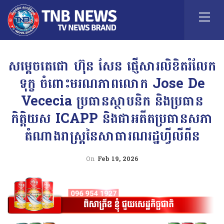
សម្តេចតេជោ ហ៊ុន សែន ផ្ញើសារលិខិតរំលែក
ទុក្ខ ចំពោះមរណភាពលោក Jose De
Vececia ប្រធានស្ថាបនិក និងប្រធាន
កិត្តិយស ICAPP និងជាអតីតប្រធានសភា
តំណាងរាស្ត្រនៃសាធារណរដ្ឋហ្វីលីពីន
On
Feb 19, 2026