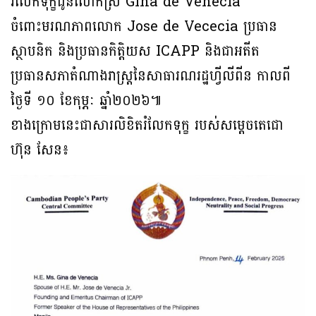
រំលែកទុក្ខជូនលោកស្រី Gina de Venecia
ចំពោះមរណភាពលោក Jose de Vececia ប្រធាន
ស្ថាបនិក និងប្រធានកិត្តិយស ICAPP និងជាអតីត
ប្រធានសភាតំណាងរាស្ត្រនៃសាធារណរដ្ឋហ្វីលីពីន កាលពី
ថ្ងៃទី ១០ ខែកុម្ភៈ ឆ្នាំ២០២៦៕
ខាងក្រោមនេះជាសារលិខិតរំលែកទុក្ខ របស់សម្តេចតេជោ
ហ៊ុន សែន៖