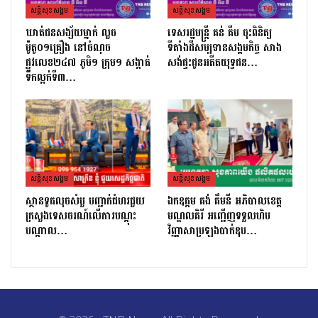
សន្តិសុខសង្គម
សន្តិសុខសង្គម
ឃាត់ជនសង្ស័យម្នាក់ លួច
ទេសរដ្ឋមន្រ្តី គន់ គីម ចុះពិនិត្យ
ម៉ូតូ០១គ្រឿង នៅចំណុច
ទីតាំងដីសម្បទានសង្គមកិច្ច សាង
ផ្លូវលេខ២៤៧ ភូមិ១ ក្រុម១ សង្កាត់
សង់ផ្ទះជូនអតីតយុទ្ធជន…
ទឹកល្អក់ទី៣…
សន្តិសុខសង្គម
សន្តិសុខសង្គម
ស្ថានទូតលុចសំបួ បញ្ជាក់ជំហរជួយ
ឯកឧត្តម គង់ គឹមនី អភិបាលខេត្ត
ក្រសួងទេសចរណ៍លើការបណ្តុះ
មណ្ឌលគិរី អញ្ជើញទទួលហិប
បណ្តាល…
វិញ្ញាសាប្រឡងបាក់ឌុប…