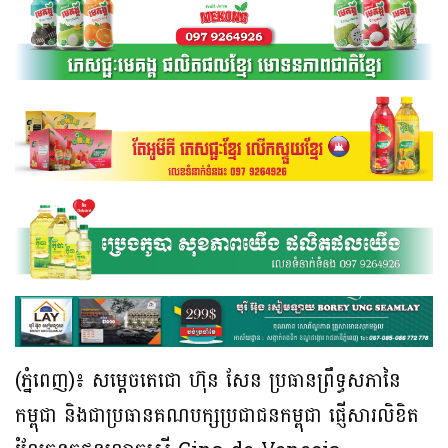
(ភ្នំពេញ)៖ សម្តេចតេជោ ហ៊ុន សែន ប្រធានព្រឹទ្ធសភានៃ
កម្ពុជា និងជាប្រធានគណបក្សប្រជាជនកម្ពុជា ផ្ញើសារលិខិត