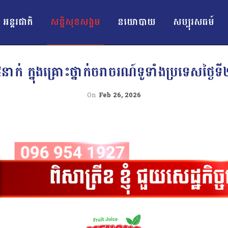
អន្ដរជាតិ
សន្តិសុខសង្គម
នយោបាយ
សប្បុរសធម៍
ាក់ ក្នុងគ្រោះថ្នាក់ចរាចរណ៍ទូទាំងប្រទេសថ្ងៃទ
On
Feb 26, 2026