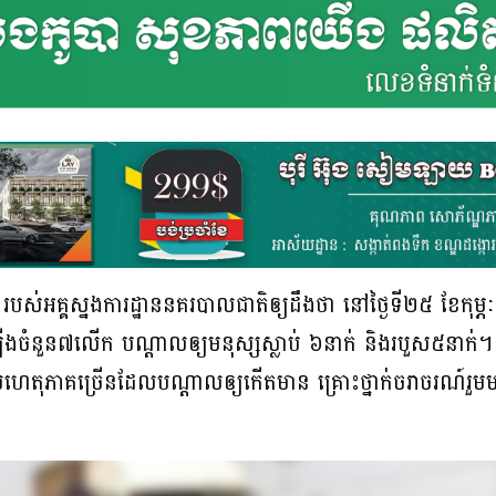
់អគ្គស្នងការដ្ឋាននគរបាលជាតិឲ្យដឹងថា នៅថ្ងៃទី២៥ ខែកុម្ភៈ
ងចំនួន៧លើក បណ្ដាលឲ្យមនុស្សស្លាប់ ៦នាក់ និងរបួស៥នាក់។
ហេតុភាគច្រើនដែលបណ្ដាលឲ្យកើតមាន គ្រោះថ្នាក់ចរាចរណ៍រួមម