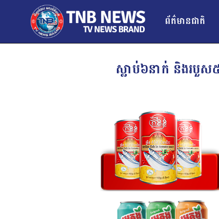
ព័ត៌មានជាតិ
ស្លាប់៦នាក់ និងរបួស៥ន