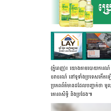
(ភ្នំពេញ)៖ យោងតាមរបាយការណ៍ របស
ចរាចរណ៍ នៅទូទាំងប្រទេសកើតឡើ
ប្រភពព័ត៌មានដដែលបញ្ជាក់ថា មូល
គោរពសិទិ្ធ និងប្រជែង៕