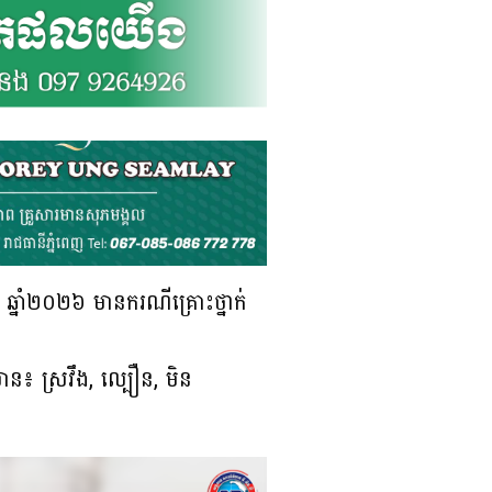
 ឆ្នាំ២០២៦ មានករណីគ្រោះថ្នាក់
ាន៖ ស្រវឹង, ល្បឿន, មិន