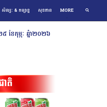
សិល្បៈ & កម្សាន្ត
សុខភាព
MORE
ី២៥ ខែកុម្ភៈ ឆ្នំា២០២៦