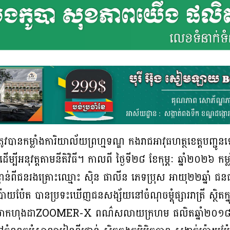
រូវបានកម្លាំងការិយាល័យព្រហ្មទណ្ឌ កងរាជអាវុធហត្ថខេត្តបញ្ជ
ើម្បីអនុវត្តតាមនីតិវិធី។ កាលពី ថ្ងៃទី២៨ ខែកុម្ភៈ ឆ្នាំ២០២៦ ក
ន់ពីជនរងគ្រោះឈ្មោះ ស៊ិន ផាលីន ភេទប្រុស អាយុ២២ឆ្នាំ ជនជាតិខ
ងប៉ោយប៉ែត បានប្រទះឃើញជនសង្ស័យនៅចំណុចម្ដុំផ្សាររាត្រី ស្ថិត
ូតូម៉ាកហុងដាZOOMER-X ពណ៌សលាយក្រហម ផលិតឆ្នាំ២០១៨ ព