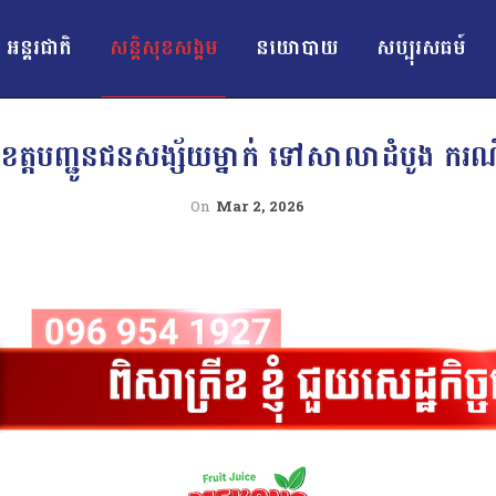
អន្ដរជាតិ
សន្តិសុខសង្គម
នយោបាយ
សប្បុរសធម៍
ខេត្តបញ្ជូនជនសង្ស័យម្នាក់ ទៅសាលាដំបូង ករណ
On
Mar 2, 2026