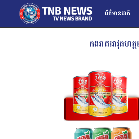
ព័ត៌មានជាតិ
កងរាជឣាវុធហត្ថ