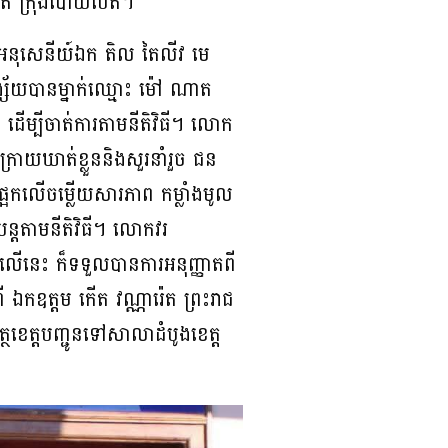
៉ែត ក្រុងប៉ោយប៉ែត។
កអនុសេនីយ៍ឯក តិល តៃលីវ មេ
ង្ស័យបានម្នាក់ឈ្មោះ ម៉ៅ ណាត
ដេីម្បីចាត់ការតាមនីតិវិធី។ លោក
្រោយឃាត់ខ្លួននិងសួរនាំរួច ជន
ែកលេីចម្លេីយសារភាព កម្លាំងមូល
បន្តតាមនីតិវិធី។ លោកវរ
ខាងលើនេះ ក៏ទទួលបានការអនុញ្ញាតពី
 ឯកឧត្តម កើត វណ្ណារ៉េត ព្រះរាជ
ថខេត្តបញ្ជូនទៅសាលាដំបូងខេត្ត