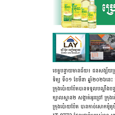
ខេត្តបន្ទាយមានជ័យ៖ ជនសង្ស័យត្
ទិត្យ ទី០១ ខែមីនា ឆ្នាំ២០២៦នេះ ដ
ក្រុងប៉ោយប៉ែតបានទទួលបណ្ដឹងបន្ទា
ក្បាលស្ពាន២ សង្កាត់អូរជ្រៅ ក្រុ
ក្រុងប៉ោយប៉ែត បានកាច់សោកម៉