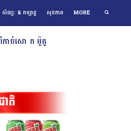
សិល្បៈ & កម្សាន្ត
សុខភាព
MORE
ីកាច់សោ ក ម៉ូតូ