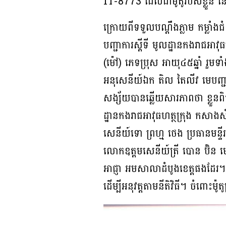
1T-8773 ដែលជាម៉ូតូរបស់ខ្លួន នៅច
ក្រោយពីទទួលបណ្ដឹងភ្លាម កម្លា
បញ្ជាការស្តីទី មូលដ្ឋានកងរាជអា
(ម៉ៅ) ភេទប្រុស អាយុ៤៥ឆ្នាំ រួម
អនុសេនីយ៍ឯក តិល តៃលីវ មេបញ្ជាក
សង្ស័យបានឆ្លើយសារភាពថា ខ្លួនព
ដ្ឋានកងរាជអាវុធហត្ថក្រុង កសាងសំ
សេនីយ៍ទោ ព្រហ្ម ថេង ប្រធានមន្ទី
លោកឧត្តមសេនីយ៍ត្រី បោន ប៊ិន មេ
អាជ្ញា អមសាលាដំបូងខេត្តផងដែរ។ 
ដើម្បីអនុវត្តតាមនីតិវិធី។ ចំពោះម