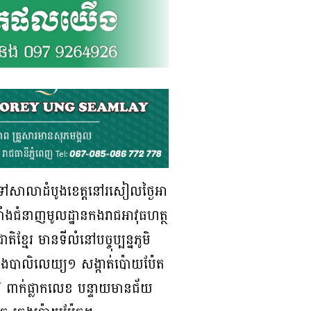
ូនទៅសាលាដំបូងខេត្តនៅរសៀលថ្ងៃអា
ម្លាំងជំនាញមូលដ្ឋានកងរាជអាវុធហត្ថ
្មែរ មានទីលំនៅបច្ចុប្បន្នភូមិ
ក្នុងបាលិលេយ្យ១ សង្កាត់ប៉ោយប៉ែត
ាក់ផ្លាកលេខ បន្ទាយមានជ័យ