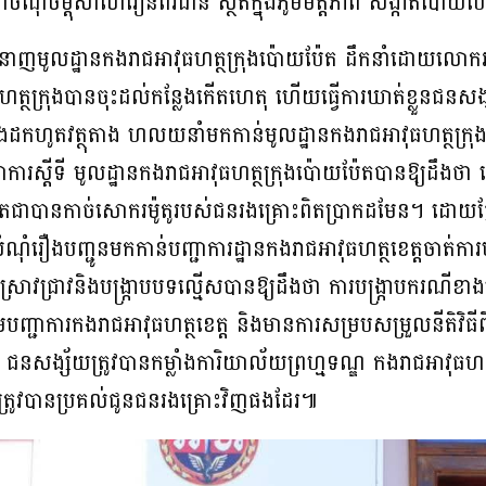
ំណុចម្ដុំសាលារៀនពីរជាន់ ស្ថិតក្នុងភូមិមិត្តភាព សង្កាត់ប៉ោយប
ំងជំនាញមូលដ្ឋានកងរាជអាវុធហត្ថក្រុងប៉ោយប៉ែត ដឹកនាំដោយលោ
វុធហត្ថក្រុងបានចុះដល់កន្លែងកើតហេតុ ហើយធ្វើការឃាត់ខ្លួនជនស
ទាំងដកហូតវត្ថុតាង ហលយនាំមកកាន់មូលដ្ឋានកងរាជអាវុធហត្ថក្រុង 
ារស្តីទី មូលដ្ឋានកងរាជអាវុធហត្ថក្រុងប៉ោយប៉ែតបានឱ្យដឹងថា ក
ិតជាបានកាច់សោករម៉ូតូរបស់ជនរងគ្រោះពិតប្រាកដមែន។ ដោយផ្អ
ណុំរឿងបញ្ជូនមកកាន់បញ្ជាការដ្ឋានកងរាជអាវុធហត្ថខេត្តចាត់ការ
រស្រាវជ្រាវនិងបង្ក្រាបបទល្មេីសបានឱ្យដឹងថា ការបង្ក្រាបករណី
បញ្ជាការកងរាជអាវុធហត្ថខេត្ត និងមានការសម្របសម្រួលនីតិវិធីពី
ជនសង្ស័យត្រូវបានកម្លាំងការិយាល័យព្រហ្មទណ្ឌ កងរាជអាវុធហត្
៉ូតូត្រូវបានប្រគល់ជូនជនរងគ្រោះវិញផងដែរ៕