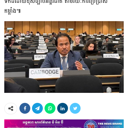
ទឹកដីដោយខុសច្បាប់អន្តរជាតិ តាមរយៈការប្រើប្រាស់
កម្លាំង៕