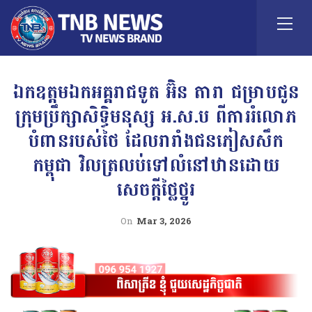
ឯកឧត្តមឯកអគ្គរាជទូត អ៊ិន តារា ជម្រាបជូន
ក្រុមប្រឹក្សាសិទ្ធិមនុស្ស អ.ស.ប ពីការរំលោភ
បំពានរបស់ថៃ ដែលរារាំងជនភៀសសឹក
កម្ពុជា វិលត្រលប់ទៅលំនៅឋានដោយ
សេចក្តីថ្លៃថ្នូរ
On
Mar 3, 2026