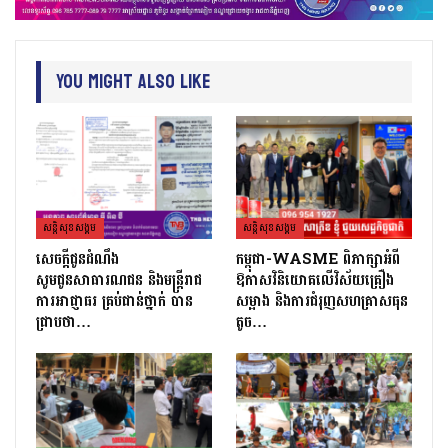
You Might Also Like
សន្តិសុខសង្គម
សន្តិសុខសង្គម
សេចក្ដីជូនដំណឹង
កម្ពុជា-WASME ពិភាក្សាអំពី
សូមជូនសាធារណជន និងមន្ត្រីរាជ
ឱកាសវិនិយោគលើវិស័យគ្រឿង
ការអាជ្ញាធរ គ្រប់ជាន់ថ្នាក់ បាន
សម្អាង និងការជំរុញសហគ្រាសធុន
ជ្រាបថា…
តូច…