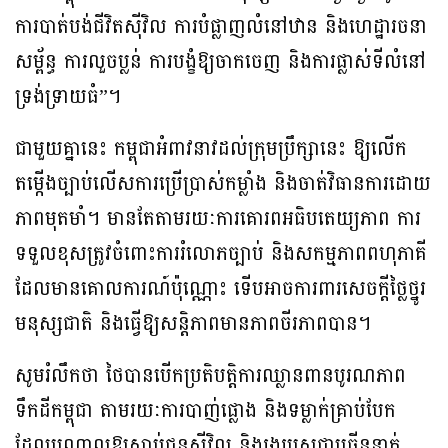
ការបាត់បង់ជីវិតស៊ីវិល ការបំផ្លាញលំនៅឋាន និងហេដ្ឋារចនា
សម្ព័ន្ធ ការលួចប្លន់ ការបង្ខំឱ្យចាកចេញ និងការផ្លាស់ទីលំនៅ
ទ្រង់ទ្រាយធំ”។
ជាមួយគ្នានេះ កម្ពុជាអំពាវនាវដល់ក្រុមប្រឹក្សានេះ ឱ្យលើក
តម្កើងច្បាប់លើសការប្រើប្រាស់កម្លាំង និងចាត់វិធានការដោយ
ភាពមុតមាំ។ មានតែតាមរយៈការគោរពអធិបតេយ្យភាព ការ
ទទួលខុសត្រូវចំពោះការរំលោភច្បាប់ និងសកម្មភាពពហុភាគី
ដែលមានគោលការណ៍ប៉ុណ្ណោះ ទើបអាចការពារសេចក្តីថ្លៃថ្នូរ
មនុស្សជាតិ និងធ្វើឱ្យសន្តិភាពមានភាពចីរភាពបាន។
សូមរំលឹកថា ថៃបានបើកប្រតិបត្តិការឈ្លានពានបូរណភាព
ទឹកដីកម្ពុជា តាមរយៈការបាញ់ផ្លោង និងទម្លាក់គ្រាប់បែក
ដែលបណ្តាលឱ្យស្លាប់ជនស៊ីវិល និងរងរបួសជាច្រើននាក់