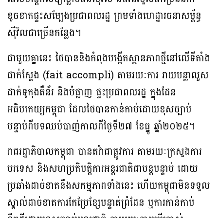
ខូចខាតផ្ទះសម្បែងប្រជាពលរដ្ឋ ព្រមទាំងហេដ្ឋារចនាសម្ព័ន្ធ
ស៊ីវិលជាច្រើនកន្លែង។
ជាមួយគ្នានេះ ថៃបាននិងកំពុងបង្កើតស្ថានភាពថ្មីនៅលើទីតាំង
ជាក់ស្តែង (fait accompli) តាមរយៈការ រាយបន្លាលួស
ដាក់ទូកុងតឺន័រ និងបំផ្លាញ ផ្ទះប្រជាពលរដ្ឋ ក្នុងដែន
អធិបតេយ្យកម្ពុជា ដែលថៃបានកាន់កាប់ដោយខុសច្បាប់
បន្ទាប់ពីបទឈប់បាញ់កាលពីថ្ងៃទី២៧ ខែធ្នូ ឆ្នាំ២០២៥។
រាជរដ្ឋាភិបាលកម្ពុជា បានតវ៉ាជាផ្លូវការ តាមរយៈក្រសួងការ
បរទេស និងសហប្រតិបត្តិការអន្តរជាតិជាបន្តបន្ទាប់ ដោយ
ប្រឆាំងដាច់ខាតនឹងសកម្មភាពទាំងនេះ ហើយកម្ពុជាមិនទទួល
ស្គាល់ដាច់ខាតការកែប្រែខ្សែបន្ទាត់ព្រំដែន ឬការកាន់កាប់