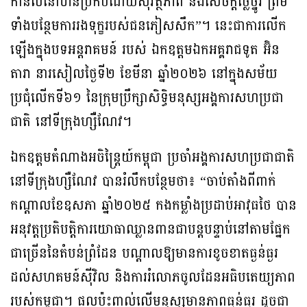
កាន់លំនៅឋានប្រកបដោយសុវត្ថិភាព និងសេចក្តីថ្លៃថ្នូរ ព្រម
ទាំងបន្ថែមការរងទុក្ខរបស់ជនភៀសសឹក”។ នេះជាការលើក
ឡើងក្នុងបទអន្តរាគមន៍ របស់ ឯកឧត្តមឯកអគ្គរាជទូត អ៊ិន
តារា នារសៀលថ្ងៃទី២ ខែមីនា ឆ្នាំ២០២៦ នៅក្នុងសម័យ
ប្រជុំលើកទី៦១ នៃក្រុមប្រឹក្សាសិទ្ធិមនុស្សអង្គការសហប្រជា
ជាតិ នៅទីក្រុងហ្សឺណែវ។
ឯកឧត្តមតំណាងអចិន្ត្រៃយ៍កម្ពុជា ប្រចាំអង្គការសហប្រជាជាតិ
នៅទីក្រុងហ្សឺណែវ បានរំលឹកបន្ថែមថា៖ “ចាប់តាំងពីពាក់
កណ្តាលខែឧសភា ឆ្នាំ២០២៥ កងកម្លាំងប្រដាប់អាវុធថៃ បាន
អនុវត្តប្រតិបត្តិការយោធាឈ្លានពានជាបន្តបន្ទាប់នៅតាមផ្នែក
ជាច្រើននៃតំបន់ព្រំដែន បណ្តាលឱ្យមានការខូចខាតធ្ងន់ធ្ងរ
ដល់សហគមន៍ស៊ីវិល និងការរំលោភចូលដែនអធិបតេយ្យភាព
របស់កម្ពុជា។ ផលប៉ះពាល់លើមនុស្សមានភាពធ្ងន់ធ្ងរ ដូចជា