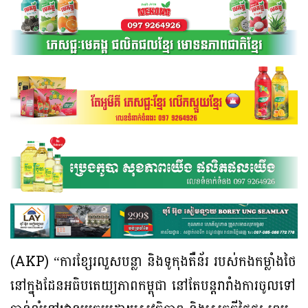
(AKP) “ការខ្សែរលួសបន្លា និងទូកុងតឺន័រ របស់កងកម្លាំងថៃ
នៅក្នុងដែនអធិបតេយ្យភាពកម្ពុជា នៅតែបន្តរារាំងការចូលទៅ