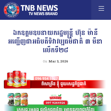
ឯកឧត្តមឧបនាយករដ្ឋមន្រ្តី ហ៊ុន ម៉ានី
អញ្ជើញជាអធិបតីទិវាវប្បធម៌ជាតិ ៣ មីនា
លើកទី២៨
On
Mar 3, 2026