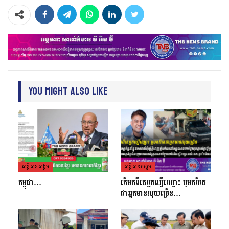
You Might Also Like
សន្តិសុខសង្គម
សន្តិសុខសង្គម
កម្ពុជា…
តេីមកពីគេអ្នកល្បីឈ្មោះ​ ឫមកពីគេ
ជាអ្នកមានលុយច្រេីន​…