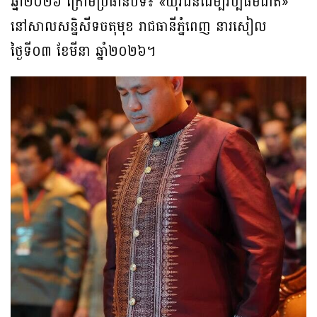
ឆ្នាំ២០២៦ ក្រោមប្រធានបទ៖ «យុវជនដើម្បីវប្បធម៌ជាតិ»
នៅសាលសន្និសីទចតុមុខ រាជធានីភ្នំពេញ នារសៀល
ថ្ងៃទី០៣ ខែមីនា ឆ្នាំ២០២៦។