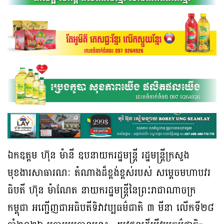
ឯកឧត្តម ហ៊ុន ម៉ានី ឧបនាយករដ្ឋមន្រ្តី រដ្ឋមន្រ្តីក្រសួង
មុខងារសាធារណៈ តំណាងដ៏ខ្ពង់ខ្ពស់របស់ សម្តេចមហាបវរ
ធិបតី ហ៊ុន ម៉ាណែត នាយករដ្ឋមន្រ្តីនៃព្រះរាជាណាចក្រ
កម្ពុជា អញ្ជើញជាអធិបតីទិវាវប្បធម៌ជាតិ ៣ មីនា លើកទី២៨