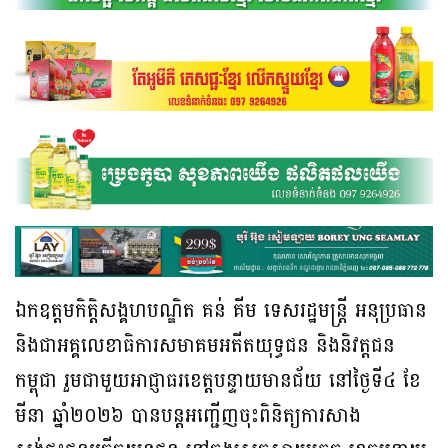
ឯកឧត្តមកិត្តិសង្គហបណ្ឌិត គន់ គីម ទេសរដ្ឋមន្រ្តី អនុប្រធាន
និងជាអគ្គលេខាធិការសមាគមអតីតយុទ្ធជន និងនិវត្តជន
កម្ពុជា រួមជាមួយអាជ្ញាធរខេត្តបន្ទាយមានជ័យ នៅថ្ងៃទី៤ ខែ
មីនា ឆ្នាំ២០២៦ បានបន្តអញ្ជើញចុះពិនិត្យការសាង