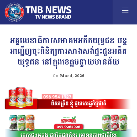
អគ្គលេខាធិការសមាគមអតីតយុទ្ធជន បន្ត
អញ្ជើញចុះពិនិត្យការសាងសង់ផ្ទះជូនអតីត
យុទ្ធជន នៅក្នុងខេត្តបន្ទាយមានជ័យ
On
Mar 4, 2026