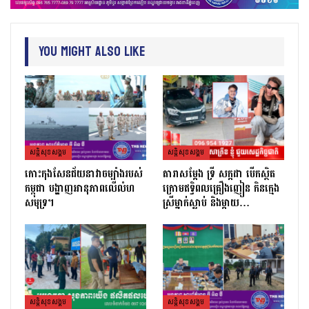
You Might Also Like
សន្តិសុខសង្គម
សន្តិសុខសង្គម
កោះកុងសែនជ័យនាវាចម្បាំងរបស់
តារាសម្ដែង ទ្រី សក្កដា បើកស្ថិត
កម្ពុជា បង្ហាញអានុភាពលើលំហ
ក្រោមឥទ្ធិពលគ្រឿងញៀន កិនក្មេង
សមុទ្រ។
ស្រីម្នាក់ស្លាប់ និងម្ដាយ…
សន្តិសុខសង្គម
សន្តិសុខសង្គម