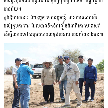
សង់ផ្ទះជូនអតីតយុទ្ធជន នៅក្នុងស្រុកស្វាយចេក ខេត្តបន្ទាយ
មានជ័យ។
ក្នុងឱកាសនោះ ឯកឧត្តម ទេសរដ្ឋមន្រ្តី បានកោតសរសើរ
ដល់ក្រុមការងារ ដែលបានខិតខំពន្លឿនដំណើរការសាងសង់
ដើម្បីឈានទៅសម្រេចបានលទ្ធផលនាពេលឆាប់ៗខាងមុខ៕