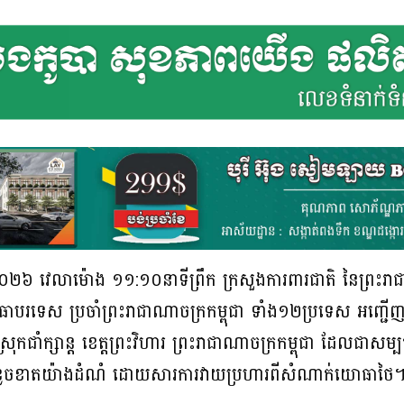
នាំ២០២៦ វេលាម៉ោង ១១:១០នាទីព្រឹក ក្រសួងការពារជាតិ នៃព្រះរ
ធាបរទេស ប្រចាំព្រះរាជាណាចក្រកម្ពុជា ទាំង១២ប្រទេស អញ្ជើញ
ស្រុកជាំក្សាន្ត ខេត្តព្រះវិហារ ព្រះរាជាណាចក្រកម្ពុជា ដែលជាសម
ារខូចខាតយ៉ាងដំណំ ដោយសារការវាយប្រហារពីសំណាក់យោធាថៃ