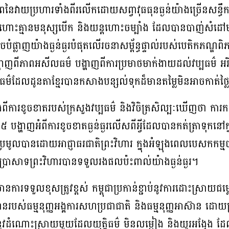
នៃវាយប្រហារទាំងពីរលើកដោយសព្វាវុធធុនធ្ងន់យ៉ាងច្រើនសន្ធឹកស
តហោះគ្មានមនុស្សបើក និងយន្តហោះចម្បាំង ដែលបានបាញ់សំដៅ
ិចបំផ្លាញយ៉ាងធ្ងន់ធ្ងរបំផុតលើរចនាសម្ព័ន្ធផ្ទាល់របស់បេតិកភណ្
ង្ហាញពីភាពអសីលធម៌ បង្ហាញពីការប្រមាថមាក់ងាយដល់វប្បធម៌ អ
ម៌ដែលដូនតាខ្មែរបានកសាងបន្សល់ទុកដ៏មានតម្លៃមិនអាចកាត់ថ្
ការខូចខាតរបស់ក្រសួងវប្បធម៌ និងវិចិត្រសិល្បៈឃើញថា ការកត់
២០២៥ បង្ហាញអំពីការខូចខាតធ្ងន់ធ្ងរលើសពីអ្វីដែលបានកត់ត្រាទុកន
្រមូលបានដោយអាជ្ញាធរជាតិព្រះវិហារ ក្នុងអំឡុងពេលបេសកកម្មច
្រាសាទព្រះវិហារបានទទួលរងផលប៉ះពាល់យ៉ាងធ្ងន់ធ្ងរ។
ានការទទួលខុសត្រូវខ្ពស់ កម្ពុជាប្រកាន់ខ្ជាប់នូវការដោះស្រាយជម
នរបស់ធម្មនុញ្ញអង្គការសហប្រជាជាតិ និងធម្មនុញ្ញអាស៊ាន ដោយប
នូវដំណោះស្រាយមួយដែលយុត្តិធម៌ មិនលម្អៀង និងយូរអង្វែង ដែល