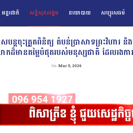
អន្ដរជាតិ
សន្តិសុខសង្គម
នយោបាយ
សប្បុរសធម៍
សបន្តចុះត្រួតពិនិត្យ តំបន់ប្រាសាទព្រះវិហារ និង
ោកដ៏មានតម្លៃបំផុតរបស់មនុស្សជាតិ ដែលរងកា
On
Mar 5, 2026