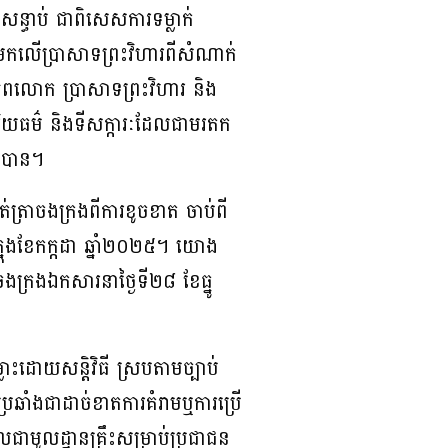
ន្ធាប់ ជាពិសេសការទម្លាក់
មកលើប្រាសាទព្រះវិហារពីសំណាក់
ឌពិភពលោក ប្រាសាទព្រះវិហារ និង
រិយធម៌ និងទីសក្ការៈដែលជាមរតក
លៃបាន។
ត្រាចងក្រងពីការខូចខាត ចាប់ពី
ៅក្នុងខែកក្កដា ឆ្នាំ២០២៥។ យោង
ងក្រងឯកសារនាថ្ងៃទី២៨ ខែធ្នូ
្លោះដោយសន្តិវិធី ស្របតាមច្បាប់
្រឆាំងជាដាច់ខាតការគំរាមឬការប្រើ
ជាមូលដ្ឋានគ្រឹះសម្រាប់ប្រជាជន