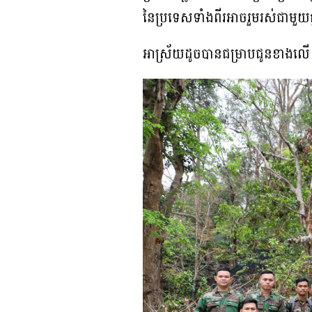
នៃប្រទេសទាំងពីរអាចរួមរស់ជាមួយគ្ន
អាស្រ័យដូចបានជម្រាបជូនខាងលើ 