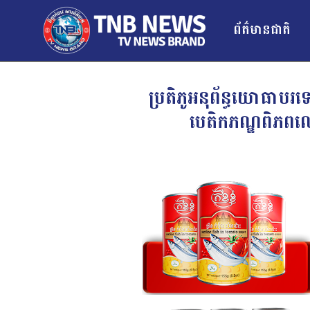
ព័ត៌មានជាតិ
ប្រតិភូអនុព័ន្ធយោធាបរទេ
បេតិកភណ្ឌពិភពល