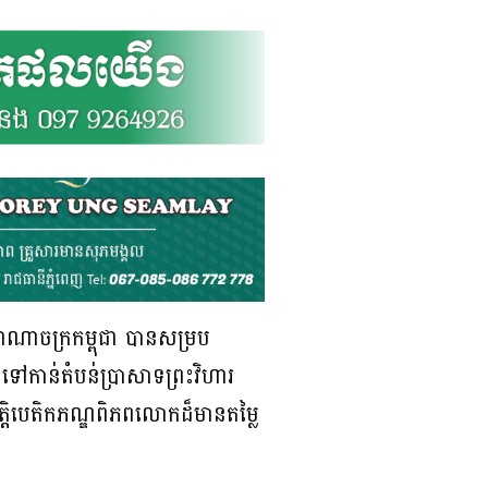
ាជាណាចក្រកម្ពុជា បានសម្រប
ទៅកាន់តំបន់ប្រាសាទព្រះវិហារ
្បត្តិបេតិកភណ្ឌពិភពលោកដ៏មានតម្លៃ
។