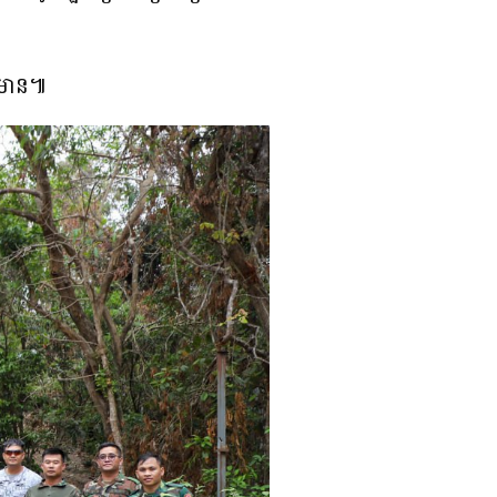
៌មាន៕