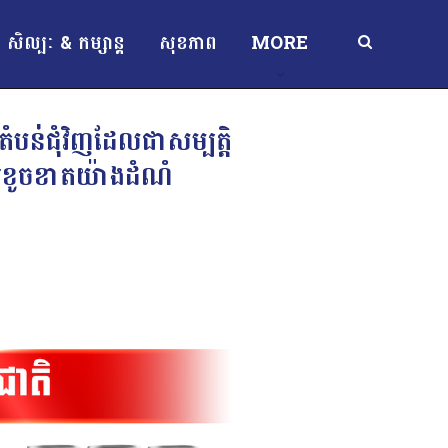
សិល្បៈ & កម្សាន្ត
សុខភាព
MORE
តំបន់ជុំវិញដែលជាសម្បត្តិ
រខូចខាតយ៉ាងដំណំ