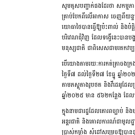
សូមគូសបញ្ជាក់ផងដែរថា សកម្មភាព
គ្រាប់បែកពីលើអាកាស ចេញពីយន្
យោធាថៃបានធ្វើឱ្យប៉ះពាល់ និងបំផ្ល
បរិវេណជុំវិញ ដែលទង្វើនេះបានប
មនុស្សជាតិ ជាពិសេសជាមរតកវប្បធ
បើយោងតាមរយៈការកត់ត្រាចងក្រងពី
ថ្ងៃទី៧ ដល់ថ្ងៃទី២៧ ខែធ្នូ ឆ្នាំ
តាមភស្តុតាងរូបថត និងវីដេអូដែលប
ឆ្នាំ២០២៥ មាន ៥៦២កន្លែង ដែលប
ក្នុងនាមជារដ្ឋដែលគោរពច្បាប់ និងម
អន្តរជាតិ និងគោលការណ៍ជាមូលដ្ឋា
ប្រាស់កម្លាំង សំដៅសម្រេចឱ្យបាន