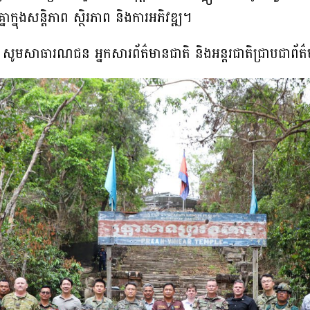
ាក្នុងសន្តិភាព ស្ថិរភាព និងការអភិវឌ្ឍ។
សូមសាធារណជន អ្នកសារព័ត៌មានជាតិ និងអន្តរជាតិជ្រាបជាព័ត