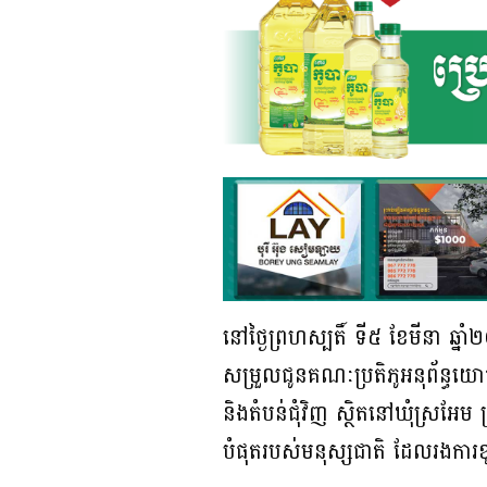
នៅថ្ងៃព្រហស្បតិ៍ ទី៥ ខែមីនា ឆ្
សម្រួលជូនគណៈប្រតិភូអនុព័ន្ធយោ
និងតំបន់ជុំវិញ ស្ថិតនៅឃុំស្រអែម 
បំផុតរបស់មនុស្សជាតិ ដែលរងក