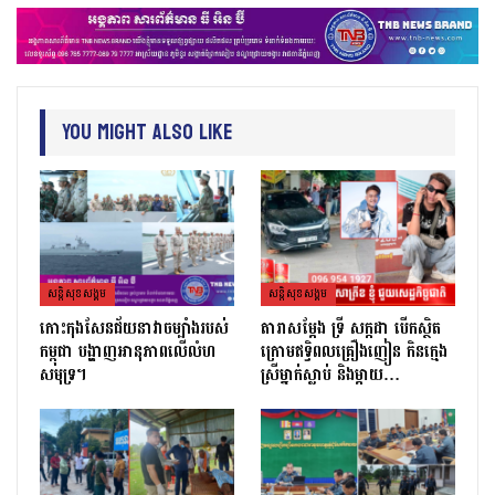
You Might Also Like
សន្តិសុខសង្គម
សន្តិសុខសង្គម
កោះកុងសែនជ័យនាវាចម្បាំងរបស់
តារាសម្ដែង ទ្រី សក្កដា បើកស្ថិត
កម្ពុជា បង្ហាញអានុភាពលើលំហ
ក្រោមឥទ្ធិពលគ្រឿងញៀន កិនក្មេង
សមុទ្រ។
ស្រីម្នាក់ស្លាប់ និងម្ដាយ…