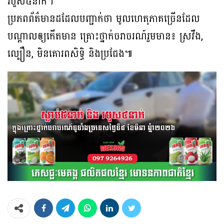
របួស៤នាក់។
ប្រភពព័ត៌មានដដែលបញ្ជាក់ថា មូលហេតុភាគច្រើនដែល
បណ្ដាលឲ្យកើតមាន គ្រោះថ្នាក់ចរាចរណ៍រួមមាន៖ ស្រវឹង,
ល្បឿន, មិនគោរពសិទិ្ធ និងប្រជែង៕