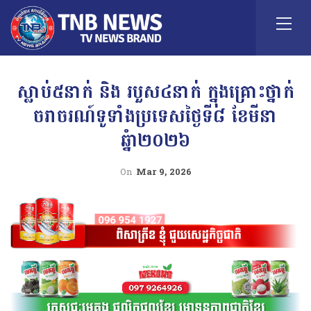
ស្លាប់៥នាក់ និង របួស៤នាក់ ក្នុងគ្រោះថ្នាក់
ចរាចរណ៍ទូទាំងប្រទេសថ្ងៃទី៨ ខែមីនា
ឆ្នំា២០២៦
On
Mar 9, 2026