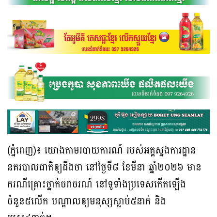
(ភ្នំពេញ)៖ យោងតាមរបាយការណ៍ របស់អគ្គស្នងការដ្ឋាន
នគរបាលជាតិឲ្យដឹងថា នៅថ្ងៃទី៨ ខែមីនា ឆ្នាំ២០២៦ មាន
ករណីគ្រោះថ្នាក់ចរាចរណ៍ នៅទូទាំងប្រទេសកើតឡើង
ចំនួន៥លើក បណ្ដាលឲ្យមនុស្សស្លាប់៥នាក់ និង