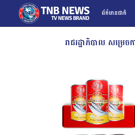
ព័ត៌មានជាតិ
រាជរដ្ឋាភិបាល សម្រេ