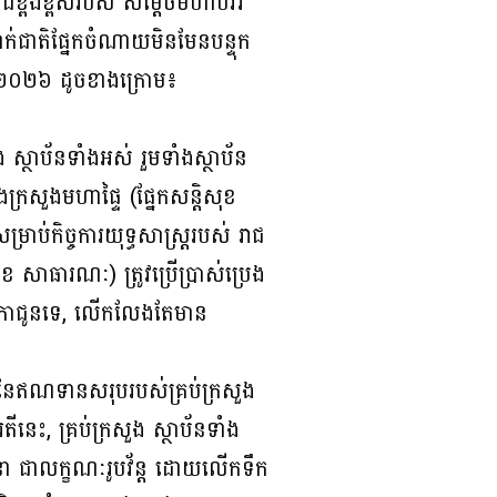
៏ខ្ពង់ខ្ពស់របស់ សម្តេចមហាបវរ
នាក់ជាតិផ្នែកចំណាយមិនមែនបន្ទុក
ឆ្នាំ ២០២៦ ដូចខាងក្រោម៖
្ថាប័នទាំងអស់ រួមទាំងស្ថាប័ន
ងក្រសួងមហាផ្ទៃ (ផ្នែកសន្តិសុខ
ប់កិច្ចការយុទ្ធសាស្ត្ររបស់ រាជ
ខ សាធារណៈ) ត្រូវប្រើប្រាស់ប្រេង
មថវិកាជូនទេ, លើកលែងតែមាន
នៃឥណទានសរុបរបស់គ្រប់ក្រសួង
ារតីនេះ, គ្រប់ក្រសួង ស្ថាប័នទាំង
ុំនានា ជាលក្ខណៈរូបវ័ន្ត ដោយលើកទឹក