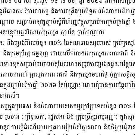
លលេខ ០៤ សរ ចុះថ្ងៃទី ១៩ ខែ មីនា ឆ្នាំ ២០២៦ និងការសម្រេចដ
ញនូវវិធានការ វិចារណកម្ម និងការពង្រឹងប្រសិទ្ធភាពចំណាយថវិកាថ្
កណ្តាល សម្រាប់អនុវត្តច្បាប់ស្តីពីហិរញ្ញវត្ថុសម្រាប់ការគ្រប់គ្រង
បន្ទុកបុគ្គលិករបស់ក្រសួង ស្ថាប័ន ថ្នាក់កណ្តាល
ៈ នឹងប្រេងរំអិលចំនួន ៣០% នៃឥណទានសរុបរបស់ គ្រប់ក្រសួង ស
ភា និងក្រុមប្រឹក្សាធម្មនុញ្ញ ដោយលើកលែងតែក្រសួងការពារជាតិ និ
នទុកសម្រាប់យថាហេតុដែលមានតម្រូវការប្រេងឥន្ធនៈបន្ថែមសម្រា
ាគោលការណ៍ ក្រសួងការពារជាតិ និងក្រសួងមហាផ្ទៃ (ផ្នែកសន្តិសុ
ក្នុងច្បាប់ថវិកាឆ្នាំ ២០២៦ តែប៉ុណ្ណោះ ដោយពុំមានការបន្ថែ
េចខាងលើ។
្មក្នុងប្រទេស និងចំណាយបេសកកម្មក្រៅប្រទេសចំនួន ៣០% 
រួមមាន : ព្រឹទ្ធសភា, រដ្ឋសភា និង ក្រុមប្រឹក្សាធម្មនុញ្ញ។ ក្នុងស្ម
មានូវ ការធ្វើដំណើរឆ្ងាយក្នុងការរៀបចំសិក្ខាសាលា និងកិច្ចប្រជ