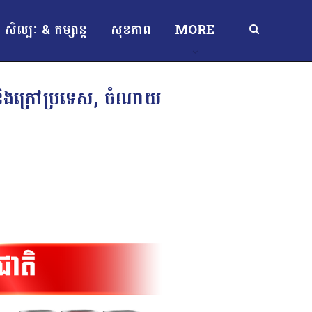
សិល្បៈ & កម្សាន្ត
សុខភាព
MORE
និងក្រៅប្រទេស, ចំណាយ