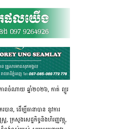
ទ្ធភាពចំណាយ ឆ្នាំ២០២៦, កាត់ ព្យួរ
។
ាករបាន, ដើម្បីធានាបាន នូវការ
 ក្រសួងសេដ្ឋកិច្ចនិងហិរញ្ញវត្ថុ,