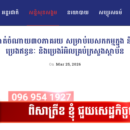
អន្ដរជាតិ
សន្តិសុខសង្គម
នយោបាយ
សប្បុរសធម៍
ចកាត់ចំណាយ៣០ភាគរយ សម្រាប់បេសកកម្មក្នុង 
ប្រេងឥន្ធនៈ និងប្រេងរំអិលគ្រប់ក្រសួងស្ថាប័ន
On
Mar 25, 2026