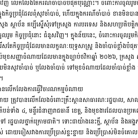
នួសវិញ លើកលែងតែករណីចាំបាច់បំផុតប៉ុណ្ណោះ។ ចំពោះការចូលរួមកិ
មក្នុងកិច្ចប្រជុំដែលពុំសូវចាំបាច់, ហើយក្នុងករណីចាំបាច់ ខានមិន
រសួង ស្ថាប័ន គប្បីស្នើសុំទៅក្រសួង ការបរទេស និងសហប្រតិបត្តិក
ចូលរួម កិច្ចប្រជុំនោះ ជំនួសវិញ។ ក្នុងន័យនេះ, ចំពោះការចូលរួមកិច
ើសតែកិច្ចប្រជុំដែលមានលក្ខណៈយុទ្ធសាស្ត្រ និងចាំបាច់ខ្លាំងបំផុ
ប់មុខសញ្ញាចំណាយដែលមានក្នុងច្បាប់ថវិកាឆ្នាំ ២០២៦, ក្រសួង ស្ថា
ិនសូវចាំបាច់ ឬលែងចាំបាច់ ទៅមុខចំណាយដែលចាំបាច់ខ្លាំង ព
យ។
ូវបានលើកលែងការធ្វើវិចារណកម្មចំណាយ
ចំណាយ ត្រូវបានលើកលែងចំពោះគ្រឹះស្ថានសាធារណៈរដ្ឋបាល, ស
តំបន់ទាំង ៤, មន្ទីរជំនាញរាជធានី ខេត្ត, និងមុខងារដែលបានប្រគ
រដ្ឋបាលថ្នាក់ក្រោមជាតិ។ ទោះជាយ៉ាងនេះក្តី, ស្ថាប័ន និងអង្គភា
ំចៃខ្ពស់ ដោយចៀសវាងការប្រើប្រាស់ខ្ជះខ្ជាយ និងប្រើប្រាស់មិនច