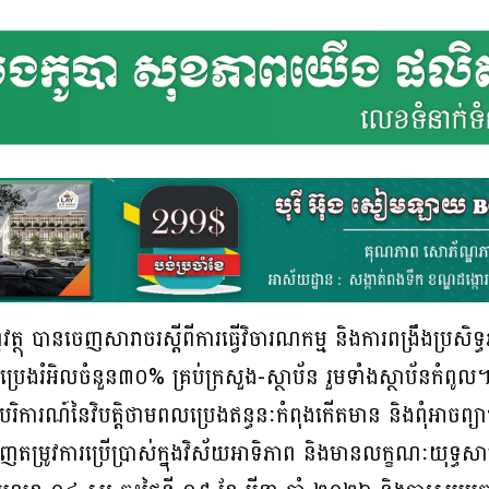
្ញវត្ថុ បានចេញសារាចរស្ដីពីការធ្វើវិចារណកម្ម និងការពង្រឹងប្រសិ
េងរំអិលចំនួន៣០% គ្រប់ក្រសួង-ស្ថាប័ន រួមទាំងស្ថាប័នកំពូល
នុងបរិការណ៍នៃវិបត្តិថាមពលប្រេងឥន្ធនៈកំពុងកើតមាន និងពុំអាចព្យ
តម្រូវការប្រើប្រាស់ក្នុងវិស័យអាទិភាព និងមានលក្ខណៈយុទ្ធសាស្ត្រ,