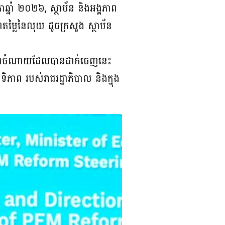
ឆ្នាំ ២០២៦, ស្ថាប័ន និងអង្គភាព
ភាពតម្លៃនៃលុយ ដូចក្រសួង ស្ថាប័ន
ិទ្ធភាពចំណាយដែលបានដាក់ចេញនេះ
ទិភាព របស់រាជរដ្ឋាភិបាល និងក្នុង