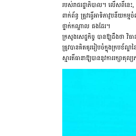
របស់រាជរដ្ឋាភិបាល។ លើសពីនេះ, ក
ពាក់ព័ន្ធ ត្រូវធ្វើអាទិភាវូបនីយក
ថ្នាក់កណ្តាល ផងដែរ។
ក្រសួងសេដ្ឋកិច្ច បានឱ្យដឹងថា 
ត្រូវបានគិតគូររៀបចំក្នុងក្របខ័ណ
ស្មារតីធានាឱ្យបាននូវការរក្សាតុល្