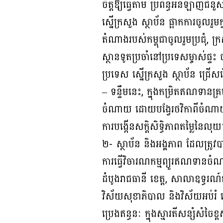
ចិត្តឱ្យធ្វើតាម ប្រព័ន្ធអនឡាញជំ
ស្នើក្រសួង ស្ថាប័ន ផ្អាកការចូលរួ
តំណាងរបស់កម្ពុជាចូលរួមប្រជុំ, ក្
ស្ថានទូតប្រចាំនៅប្រទេសម្ចាស់ផ្ទះ 
ប្រទេស ស្នើក្រសួង ស្ថាប័ន ជ្រើសរ
– ទន្ទឹមនេះ, ក្នុងកម្រិតឥណទានគ្រ
ចំណាយ ដោយបង្វែរថវិកាពីចំណាយម
ការបង្កើនសក្តិសិទ្ធិភាពតម្លៃនៃលុ
២- ស្ថាប័ន និងអង្គភាព ដែលត្រ
ការធ្វើវិចារណកម្មព្យួរឥណទាន
ដំបូងរាជធានី ខេត្ត, សាលាឧទ្ធរណ៍
វិស័យសុខាភិបាល និងវិស័យអប់រំ ទៅ 
ប្រេងឥន្ធនៈ ក្នុងស្មារតីសន្សំស