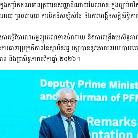
្នុងកម្រិតឥណទានគ្រប់មុខសញ្ញាចំណាយដែលមាន ក្នុងច្បាប់ថវិកា
ម្មចំណាយ ព្រមជាមួយ ការខិតខំសន្សំសំចៃ និងការបង្កើនសក្តិសិទ្ធិ
វិធានការធ្វើវិចារណកម្មព្យួរឥណទានចំណាយ និងការពង្រឹងប្រស
្ឌនៃការធានាប្រក្រតីភាពនៃស្ថាប័នរដ្ឋ រក្សាបាននូវគោលនយោបាយអា
យភាព និងប្រសិទ្ធភាពថវិកាឆ្នាំ ២០២៦។