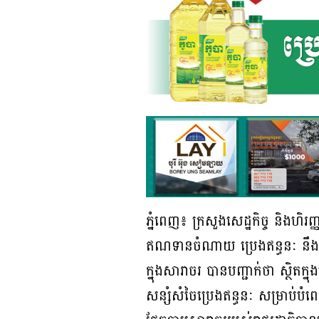
ភ្នំពេញ៖ ក្រសួងសេដ្ឋកិច្ច និងហិរញ
ឥណទានចំណាយ ប្រេងឥន្ធនៈ នឹងប្រ
ក្នុងសារាចរ បានបញ្ជាក់ថា ស្ថិតក្
សន្សំសំចៃប្រេងឥន្ធនៈ សម្រាប់បំពេញ