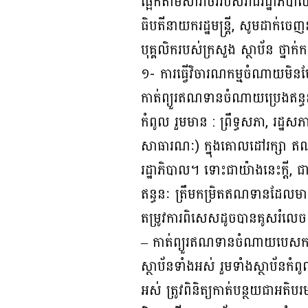
ផ្អែកតាមសារាចររបស់រាជរដ្ឋាភិបា
ធិបតីនាយករដ្ឋមន្ត្រី, សូមដាក់ចេ
បុគ្គលិករបស់ក្រសួង ស្ថាប័ន ថ្នាក់
១- ការធ្វើវិចារណកម្មចំណាយមិនមែន
កាត់ព្យួរឥណទានចំណាយប្រេងឥន្ធន
កំពូល រួមមាន : ព្រឹទ្ធសភា, រដ្ឋស
សាធារណៈ) ក្នុងគោលដៅរក្សា ឥណទា
រដ្ឋាភិបាល។ ទោះជាយ៉ាងនេះក្តី, ជ
ឥន្ធនៈ ត្រឹមកម្រិតឥណទានដែលមាន
តម្រូវការពិសេសដូចបានគូសរំល
– កាត់ព្យួរឥណទានចំណាយបេសកកម
ស្ថាប័នទាំងអស់ រួមទាំងស្ថាប័នកំពូល 
អស់ ត្រូវពិនិត្យកាត់បន្ថយជាអតិបរ