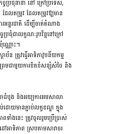
ច្ចប្រជុំនានា នៅ ក្រៅប្រទេស,
បាន ដែលតម្រូវ ដែលតម្រូវឱ្យមាន
ារអន្តរជាតិ ដើម្បីចាត់តំណាង
្ចប្រជុំជាលក្ខណៈរូបវ័ន្តនៅក្រៅ
តប៉ុណ្ណោះ។
ប័ន ត្រូវធ្វើអាទិភាវូបនីយកម្ម
្រមជាមួយការខិតខំសន្សំសំចៃ និង
ាលាដំបូង និងអយ្យការអមសាលា
ល់ដោយមានភ្ជាប់លក្ខខណ្ឌ ក្នុង
ពទាំងនេះ ត្រូវចូលរួមប្រើប្រាស់
ំគោលដៅអាទិភាព ស្របតាមសារាចរ