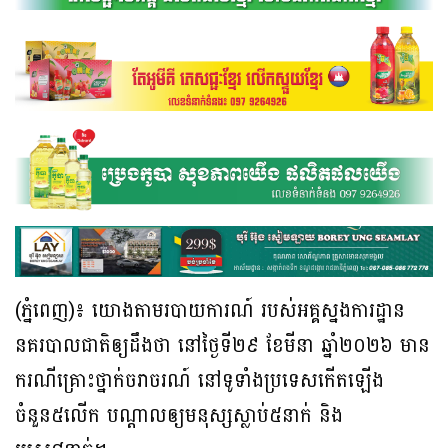
(ភ្នំពេញ)៖ យោងតាមរបាយការណ៍ របស់អគ្គស្នងការដ្ឋាន
នគរបាលជាតិឲ្យដឹងថា នៅថ្ងៃទី២៩ ខែមីនា ឆ្នាំ២០២៦ មាន
ករណីគ្រោះថ្នាក់ចរាចរណ៍ នៅទូទាំងប្រទេសកើតឡើង
ចំនួន៥លើក បណ្ដាលឲ្យមនុស្សស្លាប់៥នាក់ និង