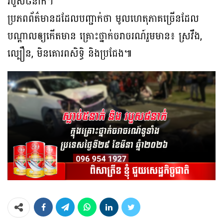
របួស៨នាក់។
ប្រភពព័ត៌មានដដែលបញ្ជាក់ថា មូលហេតុភាគច្រើនដែល
បណ្ដាលឲ្យកើតមាន គ្រោះថ្នាក់ចរាចរណ៍រួមមាន៖ ស្រវឹង,
ល្បឿន, មិនគោរពសិទិ្ធ និងប្រជែង៕