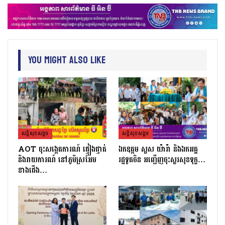
You Might Also Like
សន្តិសុខសង្គម
សន្តិសុខសង្គម
AOT ចុះសង្កេតការណ៍ ផ្ទៀងផ្ទាត់
ឯកឧត្តម សួស យ៉ារ៉ា និងឯកអគ្គ
និងរាយការណ៍ នៅភូមិស្រអែម
រដ្ឋទូតចិន អញ្ជើញចុះសួរសុខទុក្ខ…
ខាងជើង…