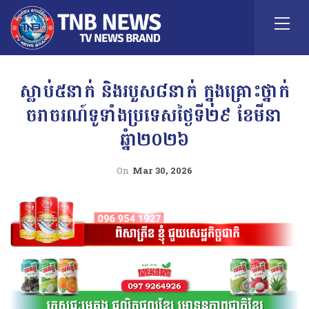
ស្លាប់៥នាក់ និងរបួស៨នាក់ ក្នុងគ្រោះថ្នាក់
ចរាចរណ៍ទូទាំងប្រទេសថ្ងៃទី២៩ ខែមីនា
ឆ្នំា២០២៦
On
Mar 30, 2026