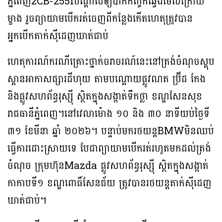
ភ្នំពេញ2CB-2551បណ្តាលឲ្យបាក់កញ្ចក់ឆ្វេងមើលក្រោយ
ម្ខាង រួចព្យាយាមបើករត់ចេញពីកន្លែងកើតហេតុត្រូវបាន
អ្នកបើកតាក់សុីដេញឃាត់ជាប់
ហេតុការណ៍ករណីគ្រោះថ្នាក់ចរាចរណ៍នេះនៅត្រង់ចំណុចស្តុប
ស្ពានអាកាសផ្សារដីហុយ តាមបណ្ដោយផ្លូវណត ប៊្រីដ កែង
និងផ្លូវសហព័ន្ធរុស្ស៊ី ស្ថិតក្នុងសង្កាត់ទឹកថ្លា ខណ្ឌសែនសុខ
រាជធានីភ្នំពេញ។នៅវេលាម៉ោង ១០ និង ៣០ នាទីយប់ថ្ងៃទី
៣១ ខែមីនា ឆ្នាំ ២០២៦។ បន្ទាប់មករថយន្តBMWមិនឈប់
ធ្វើការដោះស្រាយទេ បែជាព្យាយាមបើករត់រហូតមកដល់ត្រង់
ចំណុច ក្រុមហ៊ុនMazda ផ្លូវសហព័ន្ធរុស្ស៊ី ស្ថិតក្នុងសង្កាត់
កាកាបទី១ ខណ្ឌពោធិ៍សែនជ័យ ត្រូវបានរថយន្តតាក់ស៊ីដេញ
ឃាត់ជាប់។