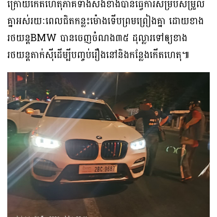
ក្រោយកើតហេតុភាគីទាំងសងខាងបានធ្វើការសម្របសម្រួល
គ្នាអស់រយៈពេលជិតកន្លះម៉ោងទើបព្រមព្រៀងគ្នា ដោយខាង
រថយន្តBMW បានចេញចំណង៣៥ ដុល្លារទៅឲ្យខាង
រថយន្តតាក់សុីដើម្បីបញ្ចប់រឿងនៅនិងកន្លែងកើតហេតុ៕