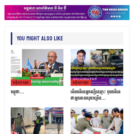
You Might Also Like
សន្តិសុខសង្គម
សន្តិសុខសង្គម
កម្ពុជា…
តេីមកពីគេអ្នកល្បីឈ្មោះ​ ឫមកពីគេ
ជាអ្នកមានលុយច្រេីន​…