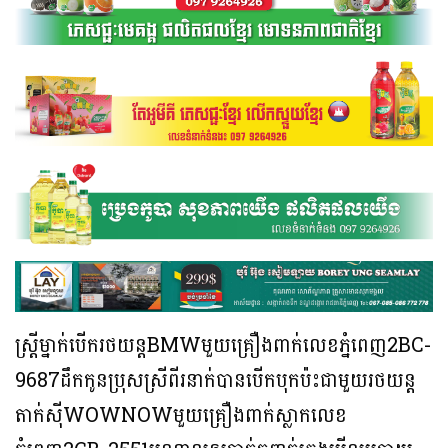
ស្រី្តម្នាក់បើករថយន្តBMWមួយគ្រឿងពាក់លេខភ្នំពេញ2BC-
9687ដឹកកូនប្រុសស្រីពីរនាក់បានបើកបុកប៉ះជាមួយរថយន្ត
តាក់ស៊ីWOWNOWមួយគ្រឿងពាក់ស្លាកលេខ