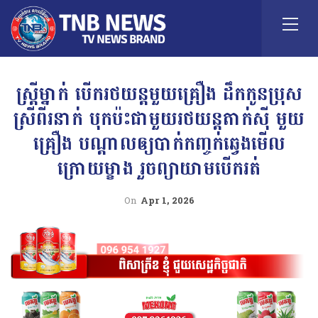
ស្រី្តម្នាក់ បើករថយន្តមួយគ្រឿង ដឹកកូនប្រុស
ស្រីពីរនាក់ បុកប៉ះជាមួយរថយន្តតាក់ស៊ី មួយ
គ្រឿង បណ្តាលឲ្យបាក់កញ្ចក់ឆ្វេងមើល
ក្រោយម្ខាង រួចព្យាយាមបើករត់
On
Apr 1, 2026