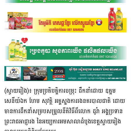
(ស្វាយរៀង)៖ ក្រុមប្រតិបត្តិការចម្រុះ ដឹកនាំដោយ ឧត្តម
សេនីយ៍ឯក ហែម សុវត្ថិ អគ្គស្នងការរងនគរបាលជាតិ ដោយ
មានការដឹកនាំសម្របសម្រួលនីតិវិធីពីលោក ដូរ៉ា អង្គប្រទាន
ព្រះរាជអាជ្ញារង នៃអយ្យការអមសាលាដំបូងខេត្តស្វាយរៀង