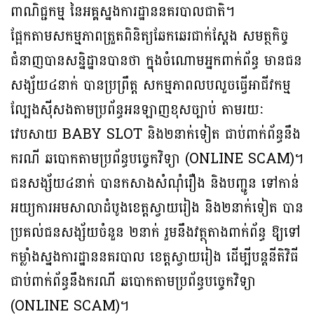
ពាណិជ្ជកម្ម នៃអគ្គស្នងការដ្ឋាននគរបាលជាតិ។
ផ្អែកតាមសកម្មភាពត្រួតពិនិត្យឆែកឆេរជាក់ស្តែង សមត្ថកិច្ច
ជំនាញបានសន្និដ្ឋានបានថា ក្នុងចំណោមអ្នកពាក់ព័ន្ធ មានជន
សង្ស័យ៤នាក់ បានប្រព្រឹត្ត សកម្មភាពលបលួចធ្វើអាជីវកម្ម
ល្បែងស៊ីសងតាមប្រព័ន្ធអនឡាញខុសច្បាប់ តាមរយៈ
វេបសាយ BABY SLOT និង២នាក់ទៀត ជាប់ពាក់ព័ន្ធនឹង
ករណី ឆបោកតាមប្រព័ន្ធបច្ចេកវិទ្យា (ONLINE SCAM)។
ជនសង្ស័យ៤នាក់ បានកសាងសំណុំរឿង និងបញ្ជូន ទៅកាន់
អយ្យការអមសាលាដំបូងខេត្តស្វាយរៀង និង២នាក់ទៀត បាន
ប្រគល់ជនសង្ស័យចំនួន ២នាក់ រួមនឹងវត្ថុតាងពាក់ព័ន្ធ ឱ្យទៅ
កម្លាំងស្នងការដ្ឋាននគរបាល ខេត្តស្វាយរៀង ដើម្បីបន្តនីតិវិធី
ជាប់ពាក់ព័ន្ធនឹងករណី ឆបោកតាមប្រព័ន្ធបច្ចេកវិទ្យា
(ONLINE SCAM)។