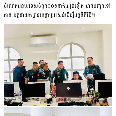
ចំណែកជនបរទេសចំនួន១០១នាក់ផ្សេងទៀត បានបញ្ជូនទៅ
កាន់ អគ្គនាយកដ្ឋានអន្តោប្រវេសន៍ដើម្បីបន្តនីតិវិធី៕