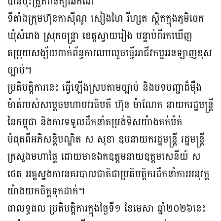
បានចុះត្រួតពិនិត្យឆែកឆេរ
ទីតាំងក្រុមហ៊ុនកាស៊ីណូ សៀងហៃ រីហ្សត ស្ថិតក្នុងភូមិចេក
ឃុំសំរោង ស្រុកចន្ទ្រា ខេត្តស្វាយរៀង បន្ទាប់ពីរកឃើញ
តម្រុយសង្ស័យពាក់ព័ន្ធការលបលួចធ្វើអាជីវកម្មអនឡាញខុស
ច្បាប់។
ប្រតិបត្តិការនេះ ធ្វើឡើងស្របតាមច្បាប់ និងបទបញ្ជាដ៏ម៉ឺង
ម៉ាត់របស់សម្ដេចមហាបវរធិបតី ហ៊ុន ម៉ាណែត នាយករដ្ឋមន្រ្តី
នៃកម្ពុជា និងការទទួលដឹកនាំតម្រង់ទិសយ៉ាងគត់ម៉ត់
បំផុតពីអភិសន្តិបណ្ឌិត ស សុខា ឧបនាយករដ្ឋមន្រ្តី រដ្ឋមន្រ្តី
ក្រសួងមហាផ្ទៃ ដោយមានឯកឧត្តមនាយឧត្តមសេនីយ៍ ស
ថេត អគ្គស្នងការនគរបាលជាតិជាប្រតិបត្តិករដឹកនាំការអនុវត្ត
យ៉ាងយកចិត្តទុកដាក់។
ជាលទ្ធផល ប្រតិបត្តិការក្នុងថ្ងៃទី១ ខែមេសា ឆ្នាំ២០២៦នេះ