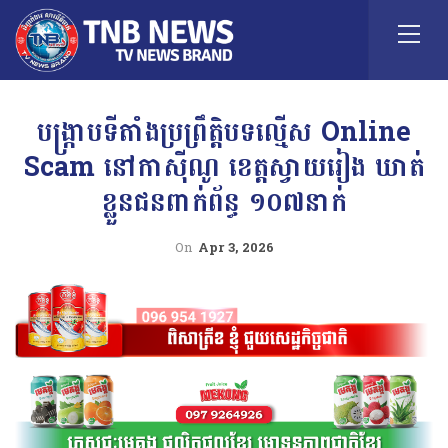
បង្ក្រាបទីតាំងប្រព្រឹត្តិបទល្មើស Online
Scam នៅកាស៊ីណូ ខេត្តស្វាយរៀង ឃាត់
ខ្លួនជនពាក់ព័ន្ធ ១០៧នាក់
On
Apr 3, 2026