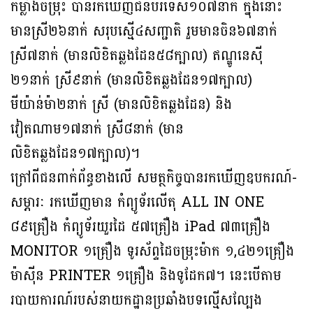
កម្លាំងចម្រុះ បានរកឃើញជនបរទេស១០៧នាក់ ក្នុងនោះ
មានស្រី២៦នាក់ សរុបស្មើ៤សញ្ជាតិ រួមមានចិន៦៧នាក់
ស្រី៧នាក់ (មានលិខិតឆ្លងដែន៥៨ក្បាល) ឥណ្ឌូនេស៊ី
២១នាក់ ស្រី៩នាក់ (មានលិខិតឆ្លងដែន១៧ក្បាល)
មីយ៉ាន់ម៉ា២នាក់ ស្រី (មានលិខិតឆ្លងដែន) និង
វៀតណាម១៧នាក់ ស្រី៨នាក់ (មាន
លិខិតឆ្លងដែន១៧ក្បាល)។
ក្រៅពីជនពាក់ព័ន្ធខាងលើ សមត្ថកិច្ចបានរកឃើញឧបករណ៍-
សម្ភារៈ រកឃើញមាន កំព្យូទ័រលើតុ ALL IN ONE
៨៩គ្រឿង កំព្យូទ័រយួរដៃ ៥៧គ្រឿង iPad ៧៣គ្រឿង
MONITOR ១គ្រឿង ទូរស័ព្ទដៃចម្រុះម៉ាក ១,៤២១គ្រឿង
ម៉ាស៊ីន PRINTER ១គ្រឿង និងទូដែក៧។ នេះបើតាម
របាយការណ៍របស់នាយកដ្ឋានប្រឆាំងបទល្មើសល្បែង