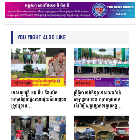
You Might Also Like
សន្តិសុខសង្គម
សន្តិសុខសង្គម
ទេសរដ្ឋមន្រ្តី គន់ គីម នឹងលើក
ព្រឹត្តិការណ៍កីឡាទេសចរណ៍រត់
គម្រោងជួយជួសជុលផ្ទះអតីតយុទ្ធជន
កម្សាន្តមហាជន ក្រោមមូលបទ
ទ្រុឌទ្រោម…
រត់ដេីម្បីសត្វផ្សោតទន្លេមេគង្គ…