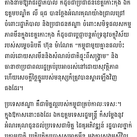
តាងនាមឱ្យរាជរដ្ឋាភិបាល ក៏ដូចជាប្រជាជនខេត្តកោះកុង ឯក
ឧត្តមបណ្ឌិត លី ធុជ បានថ្លែងអំណរគុណយ៉ាងជ្រាលជ្រៅ
ចំពោះរដ្ឋាភិបាល និងប្រជាជនឥណ្ឌា ចំពោះសមិទ្ធផលសកម្ម
ភាពមីនក្នុងខេត្តកោះកុង ក៏ដូចជាប្តេជ្ញាបន្តគាំទ្រនូវចក្ខុវិស័យ
របស់សម្តេចធិបតី ហ៊ុន ម៉ាណែត “កម្ពុជាមួយគ្មានផលប៉ះ
ពាល់ដោយសារមីននិងសំណល់ជាតិផ្ទុះពីសង្គ្រាម” និង
ធានាថាប្រជាពលរដ្ឋគ្រប់រូបអាចរស់នៅដោយសុវត្ថិភាព
ហើយសេចក្តីថ្លៃថ្នូររបស់មនុស្សក៏ត្រូវបានស្តារឡើងវិញ
ផងដែរ។
ប្រទេសឥណ្ឌា គឺជាមិត្តល្អរបស់កម្ពុជាគ្រប់កាលៈទេសៈ។
ក្នុងឱកាសនោះផងដែរ ឯកឧត្តមទេសរដ្ឋមន្រ្តី ក៏សម្តែងនូវ
អំណរគុណជូនដល់ប្រទេសជាមិត្ត ដៃគូអភិវឌ្ឍន៍ រដ្ឋបាលថ្នាក់
ក្រោមជាតិ ប្រតិបត្តិករបោសសម្អាតមីន អង្គការសង្គមស៊ីវិល