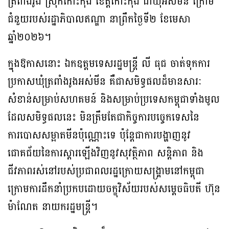
ត្រពាំងរូង ស្រុកកោះកុង ខេត្តកោះកុង ជាឃុំអស់មីន ក្រោម
ជំនួយរបស់រដ្ឋាភិបាលឥណ្ឌា នាព្រឹកថ្ងៃទី២ ខែមេសា
ឆ្នាំ២០២៦។
ក្នុងឱកាសនោះ ឯកឧត្តមទេសរដ្ឋមន្រ្តី លី ធុជ ចាត់ទុកការ
ប្រកាសឃុំត្រពាំងរូងអស់មីន គឺជាសមិទ្ធផលដ៏មានសារៈ
សំខាន់សម្រាប់សហគមន៍ និងសម្រាប់ប្រទេសកម្ពុជាទាំងមូល
ដែលសមិទ្ធផលនេះ មិនត្រឹមតែជាកិច្ចការបច្ចេកទេសនៃ
ការបោសសម្អាតមីនប៉ុណ្ណោះទេ ប៉ុន្តែជាការបង្ហាញនូវ
ជោគជ័យនៃការស្តារឡើងវិញនូវសុវត្ថិភាព សន្តិភាព និង
ជីវភាពរស់នៅរបស់ប្រជាពលរដ្ឋក្រោយសង្គ្រាមនៅកម្ពុជា
ក្រោមការដឹកនាំប្រកបដោយចក្ខុវិស័យរបស់សម្តេចធិបតី ហ៊ុន
ម៉ាណែត នាយករដ្ឋមន្រ្តី។