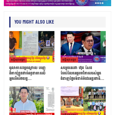
You Might Also Like
សន្តិសុខសង្គម
សន្តិសុខសង្គម
តុលាការខេត្តកណ្ដាល ចេញ
សម្តេចតេជោ ហ៊ុន សែន
ដីកាឃុំខ្លួនដាក់ពន្ធនាគារលើ
ចែករំលែកអត្ថបទវិភាគរបស់អ្នក
អ្នកបើករថយន្ត…
ជំនាញផ្នែកទំនាក់ទំនងអន្តរជាតិ…