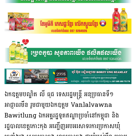
ឯកឧត្តមបណ្ឌិត លី ធុជ ទេសរដ្ឋមន្រ្តី អនុប្រធានទី១
អាជ្ញាធរមីន រួមជាមួយឯកឧត្តម Vanlalvawna
Bawitlung ឯកអគ្គរដ្ឋទូតឥណ្ឌាប្រចាំនៅកម្ពុជា និង
រដ្ឋបាលខេត្តកោះកុង អញ្ជើញអបអរសាទរការប្រកាសឃុំ