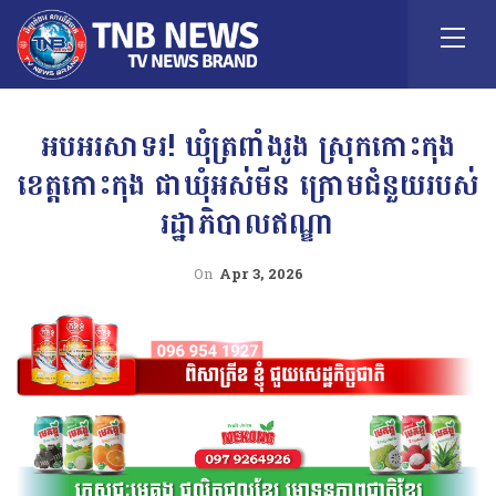
អបអរសាទរ! ឃុំត្រពាំងរូង ស្រុកកោះកុង
ខេត្តកោះកុង ជាឃុំអស់មីន ក្រោមជំនួយរបស់
រដ្ឋាភិបាលឥណ្ឌា
On
Apr 3, 2026