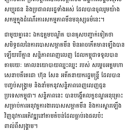
សប្បុរជន និងប្រជាពលរដ្ឋទាំងអស់ ដែលបានចូលរួមយ៉ាង
សកម្មក្នុងដំណើរការសកម្មភាពមីនមនុស្សធម៌នេះ។
ជាមួយគ្នានេះ ឯកឧត្តមបណ្ឌិត បានគូសបញ្ជាក់ទៀតថា
សមិទ្ធផលនៃការបោសសម្អាតមីន មិនអាចកើតមានឡើងបាន
ឡើយបើគ្មាន សន្តិភាពពេញលេញ ដែលកម្ពុជាទទួលបាន
តាមរយៈ គោលនយោបាយឈ្នះឈ្នះ របស់ សម្តេចអគ្គមហា
សេនាបតីតេជោ ហ៊ុន សែន អតីតនាយករដ្ឋមន្រ្តី ដែលបាន
បញ្ចប់សង្គ្រាម និងនាំមកនូវសន្តិភាពពេញលេញជូន
ប្រទេសកម្ពុជា។ សន្តិភាពនេះ បានបង្កើតលក្ខខណ្ឌអនុគ្រោះ
សម្រាប់ការអនុវត្តការងារបោសសម្អាតមីន និងការស្តារឡើង
វិញនូវការអភិវឌ្ឍនៅតាមតំបន់ដែលធ្លាប់រងផលប៉ះ
ពាល់ពីសង្គ្រាម។