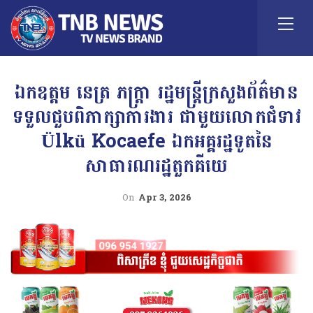
ឯកឧត្ដម នេត្រ ភក្ត្រា រដ្ឋមន្ដ្រីក្រសួងព័ត៌មាន
ទទួលជួបពិភាក្សាការងារ ជាមួយលោកជំទាវ
Ülkü Kocaefe ឯកអគ្គរដ្ឋទូតនៃ
សាធារណរដ្ឋតួកគីយេ
On
Apr 3, 2026