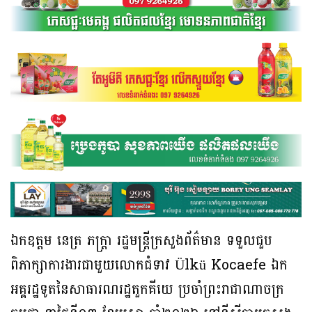
ឯកឧត្ដម នេត្រ ភក្ត្រា រដ្ឋមន្ដ្រីក្រសួងព័ត៌មាន ទទួលជួប
ពិភាក្សាការងារជាមួយលោកជំទាវ Ülkü Kocaefe ឯក
អគ្គរដ្ឋទូតនៃសាធារណរដ្ឋតួកគីយេ ប្រចាំព្រះរាជាណាចក្រ