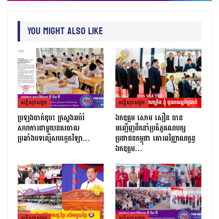
You Might Also Like
សន្តិសុខសង្គម
សន្តិសុខសង្គម
ប្រឡងបាក់ឌុប៖ ក្រសួងអប់រំ
ឯកឧត្តម សោម សឿន បាន
សហការជាមួយនគរបាល
អញ្ជើញដឹកនាំប្រតិភូគណបក្ស
ប្រឆាំងបទល្មើសបច្ចេកវិទ្យា…
ប្រជាជនកម្ពុជា គោរពវិញ្ញាណក្ខន្ធ
ឯកឧត្តម…
សន្តិសុខសង្គម
សន្តិសុខសង្គម