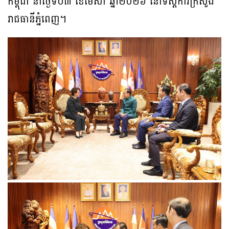
កម្ពុជា នាថ្ងៃទី០៣ ខែមេសា ឆ្នាំ២០២៦ នៅទីស្តីការក្រសួង
រាជធានីភ្នំពេញ។