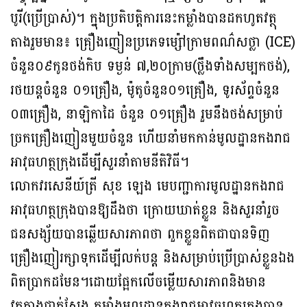
បូរី(ប្រើប្រាស់)។ ក្នុងប្រតិបត្តិការនេះកម្លាំងបានដកហូតវត្ថុ
តាងរួមមាន៖ គ្រឿងញៀនប្រភេទម្ស៉ៅក្រាមពណ៌សថ្លា (ICE)
ចំនួន០៩កូនថង់កិប ទម្ងន់ ៧,២០ក្រាម(ថ្លឹងទាំងសម្បកថង់),
រថយន្តចំនួន ០១គ្រឿង, ម៉ូតូចំនួន០១គ្រឿង, ទូរស័ព្ទចំនួន
០៣គ្រឿង, នាឡិកាដៃ ចំនួន ០១គ្រឿង រួមនឹងថង់សម្រាប់
ច្រកគ្រឿងញៀនមួយចំនួន ហើយនាំមកកាន់មូលដ្ឋានកងរាជ
អាវុធហត្ថក្រុងដើម្បីសួរនាំតាមនីតិវិធី។
លោកវរសេនីយ៍ត្រី សុខ ឡេង មេបញ្ជាការមូលដ្ឋានកងរាជ
អាវុធហត្ថក្រុងបានឱ្យដឹងថា ក្រោយឃាត់ខ្លួន និងសួរនាំរួច
ជនសង្ស័យបានឆ្លើយសារភាពថា ពួកខ្លួនពិតជាបានទិញ
គ្រឿងញៀរក្សាទុកដើម្បីលក់បន្ត និងសម្រាប់ប្រេីប្រាស់ខ្លួនឯង
ពិតប្រាកដមែន។ដោយផ្អែកលេីចម្លេីយសារភាពនិងមាន
វត្ថុតាងជាក់ស្តែង កម្លាំងមូលដ្ឋានកងរាជអាវុធហត្ថក្រុងបាន