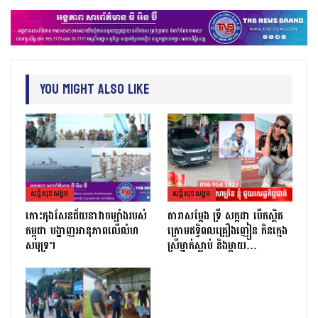
You Might Also Like
សន្តិសុខសង្គម
សន្តិសុខសង្គម
កោះកុងសែនជ័យនាវាចម្បាំងរបស់
តារាសម្ដែង ទ្រី សក្កដា បើកស្ថិត
កម្ពុជា បង្ហាញអានុភាពលើលំហ
ក្រោមឥទ្ធិពលគ្រឿងញៀន កិនក្មេង
សមុទ្រ។
ស្រីម្នាក់ស្លាប់ និងម្ដាយ…