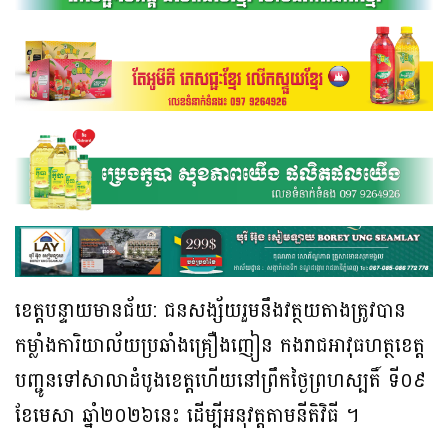
ខេត្តបន្ទាយមានជ័យ: ជនសង្ស័យរួមនឹងវត្ថយតាងត្រូវបាន
កម្លាំងការិយាល័យប្រឆាំងគ្រឿងញៀន កងរាជអាវុធហត្ថខេត្ត
បញ្ជូនទៅសាលាដំបូងខេត្តហើយនៅព្រឹកថ្ងៃព្រហស្បតិ៍ ទី០៩
ខែមេសា ឆ្នាំ២០២៦នេះ ដើម្បីអនុវត្តតាមនីតិវិធី ។