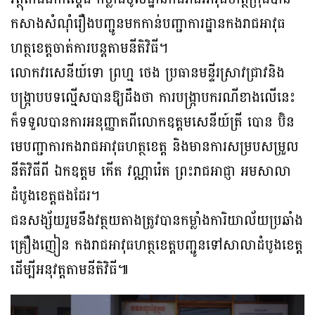
កសាងសំណុំរឿងបញ្ជូនមកកាន់បញ្ជាការដ្ឋានកងរាជអាវុធ
ហត្ថខេត្តចាត់ការបន្តតាមនីតិវិធី។
លោកវរសេនីយ៍ទោ ព្រហ្ម ថេង ប្រធានមន្ទីរស្រាវជ្រាវនិង
បង្ក្រាបបទល្មេីសបានឱ្យដឹងថា ការបង្ក្រាបករណីខាងលើនេះ
ក៏ទទួលបានការអនុញ្ញាតពីលោកឧត្តមសេនីយ៍ត្រី បោន ប៊ិន
មេបញ្ជាការកងរាជអាវុធហត្ថខេត្ត និងមានការសម្របសម្រួល
នីតិវិធីពី ឯកឧត្តម កើត វណ្ណារ៉េត ព្រះរាជអាជ្ញា អមសាលា
ដំបូងខេត្តផងដែរ។
ជនសង្ស័យរួមនឹងវត្ថយតាងត្រូវបានកម្លាំងការិយាល័យប្រឆាំង
គ្រឿងញៀន កងរាជអាវុធហត្ថខេត្តបញ្ជូនទៅសាលាដំបូងខេត្ត
ដើម្បីអនុវត្តតាមនីតិវិធី៕