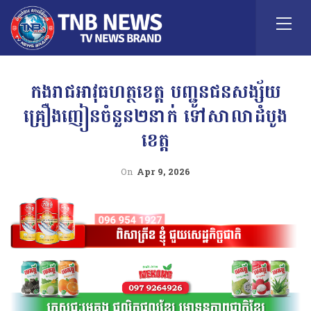
កងរាជឣាវុធហត្ថខេត្ត បញ្ជូនជនសង្ស័យ
គ្រឿងញៀនចំនួន២នាក់ ទៅសាលាដំបូង
ខេត្ត
On
Apr 9, 2026