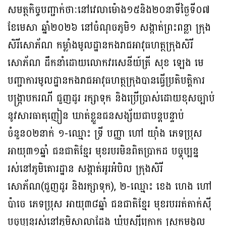
សមត្ថកិច្ចបញ្ជាក់ថាៈនៅវេលាម៉ោង១៥និង២០នាទីថ្ងៃទី០៧
ខែមេសា ឆ្នាំ២០២៦ នៅចំណុចភូមិ១ សង្កាត់ព្រះពន្លា ក្រុង
សិរីសោភ័ណ កម្លាំងមូលដ្ឋានកងរាជអាវុធហត្ថក្រុងសិរី
សោភ័ណ ដឹកនាំដោយលោកវរសេនីយ៍ត្រី សុខ ឡេង មេ
បញ្ជាការមូលដ្ឋានកងរាជអាវុធហត្ថក្រុងបានធ្វើប្រតិបត្តិការ
បង្រ្កាបករណី ជួញដូរ រក្សាទុក និងប្រើប្រាស់ដោយខុសច្បាប់
នូវសារធាតុញៀន ឃាត់ខ្លួនជនសង្ស័យជាបន្តបន្ទាប់
ចំនួន០២នាក់ ១-ឈ្មោះ ទ្រី បញ្ញា ហៅ យ៉ាំង ភេទប្រុស
អាយុ៣១ឆ្នាំ ជនជាតិខ្មែរ មុខរបរមិនពិតប្រាកដ បច្ចុប្បន្ន
រស់នៅភូមិគោរដ្ឋាន សង្កាត់អូរអំបិល ក្រុងសិរី
សោភ័ណ(ជួញដូរ និងរក្សាទុក), ២-ឈ្មោះ ខេង ហេង ហៅ
ប៉ាចេ ភេទប្រុស អាយុ៣៨ឆ្នាំ ជនជាតិខ្មែរ មុខរបររត់តាក់ស៊ី
បច្ចុប្បន្នរស់នៅភូមិសាលាដែង ឃុំឬស្សីក្រោក ស្រុកមង្គល