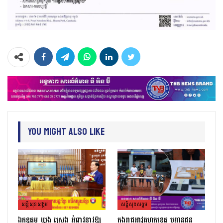
You Might Also Like
សន្តិសុខសង្គម
សន្តិសុខសង្គម
ឯកឧត្ដម ឃួង ស្រេង អំពាវនាវឱ្យ
កងរាជឣាវុធហត្ថខេត្ត បញ្ជូនជន