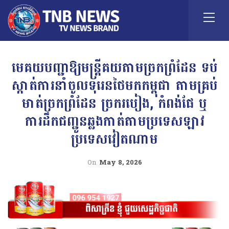
មេគយបញ្ជាឱ្យមន្ត្រីគយតាមច្រកព្រំដែន ទប់
ស្កាត់ការនាំចូលទុរេនថៃមកកម្ពុជា តាមគ្រប់
មាត់ច្រកព្រំដែន ច្រករបៀង, កំពង់ផែ ឬ
ការដឹកជញ្ជូនឆ្លងកាត់តាមប្រទេសឡាវ
ប្រទេសវៀតណាម
On
May 8, 2026