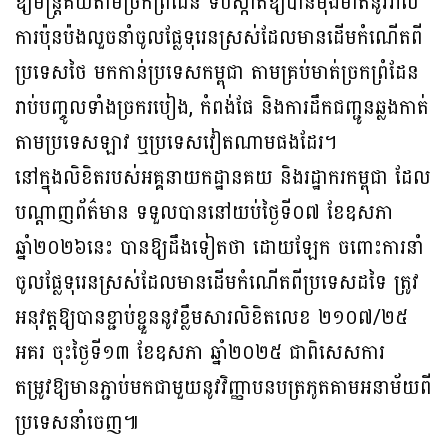
ឱ្យមន្ត្រីគយតាមច្រកព្រំដែន ទប់ស្កាត់ឱ្យបានម៉ឺងម៉ាត់នូវរាល់
ការប៉ុនប៉ងលួចនាំចូលផ្លែទុរេនស្រស់ដែលមានដើមកំណើតពី
ប្រទេសថៃ មកកាន់ប្រទេសកម្ពុជា តាមគ្រប់មាត់ច្រកព្រំដែន
រាប់បញ្ចូលទាំងច្រករបៀង, កំពង់ផែ និងការដឹកជញ្ជូនឆ្លងកាត់
តាមប្រទេសឡាវ ឬប្រទេសវៀតណាមផងដែរ។
នៅក្នុងលិខិតរបស់អគ្គនាយកដ្ឋានគយ និងរដ្ឋាករកម្ពុជា ដែល
បណ្តាញព័ត៌មាន ទទួលបាននៅយប់ថ្ងៃទី០៧ ខែឧសភា
ឆ្នាំ២០២៦នេះ បានឱ្យដឹងទៀតថា ដោយឡែក ចពោះការនាំ
ចូលផ្លែទុរេនស្រស់ដែលមានដើមកំណើតពីប្រទេសដទៃ ត្រូវ
អនុវត្តឱ្យបានខ្ជាប់ខ្ជួននូវខ្លឹមសារលិខិតលេខ ២១០៧/២៥
អគរ ចុះថ្ងៃទី១៣ ខែឧសភា ឆ្នាំ២០២៥ ជាពិសេសការ
តម្រូវឱ្យមានភ្ជាប់មកជាមួយនូវវិញ្ញាបនបត្រភូតគាមអនាម័យពី
ប្រទេសនាំចេញ៕