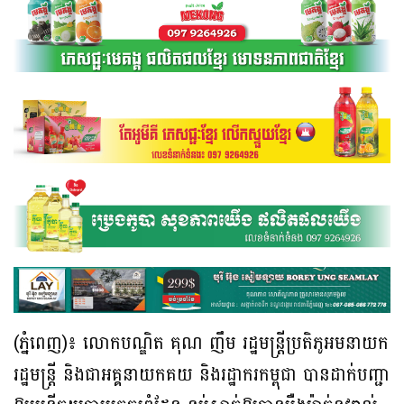
(ភ្នំពេញ)៖ លោកបណ្ឌិត គុណ ញឹម រដ្ឋមន្ត្រីប្រតិភូអមនាយក
រដ្ឋមន្ត្រី និងជាអគ្គនាយកគយ និងរដ្ឋាករកម្ពុជា បានដាក់បញ្ជា