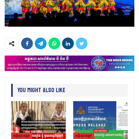
You Might Also Like
សន្តិសុខសង្គម
សន្តិសុខសង្គម