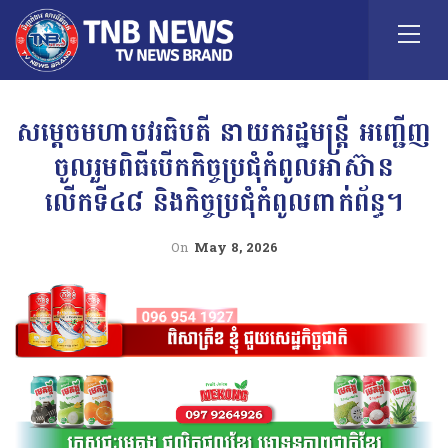
សម្តេចមហាបវរធិបតី នាយករដ្ឋមន្ត្រី អញ្ជើញ
ចូលរួមពិធីបើកកិច្ចប្រជុំកំពូលអាស៊ាន
លើកទី៤៨ និងកិច្ចប្រជុំកំពូលពាក់ព័ន្ធ។
On
May 8, 2026