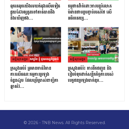
ពុកគេពុកយេីងមេឃកំពុងរលឹមទៀត​
កម្ពុជាតវ៉ាចំពោះការបន្តរំលោភ
ជួយស៊ែរឲ្យកូនចៅគាត់បានដឹង
បំពានជាបន្តបន្ទាប់របស់ថៃ លើ
និងឃេីញផង…
អធិបតេយ្យ…
សន្តិសុខសង្គម
សន្តិសុខសង្គម
ក្រសួងអប់រំ ព្រមានចាត់វិធាន
ក្រសួងអប់រំ៖ ការដឹកជញ្ជូន និង
ការលើគណៈកម្មការប្រឡង
រៀបចំទុកដាក់សន្លឹកកិច្ចការរបស់
ចំនួន៤រូប ដែលប្រើប្រាស់នាឡិកា
បេក្ខជនប្រឡងបាក់ឌុប…
ឆ្លាតវៃ…
© 2026 - TNB News. All Rights Reserved.