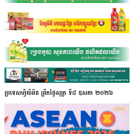
ប្រទេសហ្វីលីពីន ព្រឹកថ្ងៃសុក្រ ទី៨ ឧសភា ២០២៦