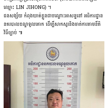
ឈ្មោះ LIN JIHONG) ។
ជនសង្ស័យ កំពុងឃាត់ខ្លួនជាបណ្ដោះអាសន្ននៅ អធិការដ្ឋាន
នគរបាលខណ្ឌទួលគោក ដើម្បីសាកសួរនិងចាត់ការតាមនីតិ
វិធីច្បាប់ ៕