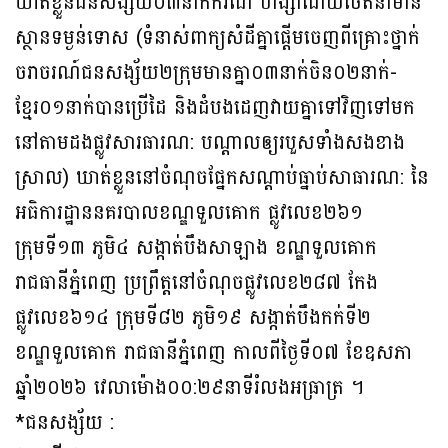
ឃាត់ខ្លួនជនសង្ស័យ០៣នាក់ករណី ហិង្សាដោយចេតនាមាន
ស្ថានទម្ងន់ទោស (ទំនាស់ពាក្យសំដីគ្នាផ្តើមចេញពីគ្រោះថ្នាក់
ចរាចរណ៍ជនសង្ស័យ២ក្រុមមានគ្នា០៣នាក់ចិន០២នាក់-
ខ្មែរ០១នាក់បានប្រើដៃ និងដំបងដេញវាយគ្នាទៅវិញទៅមក
នៅតាមដងផ្លូវសារធារណ: បណ្ដាលឲ្យរបួសទាំងសងខាង
ស្រាល) ឃាត់ខ្លួននៅចំណុចផ្នែកសណ្ដាប់ធ្នាប់សាធារណ: នៃ
អធិការដ្ឋាននគរបាលខណ្ឌទួលគោក ផ្លូវលេខ២៦១
ក្រុមទី១៣ ភូមិ៤ សង្កាត់បឹងសាឡាង ខណ្ឌទួលគោក
រាជធានីភ្នំពេញ ប្រព្រឹត្តនៅចំណុចផ្លូវលេខ២៨៧ កែង
ផ្លូវលេខ៦១៤ ក្រុមទី៨២ ភូមិ១៩ សង្កាត់បឹងកក់ទី២
ខណ្ឌទួលគោក រាជធានីភ្នំពេញ កាលពីថ្ងៃទី០៧ ខែឧសភា
ឆ្នាំ២០២៦ វេលាម៉ោង០០:២៩នាទីរំលងអធ្រាត្រ ។
*ជនសង្ស័យ :