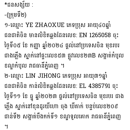
*ជនសង្ស័យ :
-(ក្រុមទី២)
១-ឈ្មោះ YE ZHAOXUE ភេទប្រុស អាយុ៤០ឆ្នាំ
ជនជាតិចិន មានលិខិតឆ្លងដែនលេខ: EN 1265058 ចុះ
ថ្ងៃទី០៥ ខែ កញ្ញា ឆ្នាំ២០២៤ ផ្ដល់នៅប្រទេសចិន មុខរបរ
ជាងភ្លើង ស្នាក់នៅផ្ទះលេខ៥៣ ផ្លូវលេខ២៣B សង្កាត់កំបូល
ខណ្ឌកំបូល រាជធានីភ្នំពេញ ។
២-ឈ្មោះ LIN JIHONG ភេទប្រុស អាយុ៣១ឆ្នាំ
ជនជាតិចិន កាន់លិខិតឆ្លងដែនលេខ: EL 4385791 ចុះ
ថ្ងៃទី១១ ខែ ធ្នូ ឆ្នាំ២០២៣ ផ្ដល់នៅប្រទេសចិន មុខរបរ ជាង
ភ្លើង ស្នាក់នៅខុនដូរយីហោ ចុង ឃីតាក់ បន្ទប់លេខ២០៩
ជាន់ទី២ សង្កាត់បឹងកក់ទី១ ខណ្ឌទួលគោក រាជធានីភ្នំពេញ
។