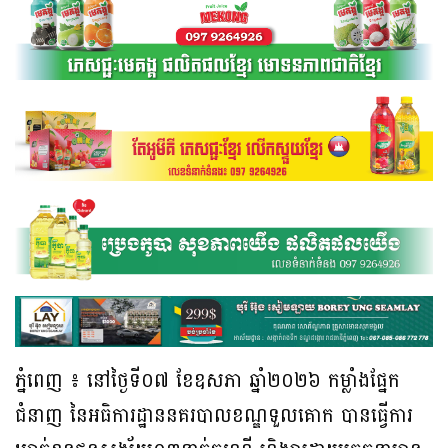
ភ្នំពេញ ៖ នៅថ្ងៃទី០៧ ខែឧសភា ឆ្នាំ២០២៦ កម្លាំងផ្នែក
ជំនាញ នៃអធិការដ្ឋាននគរបាលខណ្ឌទួលគោក បានធ្វើការ