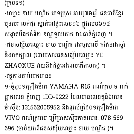
(ក្រុមទី១)
-ឈ្មោះ ខាយ បណ្ឌិត ភេទប្រុស អាយុ៣៦ឆ្នាំ ជនជាតិខ្មែរ
មុខរបរ លក់ដូរ ស្នាក់នៅផ្ទះលេខ១៦ ផ្លូវលេខ៦១៤
សង្កាត់បឹងកក់ទី២ ខណ្ឌទួលគោក រាជធានីភ្នំពេញ ។
-ជនសង្ស័យឈ្មោះ ខាយ បណ្ឌិត រងរបួសលើ កដៃខាងស្ដាំ
និងពកក្បាល (ដោយសារជនសង្ស័យឈ្មោះ YE
ZHAOXUE វាយនិងដុំថ្មនៅពេលកើតហេតុ) ។
-វត្ថុតាងចាប់យកមាន៖
១-ម៉ូតូ០១គ្រឿងម៉ាក YAMAHA R15 ពណ៌ក្រហម ពាក់
ផ្លាកលេខ ភ្នំពេញ 1DD-9222 ដែលមានលេខតួនិងលេខ
ម៉ាស៊ីន: 131562005952 និងទូរស័ព្ទដៃ០១គ្រឿងម៉ាក
VIVO ពណ៌ក្រហម ប្រើប្រាស់ស៊ីមកាតលេខ: 078 569
696 (ចាប់យកពីជនសង្ស័យឈ្មោះ ខាយ បណ្ឌិត )។