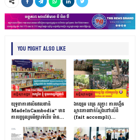
You Might Also Like
សន្តិសុខសង្គម
សន្តិសុខសង្គម
យុទ្ធនាការផលិតផលជាតិ
ឯកឧត្តម នេត្រ ភក្ត្រា៖ ការបង្កើត
MadeInCambodia” មាន
ស្ថានភាពជាក់ស្តែងនៅលើដី
ការបន្តចូលរួមពីផ្សារទំនើប ម៉ាត…
(fait accompli)…