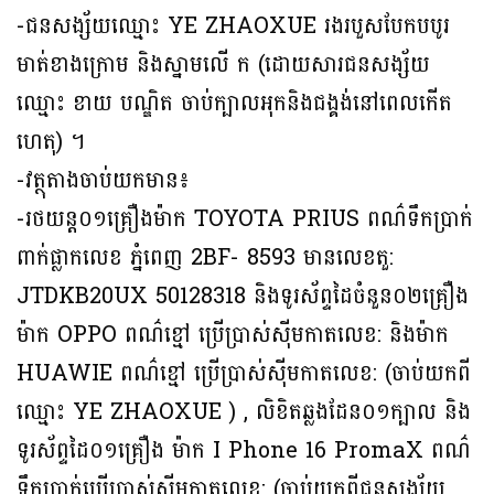
-ជនសង្ស័យឈ្មោះ YE ZHAOXUE រងរបួសបែកបបូរ
មាត់ខាងក្រោម និងស្នាមលើ ក (ដោយសារជនសង្ស័យ
ឈ្មោះ ខាយ បណ្ឌិត ចាប់ក្បាលអុកនិងជង្គង់នៅពេលកើត
ហេតុ) ។
-វត្ថុតាងចាប់យកមាន៖
-រថយន្ត០១គ្រឿងម៉ាក TOYOTA PRIUS ពណ៌ទឹកប្រាក់
ពាក់ផ្លាកលេខ ភ្នំពេញ 2BF- 8593 មានលេខតួ:
JTDKB20UX 50128318 និងទូរស័ព្ទដៃចំនួន០២គ្រឿង
ម៉ាក OPPO ពណ៌ខ្មៅ ប្រើប្រាស់ស៊ីមកាតលេខ: និងម៉ាក
HUAWIE ពណ៌ខ្មៅ ប្រើប្រាស់ស៊ីមកាតលេខ: (ចាប់យកពី
ឈ្មោះ YE ZHAOXUE ) , លិខិតឆ្លងដែន០១ក្បាល និង
ទូរស័ព្ទដៃ០១គ្រឿង ម៉ាក I Phone 16 PromaX ពណ៌
ទឹកប្រាក់ប្រើប្រាស់ស៊ីមកាតលេខ: (ចាប់យកពីជនសង្ស័យ