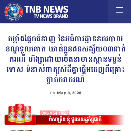
កម្លាំងផ្នែកជំនាញ នៃអធិការដ្ឋាននគរបាល
ខណ្ឌទួលគោក ឃាត់ខ្លួនជនសង្ស័យ០៣នាក់
ករណី ហិង្សាដោយចេតនាមានស្ថានទម្ងន់
ទោស ទំនាស់ពាក្យសំដីគ្នាផ្តើមចេញពីគ្រោះ
ថ្នាក់ចរាចរណ៍
On
May 8, 2026