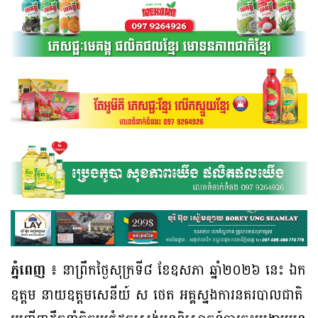
ភ្នំពេញ
៖ នាព្រឹកថ្ងៃសុក្រទី៨ ខែឧសភា ឆ្នាំ២០២៦ នេះ ឯក
ឧត្តម នាយឧត្តមសេនីយ៍ ស ថេត អគ្គស្នងការនគរបាលជាតិ