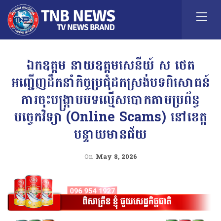
ឯកឧត្តម នាយឧត្តមសេនីយ៍ ស ថេត
អញ្ជើញដឹកនាំកិច្ចប្រជុំដកស្រង់បទពិសោធន៍
ការចុះបង្រ្កាបបទល្មើសបោកតាមប្រព័ន្ធ
បច្ចេកវិទ្យា (Online Scams) នៅខេត្ត
បន្ទាយមានជ័យ
On
May 8, 2026