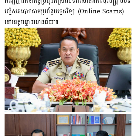
អញ្ជើញដឹកនាំកិច្ចប្រជុំដកស្រង់បទពិសោធន៍ការចុះបង្រ្កាបបទ
ល្មើសឆបោកតាមប្រព័ន្ធបច្ចេកវិទ្យា (Online Scams)
នៅខេត្តបន្ទាយមានជ័យ៕