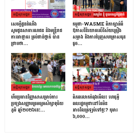
សន្តិសុខសង្គម
សន្តិសុខសង្គម
សេចក្ដីជូនដំណឹង
កម្ពុជា-WASME ពិភាក្សាអំពី
សូមជូនសាធារណជន និងមន្ត្រីរាជ
ឱកាសវិនិយោគលើវិស័យគ្រឿង
ការអាជ្ញាធរ គ្រប់ជាន់ថ្នាក់ បាន
សម្អាង និងការជំរុញសហគ្រាសធុន
ជ្រាបថា…
តូច…
សន្តិសុខសង្គម
សន្តិសុខសង្គម
ហឹបប្រធានវិញ្ញាសាសម្រាប់ការ
ពិភពលោកកំពុងមើល៖ ហេតុអ្វី
ប្រឡងសញ្ញាបត្រ​មធ្យមសិក្សាទុតិយ
ពលរដ្ឋកម្ពុជានៅតែមិន
ភូមិ ឆ្នាំ២០២៦នេះ…
អាចវិលត្រឡប់ទៅផ្ទះ? កុមារ
៦,០០០…