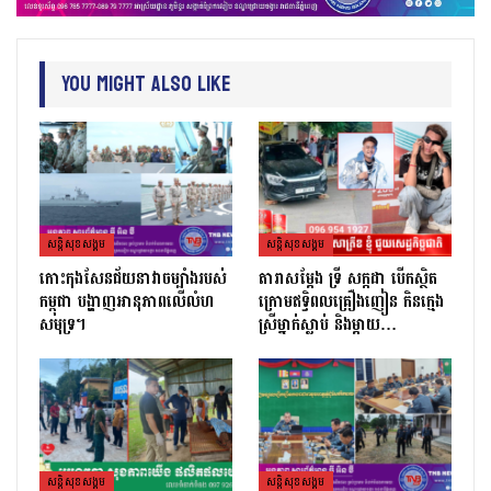
You Might Also Like
សន្តិសុខសង្គម
សន្តិសុខសង្គម
កោះកុងសែនជ័យនាវាចម្បាំងរបស់
តារាសម្ដែង ទ្រី សក្កដា បើកស្ថិត
កម្ពុជា បង្ហាញអានុភាពលើលំហ
ក្រោមឥទ្ធិពលគ្រឿងញៀន កិនក្មេង
សមុទ្រ។
ស្រីម្នាក់ស្លាប់ និងម្ដាយ…
សន្តិសុខសង្គម
សន្តិសុខសង្គម