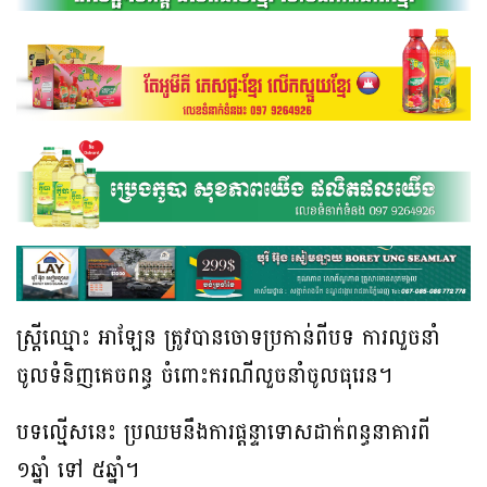
ស្រ្តីឈ្មោះ អាឡែន ត្រូវបានចោទប្រកាន់ពីបទ ការលួចនាំ
ចូលទំនិញគេចពន្ធ ចំពោះករណីលួចនាំចូលធុរេន។
បទល្មើសនេះ ប្រឈមនឹងការផ្ដន្ទាទោសដាក់ពន្ធនាគារពី
១ឆ្នាំ ទៅ ៥ឆ្នាំ។