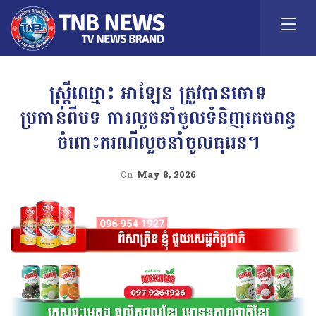
ស្រ្តីឈ្មោះ អាឡែន ត្រូវបានចោទ
ប្រកាន់ពីបទ ការលួចនាំចូលទំនិញគេចពន្ធ
ចំពោះករណីលួចនាំចូលធុរេន។
On
May 8, 2026