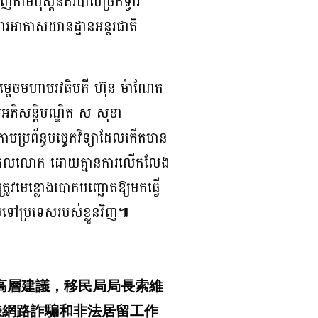
មប៉ុស្តិ៍នគរបាលច្រកទ្វារ
ារអាកាសយានដ្ឋានអន្តរជាតិ
ម្ដេចមហាបរវធិបតី ហ៊ុន ម៉ាណែត
តមអភិសន្តិបណ្ឌិត ស សុខា
្មតាមប្រព័ន្ធបច្ចេកវិទ្យាដែលកើតមាន
ន់ និងសកលលោក ដោយគ្មានការលើកលែង
វមេខ្លោងបោកបញ្ឆោតឱ្យមកធ្វើ
ប់ទៅប្រទេសរបស់ខ្លួនវិញ៕
的高層建議，移民局局長索維
嫌網路詐騙和非法居留工作