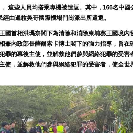
）。這些人員均搭乘專機被遣返。其中，166名中
公民經由暹粒吳哥國際機場門崗派出所遣返。
王國首相洪瑪奈閣下為清除和消除柬埔寨王國境內
相兼內政部長薩爾索卡博士閣下的強力指導，旨在
犯罪的幕後主使，並解救他們參與網絡犯罪的受害
主使，並解救他們參與網絡犯罪的受害者，使全世