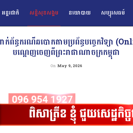
អន្ដរជាតិ
សន្តិសុខសង្គម
នយោបាយ
សប្បុរសធម៍
ក់ព័ន្ធករណីឆបោកតាមប្រព័ន្ធបច្ចេកវិទ្យា (O
បណ្ដេញចេញពីព្រះរាជាណាចក្រកម្ពុជា
On
May 9, 2026