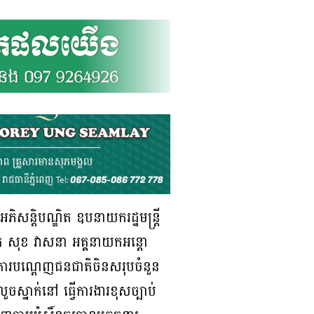
ិសន្តិបណ្ឌិត ឧបនាយករដ្ឋមន្ត្រី
យ៍ឯក សុខ វាសនា អគ្គនាយកអន្តោ
វើការបណ្តេញជនជាតិចិនសរុបចំនួន
ស្នាក់នៅ ធ្វើការងារខុសច្បាប់