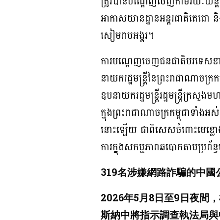
ត្រូវបានបណ្ដេញចេញតាមរយៈយន្តហ
អាកាសយានដ្ឋានអន្តរជាតិតេជោ និ
សៀមរាបអង្គរ។
ការបណ្ដេញចេញជនជាតិបរទេសខាងលើ
នាយករដ្ឋមន្រ្តីនៃព្រះរាជាណាចក្រ
ឧបនាយករដ្ឋមន្ត្រីរដ្ឋមន្រ្តីក្រសួង
ក្នុងព្រះរាជាណាចក្រកម្ពុជាទាំង
នោះឡើយ ជាពិសេសចំពោះមេខ្លោងដ
ការក្នុងសកម្មភាពឆបោកតាមប្រព័ន
319名涉嫌網路詐騙的中
2026年5月8日至9日
斯納中將指示調查執法局與