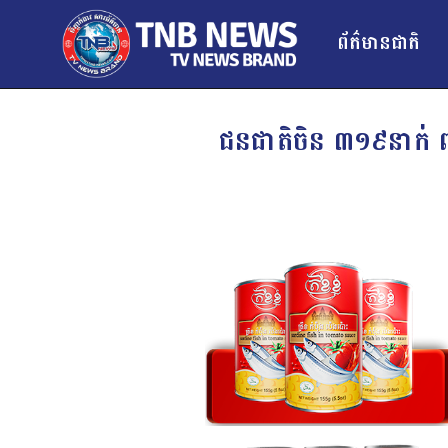
ព័ត៌មានជាតិ
ជនជាតិចិន ៣១៩នាក់ ពា