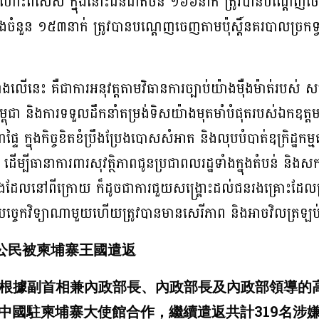
ោះពិសេស ក្នុងនោះជនជាតិចិន ១៦៦នាក់ ត្រូវបានបណ្ដេញចេញតា
ងចំនួន ១៥៣នាក់ ត្រូវបានបណ្ដេញចេញតាមប៉ុស្តិ៍នគរបាលច្រកទ្វ
នេះ គឺជាការអនុវត្តតាមវិធានការច្បាប់យ៉ាងម៉ឺងម៉ាត់របស់ ស
កម្ពុជា និងការទទួលដឹកនាំតម្រង់ទិសយ៉ាងមុតមាំបំផុតរបស់ឯកឧត្
មហាផ្ទៃ ក្នុងកិច្ចខិតខំប្រឹងប្រែងបោសសំអាត និងលុបបំបាត់ឧក្រិដ្ឋកម
អស់ ដើម្បីធានាការពារសុវត្ថិភាពជូនប្រជាពលរដ្ឋទាំងក្នុងតំប
ែលនៅពីក្រោយ ក៏ដូចជាការជួយសង្គ្រោះដល់ជនរងគ្រោះដែលត្រូ
្ធបច្ចេកវិទ្យាណាមួយហើយត្រូវបានមានសេរីភាព និងអាចវិលត្រឡ
國公民被柬埔寨王國遣返
夜間，根據副首相兼內政部長、內政部長及內政部領導
中國駐柬埔寨大使館合作，繼續遣返共計319名涉