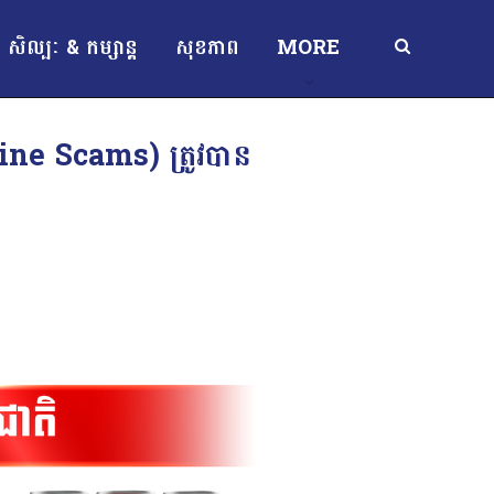
សិល្បៈ & កម្សាន្ត
សុខភាព
MORE
nline Scams) ត្រូវបាន