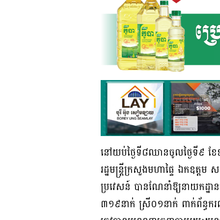
នៅយប់ថ្ងៃទី៨ឈានចូលថ្ងៃទី៩ ខែឧស
រដ្ឋមន្ត្រីក្រសួងមហាផ្ទៃ ឯកឧត្តម
ប្រវេសន៍ បានណែនាំឱ្យនាយកដ្ឋានស
៣១៩នាក់ ស្រី០១នាក់ ពាក់ព័ន្ធករ