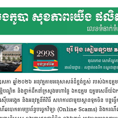
ភា ឆ្នាំ២០២៦ អនុវត្តតាមអនុសាសន៍ដ៏ខ្ពង់ខ្ពស់ របស់ឯកឧត្តមអភ
 សន្តិបណ្ឌិត និងថ្នាក់ដឹកនាំក្រសួងមហាផ្ទៃ ឯកឧត្តម ឧត្តមសេនី
៊ើបអង្កេត និងអនុវត្តនីតិវិធី សហការជាមួយស្ថានទូតចិន បន្តធ្
ណីឆបោកតាមប្រព័ន្ធបច្ចេកវិទ្យា (Online Scams) និងករណីលួច