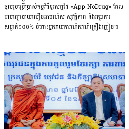
ចូលរួមប្រើប្រាស់កម្មវិធីទូរសព្ទដៃ «App NoDrug» ដែល
ជាមធ្យោបាយលឿនឆាប់រហ័ស សុវត្ថិភាព និងរក្សាការ
សម្ងាត់១០០% ចំពោះអ្នករាយការណ៍ករណីគ្រឿងញៀន៕