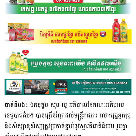
បាត់ដំបង៖
ឯកឧត្តម សុខ លូ អភិបាលនៃគណៈអភិបាល
ខេត្តបាត់ដំបង បានក្រើនរំឭកដល់មន្រ្តីរាជការ លោកគ្រូអ្នកគ្រូ
និងសិស្សានុសិស្សត្រូវប្រកាន់ខ្ជាប់នូវស្មារតីជាតិនិយម រួមគ្នា