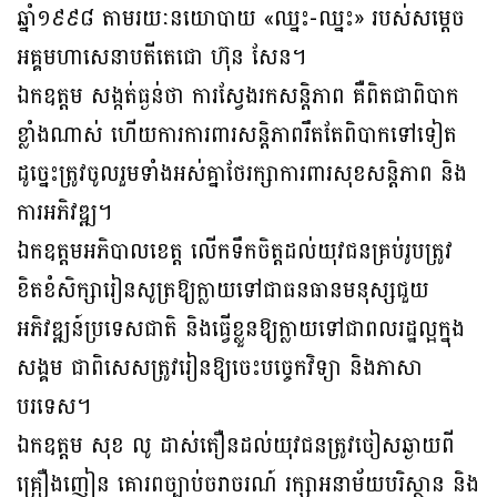
ឆ្នាំ១៩៩៨ តាមរយៈនយោបាយ «ឈ្នះ-ឈ្នះ» របស់សម្តេច
អគ្គមហាសេនាបតីតេជោ ហ៊ុន សែន។
ឯកឧត្តម សង្កត់ធ្ងន់ថា ការស្វែងរកសន្តិភាព គឺពិតជាពិបាក
ខ្លាំងណាស់ ហើយការការពារសន្តិភាពរឹតតែពិបាកទៅទៀត
ដូច្នេះត្រូវចូលរួមទាំងអស់គ្នាថែរក្សាការពារសុខសន្តិភាព និង
ការអភិវឌ្ឍ។
ឯកឧត្តមអភិបាលខេត្ត លើកទឹកចិត្តដល់យុវជនគ្រប់រូបត្រូវ
ខិតខំសិក្សារៀនសូត្រឱ្យក្លាយទៅជាធនធានមនុស្សជួយ
អភិវឌ្ឍន៍ប្រទេសជាតិ និងធ្វើខ្លួនឱ្យក្លាយទៅជាពលរដ្ឋល្អក្នុង
សង្គម ជាពិសេសត្រូវរៀនឱ្យចេះបច្ចេកវិទ្យា និងភាសា
បរទេស។
ឯកឧត្តម សុខ លូ ដាស់តឿនដល់យុវជនត្រូវចៀសឆ្ងាយពី
គ្រឿងញៀន គោរពច្បាប់ចរាចរណ៍ រក្សាអនាម័យបរិស្ថាន និង