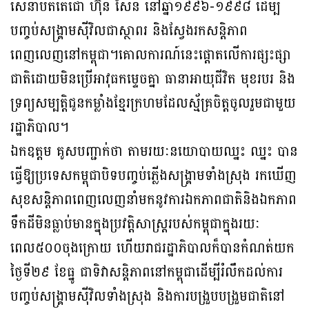
សេនាបតីតេជោ ហ៊ុន សែន នៅឆ្នាំ១៩៩៦-១៩៩៨ ដើម្បី
បញ្ចប់សង្គ្រាមស៊ីវិលជាស្ថាពរ និងស្វែងរកសន្តិភាព
ពេញលេញនៅកម្ពុជា។គោលការណ៍នេះផ្ដោតលើការផ្សះផ្សា
ជាតិដោយមិនប្រើអាវុធកម្ទេចគ្នា ធានាអាយុជីវិត មុខរបរ និង
ទ្រព្យសម្បត្តិជូនកម្លាំងខ្មែរក្រហមដែលស្ម័គ្រចិត្តចូលរួមជាមួយ
រដ្ឋាភិបាល។
ឯកឧត្តម គូសបញ្ជាក់ថា តាមរយៈនយោបាយឈ្នះ ឈ្នះ បាន
ធ្វើឱ្យប្រទេសកម្ពុជាបិទបញ្ចប់ភ្លើងសង្គ្រាមទាំងស្រុង រកឃើញ
សុខសន្តិភាពពេញលេញនាំមកនូវការឯកភាពជាតិនិងឯកភាព
ទឹកដីមិនធ្លាប់មានក្នុងប្រវត្តិសាស្ត្ររបស់កម្ពុជាក្នុងរយៈ
ពេល៥០០ចុងក្រោយ ហើយរាជរដ្ឋាភិបាលក៏បានកំណត់យក
ថ្ងៃទី២៩ ខែធ្នូ ជាទិវាសន្តិភាពនៅកម្ពុជាដើម្បីរំលឹកដល់ការ
បញ្ចប់សង្គ្រាមស៊ីវិលទាំងស្រុង និងការបង្រួបបង្រួមជាតិនៅ