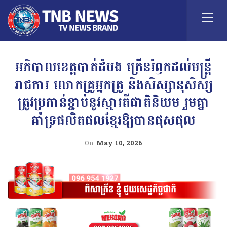
អភិបាលខេត្តបាត់ដំបង ក្រើនរំឭកដល់មន្រ្តី
រាជការ លោកគ្រូអ្នកគ្រូ និងសិស្សានុសិស្ស
ត្រូវប្រកាន់ខ្ជាប់នូវស្មារតីជាតិនិយម រួមគ្នា
គាំទ្រផលិតផលខ្មែរឱ្យបានផុសផុល
On
May 10, 2026