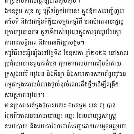
គាំទ្រផលិតផលខ្មែរឱ្យបានផុសផុល។
ឯកឧត្តម សុខ លូ ក្រើនរំឭកបែបនេះ ក្នុងឱកាសអញ្ជើញជា
អធិបតី និងជាវាគ្មិនកិត្តិយសក្នុងកម្មវិធី មនសិការពលរដ្ឋល្អ
ក្រោមប្រធានបទ តួនាទីរបស់យុវជនក្នុងការចូលរួមថែរក្សា
ការពារសន្តិភាព និងការអភិវឌ្ឍសង្គម។
កម្មវិធីនេះធ្វើឡើងនៅថ្ងៃទី៩ ខែឧសភា ឆ្នាំ២០២៦ នៅសាល
ប្រជុំសាលាខេត្តបាត់ដំបង ក្រោមការសហការរៀបចំដោយ
ក្រសួងអប់រំ យុវជន និងកីឡា និងសហភាពសហព័ន្ធយុវជន
កម្ពុជាក្នុងគោលបំណងផ្ដល់នូវចំណេះដឹងថ្មីៗដើម្បីពង្រឹង
សមត្ថភាពយុវជន។
មានប្រសាសន៍ក្នុងឱកាសនោះ ឯកឧត្តម សុខ លូ បាន
រំឭកពីគោលនយោបាយឈ្នះ-ឈ្នះ ដែលជាយុទ្ធសាស្ត្រ
នយោបាយ និងយោធាដែលដាក់ចេញដោយសម្តេចអគ្គមហា