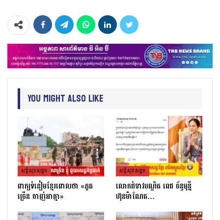
You Might Also Like
សន្តិសុខសង្គម
សន្តិសុខសង្គម
ពាក្យទំនៀមខ្មែរពោលថា «ភូត
លោកជំទាវបណ្ឌិត ពេជ ច័ន្ទមុន្នី
ច្រើន ចាញ់អាត្មា»
ហ៊ុនម៉ាណែត…