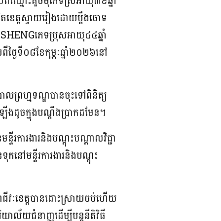
ពីឈ្មោះគួចម៉ីភេទស្រីអាយុ៣៩ឆ្នាំ
បាវិតខេត្តស្វាយរៀងដោយប្តឹងចោទ
ENGភេទប្រុសអាយុ៤៤ឆ្នាំ
ថ្ងៃទី០៨ខែកុម្ភៈឆ្នាំ២០២៦នៅ
ាលព្រហ្មទណ្ឌបានចុះទៅពិនិត្យ
ើងដូចក្នុងបណ្តឹងប្រាកដមែន។
ីរការងារនិងបណ្តុះបណ្តាលវិជ្ជា
ទុកនៅមន្ទីរការងារនិងបណ្តុះ
ជ្ជាជីវៈខេត្តបានដោះស្រាយចប់ហើយ
ាល័យជំនាញដើម្បីបន្តនីតិវិធី