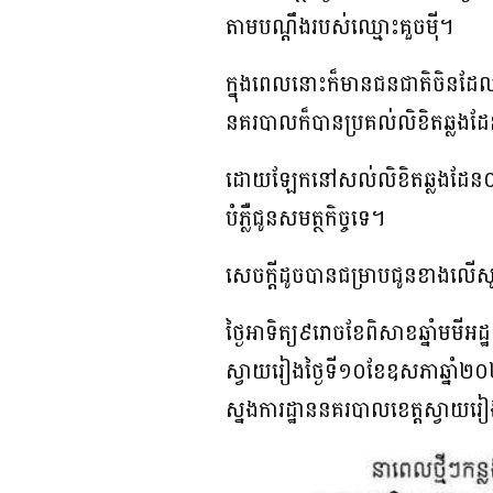
តាមបណ្តឹងរបស់ឈ្មោះគួចម៉ី។
ក្នុងពេលនោះក៏មានជនជាតិចិនដែលជ
នគរបាលក៏បានប្រគល់លិខិតឆ្លងដែន
ដោយឡែកនៅសល់លិខិតឆ្លងដែន០១
បំភ្លឺជូនសមត្ថកិច្ចទេ។
សេចក្តីដូចបានជម្រាបជូនខាងលើស
ថ្ងៃអាទិត្យ៩រោចខែពិសាខឆ្នាំមមី
ស្វាយរៀងថ្ងៃទី១០ខែឧសភាឆ្នាំ២
ស្នងការដ្ឋាននគរបាលខេត្តស្វាយរ