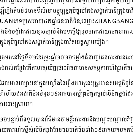
្នងការដ្ឋាននគរបាលខេត្តស្វាយរៀងបានទទួលពាក្យបណ្តឹងមួយច្បាប់
ឺហ្នឹងតំបន់៤មានទីលំនៅបច្ចុប្បន្នភូមិថ្នល់កែងសង្កាត់បាទីក្រុង
Nភេទប្រុសអាយុ៤២ឆ្នាំជនជាតិចិន,ឈ្មោះZHANGBANGSH
ំងនិងបង្ខាំងដោយខុសច្បាប់និងបទធ្វើឱ្យខូចខាតដោយចេតនាកាលពី
នុងភូមិថ្នល់កែងសង្កាត់បាទីក្រុងបាវិតខេត្តស្វាយរៀង។
ួចមកនៅថ្ងៃទី១២ខែកុម្ភៈឆ្នាំ២០២៦កម្លាំងជំនាញផែនការងារនគរប
្ថុតាងដល់កន្លែងកើតហេតុឃើញថា៖ពិតជាមានសកម្មភាពហិង្សាកើតឡ
ានឈ្មោះនៅក្នុងបណ្តឹងនៃរឿងហេតុនេះត្រូវបានសមត្ថកិច្ចនៃមន្ទ
ហើយជនជាតិចិនចំនួន០៩នាក់បានស្ម័គ្រចិត្តតម្កល់លិខិតឆ្លងដែន
្នុងការដោះស្រាយ។
២៦បន្ទាប់ពីទទួលបានព័ត៌មានថាមន្ទីរការងារនិងបណ្តុះបណ្តាលវិ
បាយការណ៍ស្នើសុំលិខិតឆ្លងដែនជនជាតិចិនទាំង០៩នាក់យកមកការិយ