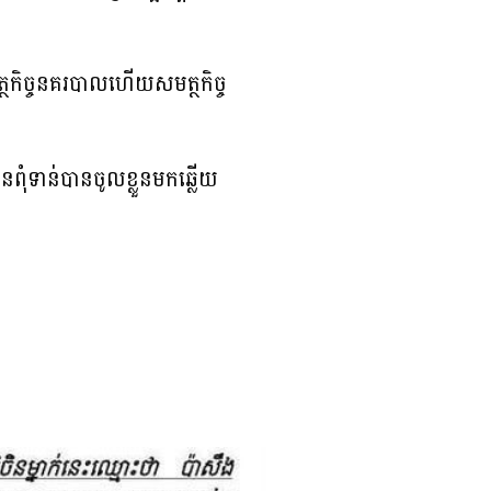
្ថកិច្ចនគរបាលហើយសមត្ថកិច្ច
ទាន់បានចូលខ្លួនមកឆ្លើយ