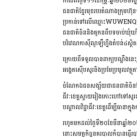
កាលពីថ្ងៃទី១១ខែកុម្ភៈឆ្នាំ២០២៦ស
ជនជាតិខ្មែរមុខរបរតំណាងក្រុមហ៊ុនឡ
ប្រកាន់ទៅលើឈ្មោះWUWENQUA
ជនជាតិចិននិងគូកនពីបទចាប់ឃុំឃា
បរិវេណកាស៊ីណូឡឺហ្នឹងតំបន់៤ស្ថិតក្
ក្រោយពីទទួលបានពាក្យបណ្ដឹងនេះរ
អង្កេតស៊ើបសួរនិងប្រមែប្រមូលវត
ចំណែកឯជនសង្ស័យជាជនជាតិចិនដែលម
ជីវៈខេត្តស្វាយរៀងកោះហៅទៅសួរនាំ
បណ្តាលវិជ្ជាជីវៈខេត្តដើម្បីធានាក
រហូតមកដល់ថ្ងៃទី២០ខែមីនាឆ្នាំ២០
នោះសមត្ថកិច្ចនគរបាលក៏បានធ្វើរ