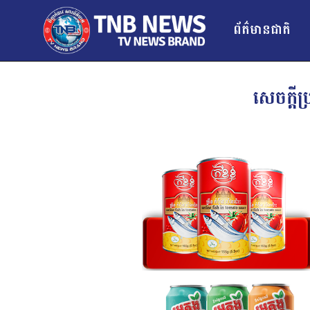
ព័ត៌មានជាតិ
សេចក្ដី