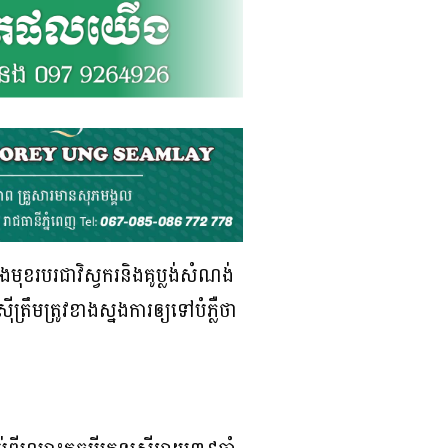
ុខរបរជាវិស្វករនិងគូប្លង់សំណង់
រឹមត្រូវខាងស្នងការឲ្យទៅបំភ្លឺថា