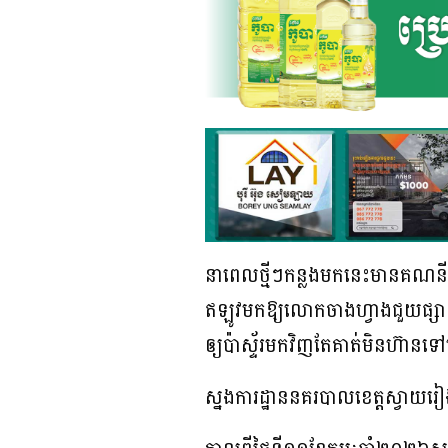
នាពេលថ្មីៗកន្លងមកនេះមានគណនីហ្
ឥឡូវមកឱ្យលោកចាងហ្វាងជួយផ្សាយព្រ
ឲ្យប៉ាស្ទ័រមកវិញតែគាត់មិនហ៊ានទ
ស្នងការដ្ឋាននគរបាលខេត្តស្វាយរៀ