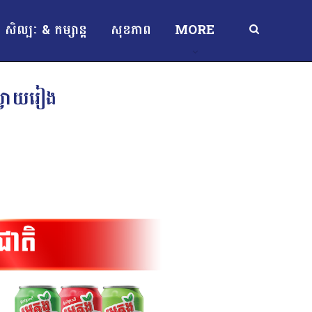
សិល្បៈ & កម្សាន្ត
សុខភាព
MORE
ស្វាយរៀង