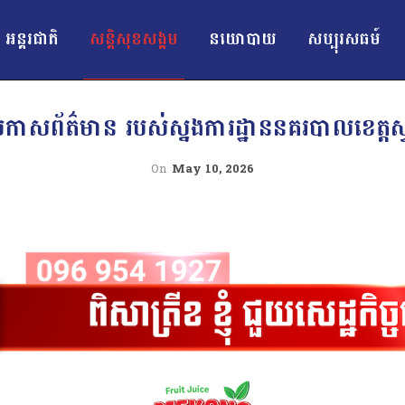
អន្ដរជាតិ
សន្តិសុខសង្គម
នយោបាយ
សប្បុរសធម៍
ប្រកាសព័ត៌មាន របស់ស្នងការដ្ឋាននគរបាលខេត្ត
On
May 10, 2026