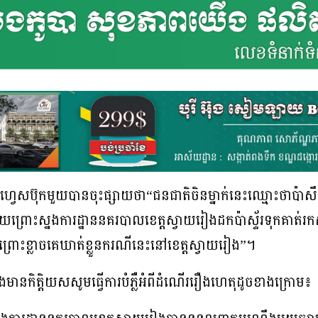
វេសប៊ុកមួយបានចុះផ្សាយថា“ជនជាតិចិនម្នាក់នេះឈ្មោះថាប៉ាសឹងម
ោះស្នងការដ្ឋាននគរបាលខេត្តស្វាយរៀងដកប៉ាស្ទ័រទុកគាត់រកស៊ីត្
ៅព្រោះខ្លាចគេឃាត់ខ្លួនករណីនេះនៅខេត្តស្វាយរៀង”។
ងមានកិត្តិយសសូមធ្វើការបំភ្លឺអំពីដំណើររឿងហេតុដូចខាងក្រោម៖