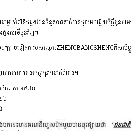
ាម្ចាស់លិខិតឆ្លងដែនចំនួន០៨នាក់បានចូលមកឆ្លើយបំភ្លឺជូនសមត
ជូនសាមីខ្លួនវិញ។
ក្បាលទៀតជារបស់ឈ្មោះZHENGBANGSHENGគឺសាមីខ្លួនពុំ
ូមសាធារណជនមេត្តាជ្រាបជាព័ត៌មាន។
អដ្ឋស័កព.ស.២៥៧០
០២៦
ៀង