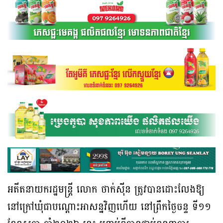
អតីតនាយករដ្ឋមន្ត្រី
លោក
ថាក់ស៊ីន
ត្រូវបានដោះលែងឱ្យ
នៅក្រៅឃុំជាបណ្តោះអាសន្នវិញហើយ
នៅព្រឹកថ្ងៃចន្ទ
ទី១១