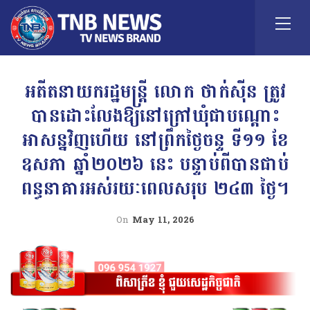
អតីតនាយករដ្ឋមន្ត្រី លោក ថាក់ស៊ីន ត្រូវ
បានដោះលែងឱ្យនៅក្រៅឃុំជាបណ្តោះ
អាសន្នវិញហើយ នៅព្រឹកថ្ងៃចន្ទ ទី១១ ខែ
ឧសភា ឆ្នាំ២០២៦ នេះ បន្ទាប់ពីបានជាប់
ពន្ធនាគារអស់រយៈពេលសរុប ២៤៣ ថ្ងៃ។
On
May 11, 2026