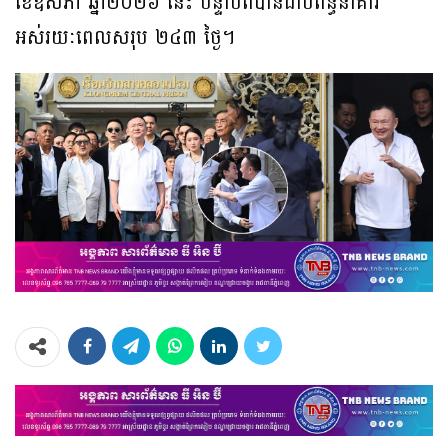
ខែឧសភា
ឆ្នាំ២០២៦
នេះ បន្ទាប់ពីបានជាប់ពន្ធនាគារ
អស់រយៈពេលសរុប ២៤៣ ថ្ងៃ។