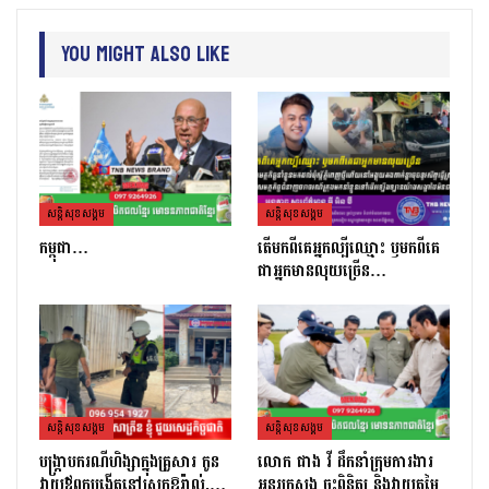
You Might Also Like
សន្តិសុខសង្គម
សន្តិសុខសង្គម
កម្ពុជា…
តេីមកពីគេអ្នកល្បីឈ្មោះ​ ឫមកពីគេ
ជាអ្នកមានលុយច្រេីន​…
សន្តិសុខសង្គម
សន្តិសុខសង្គម
បង្ក្រាបករណីហិង្សាក្នុងគ្រួសារ កូន
លោក ផាង វី ដឹកនាំក្រុមការងារ
វាយឪពុកបង្កើតនៅស្រុកឱរ៉ាល់,…
អន្តរក្រសួង ចុះពិនិត្យ និងវាយតម្លៃ