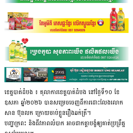
ខេត្តបាត់ដំបង ៖ តុលាការខេត្តបាត់ដំបង នៅថ្ងៃទី១០ ខែ
ឧសភា ឆ្នាំ២០២៦ បានសម្រេចចេញដីការដោះលែងលោក
សាន ប៊ុនលក ក្រោយចាប់ខ្លួនរឿងឆក់ត្រី។
បញ្ហាក្រពះ និងជីវភាពលំបាក អាចជាកត្តាបង្ខំឲ្យគាត់ប្រព្រឹត្ត