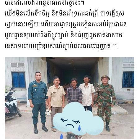
បានដោះលែងពីពន្ធនាគារនៅថ្ងៃនេះ។
យើងមិនលើកទឹកចិត្ត និងមិនគាំទ្រការឆក់ត្រី ជាទង្វើខុស
ច្បាប់នោះឡើយ ហើយអាជ្ញាធរត្រូវបង្កើនការអប់រំប្រជាជន
មូលដ្ឋានឲ្យយល់ដឹងពីផ្លូវច្បាប់ និងជំរុញពួកគាត់ងាកមក
នេសាទដោយប្រើឧបករណ៍ច្បាប់ជលផលអនុញ្ញាត ៕