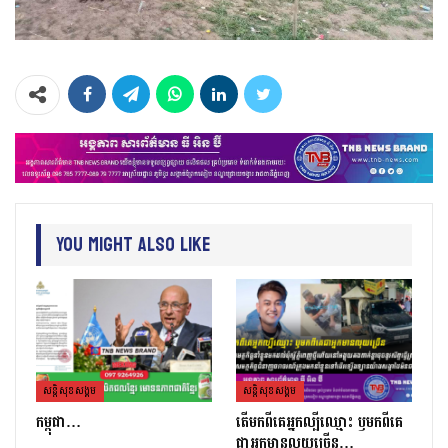
You Might Also Like
សន្តិសុខសង្គម
សន្តិសុខសង្គម
កម្ពុជា…
តេីមកពីគេអ្នកល្បីឈ្មោះ​ ឫមកពីគេ
ជាអ្នកមានលុយច្រេីន​…