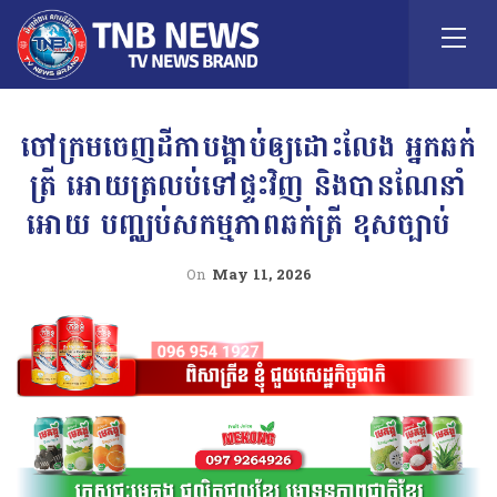
ចៅក្រមចេញដីកាបង្គាប់ឲ្យដោះលែង អ្នកឆក់
ត្រី អោយត្រលប់ទៅផ្ទះវិញ និងបានណែនាំ
អោយ បញ្ឈប់សកម្មភាពឆក់ត្រី ខុសច្បាប់
On
May 11, 2026