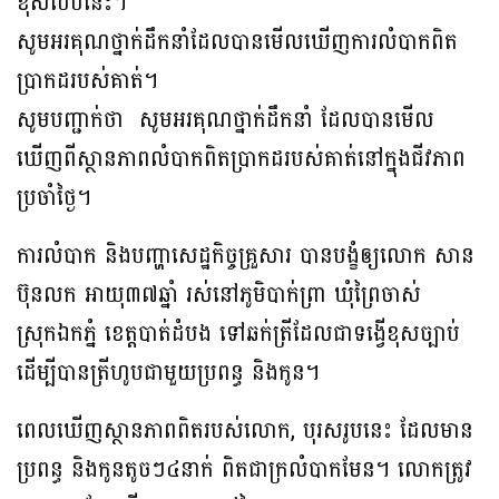
ខុសបែបនេះ។
សូមអរគុណថ្នាក់ដឹកនាំដែលបានមើលឃើញការលំបាកពិត
ប្រាកដរបស់គាត់។
សូមបញ្ជាក់ថា សូមអរគុណថ្នាក់ដឹកនាំ ដែលបានមើល
ឃើញពីស្ថានភាពលំបាកពិតប្រាកដរបស់គាត់នៅក្នុងជីវភាព
ប្រចាំថ្ងៃ។
ការលំបាក និងបញ្ហាសេដ្ឋកិច្ចគ្រួសារ បានបង្ខំឲ្យលោក សាន
ប៊ុនលក អាយុ៣៧ឆ្នាំ រស់នៅភូមិបាក់ព្រា ឃុំព្រៃចាស់
ស្រុកឯកភ្នំ ខេត្តបាត់ដំបង ទៅឆក់ត្រីដែលជាទង្វើខុសច្បាប់
ដើម្បីបានត្រីហូបជាមួយប្រពន្ធ និងកូន។
ពេលឃើញស្ថានភាពពិតរបស់លោក, បុរសរូបនេះ ដែលមាន
ប្រពន្ធ និងកូនតូចៗ៤នាក់ ពិតជាក្រលំបាកមែន។ លោកត្រូវ